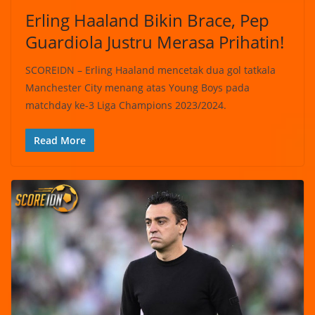
Erling Haaland Bikin Brace, Pep
Guardiola Justru Merasa Prihatin!
SCOREIDN – Erling Haaland mencetak dua gol tatkala
Manchester City menang atas Young Boys pada
matchday ke-3 Liga Champions 2023/2024.
Read More