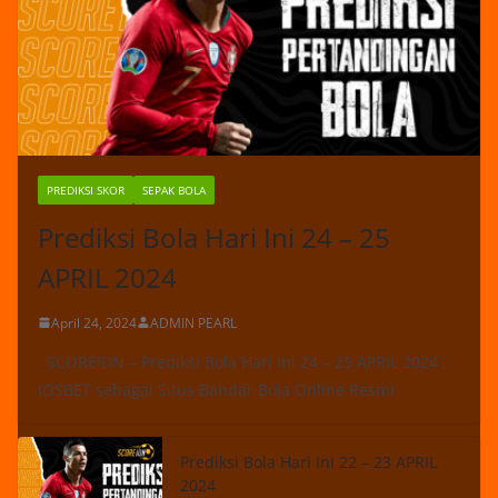
PREDIKSI SKOR
SEPAK BOLA
Prediksi Bola Hari Ini 24 – 25
APRIL 2024
April 24, 2024
ADMIN PEARL
SCOREIDN – Prediksi Bola Hari Ini 24 – 25 APRIL 2024 :
IOSBET sebagai Situs Bandar Bola Online Resmi
Prediksi Bola Hari Ini 22 – 23 APRIL
2024