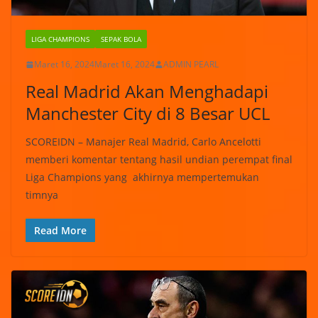
LIGA CHAMPIONS
SEPAK BOLA
Maret 16, 2024
Maret 16, 2024
ADMIN PEARL
Real Madrid Akan Menghadapi
Manchester City di 8 Besar UCL
SCOREIDN – Manajer Real Madrid, Carlo Ancelotti
memberi komentar tentang hasil undian perempat final
Liga Champions yang akhirnya mempertemukan
timnya
Read More