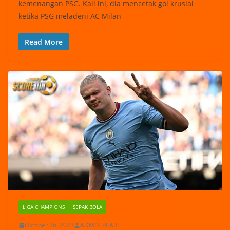
kemenangan PSG. Kali ini, dia mencetak gol krusial
ketika PSG meladeni AC Milan
Read More
LIGA CHAMPIONS
SEPAK BOLA
Oktober 26, 2023
ADMIN PEARL