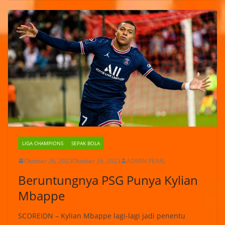
LIGA CHAMPIONS
SEPAK BOLA
Oktober 26, 2023
Oktober 26, 2023
ADMIN PEARL
Beruntungnya PSG Punya Kylian
Mbappe
SCOREIDN – Kylian Mbappe lagi-lagi jadi penentu