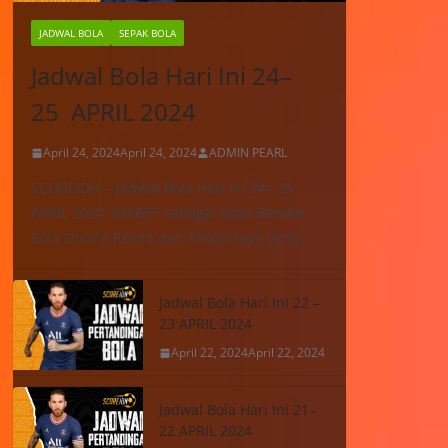
JADWAL BOLA
SEPAK BOLA
Jadwal Bola Hari Ini 24–
25 APRIL 2024
April 24, 2024
April 24, 2024
ADMIN PEARL
SCOREIDN – Jadwal Bola Hari Ini 24– 25
APRIL 2024 :IOSBET sebagai Situs Bandar
Bola Online Resmi dan Terpercaya yang
Jadwal Bola Hari Ini 22 –
23 APRIL 2024
April 22, 2024
April 22, 2024
Jadwal Bola Hari Ini 21–
22 APRIL 2024