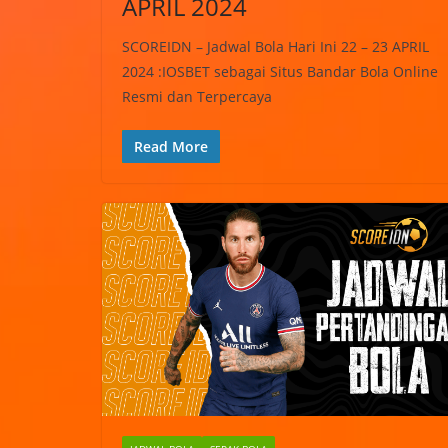
APRIL 2024
SCOREIDN – Jadwal Bola Hari Ini 22 – 23 APRIL
2024 :IOSBET sebagai Situs Bandar Bola Online
Resmi dan Terpercaya
Read More