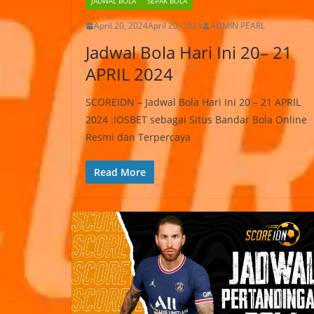
JADWAL BOLA
SEPAK BOLA
April 20, 2024
April 20, 2024
ADMIN PEARL
Jadwal Bola Hari Ini 20– 21
APRIL 2024
SCOREIDN – Jadwal Bola Hari Ini 20 – 21 APRIL
2024 :IOSBET sebagai Situs Bandar Bola Online
Resmi dan Terpercaya
Read More