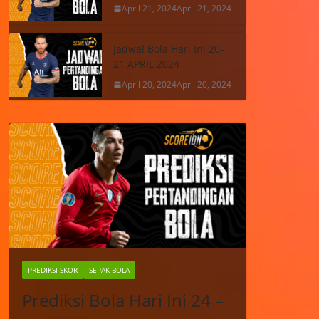
April 21, 2024
April 21, 2024
Jadwal Bola Hari Ini 20–
21 APRIL 2024
April 20, 2024
April 20, 2024
PREDIKSI SKOR
SEPAK BOLA
Prediksi Bola Hari Ini 24 –