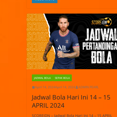
JADWAL BOLA
SEPAK BOLA
April 14, 2024
April 14, 2024
ADMIN PEARL
Jadwal Bola Hari Ini 14 – 15
APRIL 2024
SCOREIDN – Jadwal Bola Hari Ini 14 – 15 APRIL