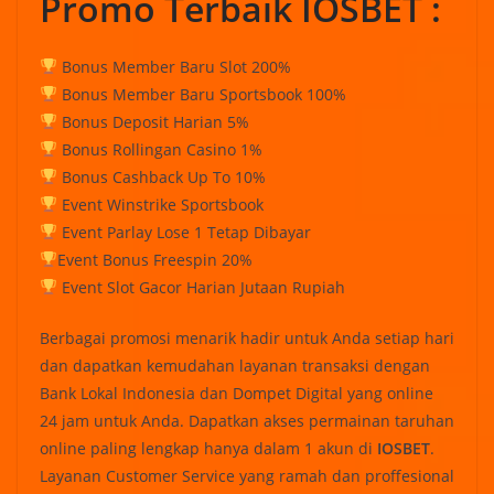
Promo Terbaik IOSBET :
Bonus Member Baru Slot 200%
Bonus Member Baru Sportsbook 100%
Bonus Deposit Harian 5%
Bonus Rollingan Casino 1%
Bonus Cashback Up To 10%
Event Winstrike Sportsbook
Event Parlay Lose 1 Tetap Dibayar
Event Bonus Freespin 20%
Event Slot Gacor Harian Jutaan Rupiah
Berbagai promosi menarik hadir untuk Anda setiap hari
dan dapatkan kemudahan layanan transaksi dengan
Bank Lokal Indonesia dan Dompet Digital yang online
24 jam untuk Anda. Dapatkan akses permainan taruhan
online paling lengkap hanya dalam 1 akun di
IOSBET
.
Layanan Customer Service yang ramah dan proffesional