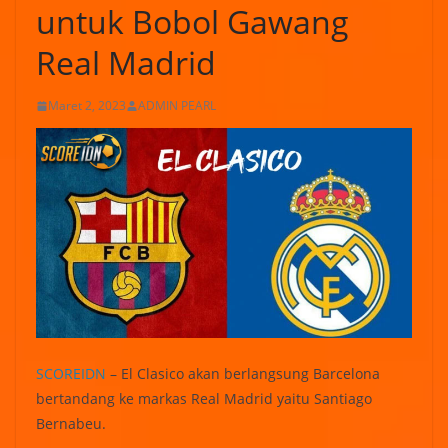
untuk Bobol Gawang
Real Madrid
Maret 2, 2023
ADMIN PEARL
SCOREIDN
– El Clasico akan berlangsung Barcelona
bertandang ke markas Real Madrid yaitu Santiago
Bernabeu.