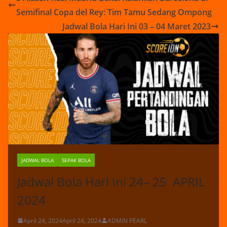
Semifinal Copa del Rey: Tim Tamu Sedang Ompong
Jadwal Bola Hari Ini 03 – 04 Maret 2023
JADWAL BOLA
SEPAK BOLA
Jadwal Bola Hari Ini 24– 25 APRIL
2024
April 24, 2024
April 24, 2024
ADMIN PEARL