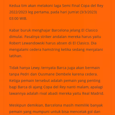
Kedua tim akan melakoni laga Semi Final Copa del Rey
2022/2023 leg pertama, pada hari Jum’at (3/3/2023)
03:00 WIB.
Kabar buruk menghajar Barcelona jelang El Clasico
dimulai. Pasalnya striker andalan mereka harus yaitu
Robert Lewandowski harus absen di El Clasico. Dia
mengalami cedera hamstring ketika sedang menjalani
latihan.
Tidak hanya Lewy, ternyata Barca juga akan bermain
tanpa Pedri dan Ousmane Dembele karena cedera.
Ketiga pemain tersebut adalah pemain yang penting
bagi Barca di ajang Copa del Rey nanti malam, apalagi
lawannya adalah rival abadi mereka yaitu Real Madrid.
Meskipun demikian, Barcelona masih memiliki banyak
pemain yang mumpuni untuk bisa mencetak gol dan