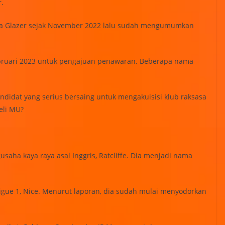
r.
rga Glazer sejak November 2022 lalu sudah mengumumkan
bruari 2023 untuk pengajuan penawaran. Beberapa nama
andidat yang serius bersaing untuk mengakuisisi klub raksasa
eli MU?
saha kaya raya asal Inggris, Ratcliffe. Dia menjadi nama
b Ligue 1, Nice. Menurut laporan, dia sudah mulai menyodorkan