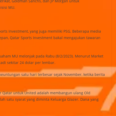
erikat, Goldman Sanchs, dan JP Morgan untuk
sisi MU.
ports Investment, yang juga memiliki PSG. Beberapa media
epan, Qatar Sports Investment bakal mengajukan tawaran
i, saham MU melonjak pada Rabu (8/2/2023). Menurut Market
di sekitar 24 dolar per lembar.
euntungan satu hari terbesar sejak November, ketika berita
tor Qatar untuk United adalah membangun ulang Old
lah satu syarat yang diminta Keluarga Glazer. Dana yang