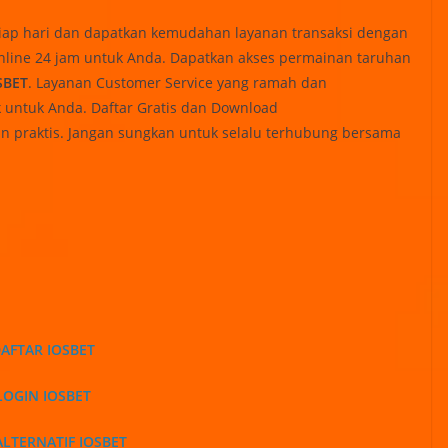
tiap hari dan dapatkan kemudahan layanan transaksi dengan
online 24 jam untuk Anda. Dapatkan akses permainan taruhan
SBET
. Layanan Customer Service yang ramah dan
k untuk Anda. Daftar Gratis dan Download
n praktis. Jangan sungkan untuk selalu terhubung bersama
AFTAR IOSBET
LOGIN IOSBET
ALTERNATIF IOSBET