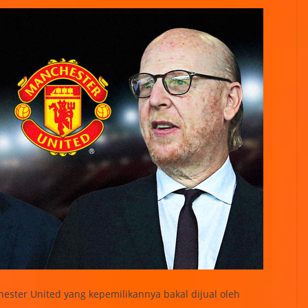
hester United yang kepemilikannya bakal dijual oleh