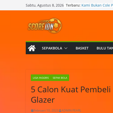
Skip
Terbaru:
Kami Bukan Cole P
Sabtu, Agustus 8, 2026
to
Mauricio Pochettin
Lawan Arsenal Tan
content
Juventus Tetap Lol
Italia 2023/2024, 
Lazio.
Chelsea Jangan Ng
Eropa, Lawan Arse
!!
SEPAKBOLA
BASKET
BULU TA
Prediksi Bola Hari 
2024
Jadwal Bola Hari I
2024
LIGA INGGRIS
SEPAK BOLA
5 Calon Kuat Pembeli
Glazer
Februari 10, 2023
ADMIN PEARL