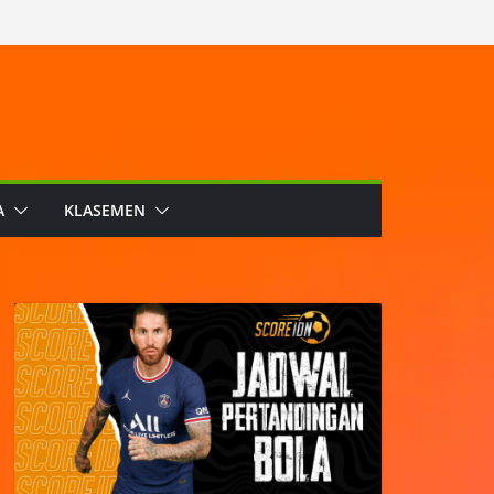
A
KLASEMEN