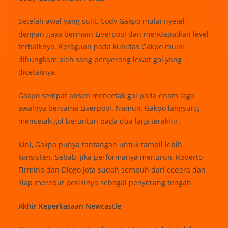
Setelah awal yang sulit, Cody Gakpo mulai nyetel
dengan gaya bermain Liverpool dan mendapatkan level
terbaiknya. Keraguan pada kualitas Gakpo mulai
dibungkam oleh sang penyerang lewat gol yang
dicetaknya.
Gakpo sempat absen mencetak gol pada enam laga
awalnya bersama Liverpool. Namun, Gakpo langsung
mencetak gol beruntun pada dua laga terakhir.
Kini, Gakpo punya tantangan untuk tampil lebih
konsisten. Sebab, jika performanya menurun, Roberto
Firmino dan Diogo Jota sudah sembuh dari cedera dan
siap merebut posisinya sebagai penyerang tengah.
Akhir Keperkasaan Newcastle