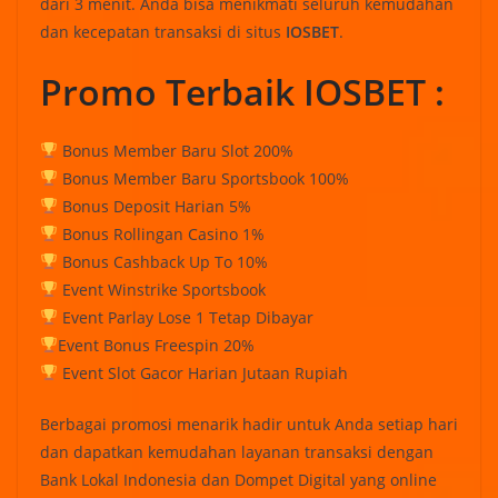
dari 3 menit. Anda bisa menikmati seluruh kemudahan
dan kecepatan transaksi di situs
IOSBET
.
Promo Terbaik IOSBET :
Bonus Member Baru Slot 200%
Bonus Member Baru Sportsbook 100%
Bonus Deposit Harian 5%
Bonus Rollingan Casino 1%
Bonus Cashback Up To 10%
Event Winstrike Sportsbook
Event Parlay Lose 1 Tetap Dibayar
Event Bonus Freespin 20%
Event Slot Gacor Harian Jutaan Rupiah
Berbagai promosi menarik hadir untuk Anda setiap hari
dan dapatkan kemudahan layanan transaksi dengan
Bank Lokal Indonesia dan Dompet Digital yang online