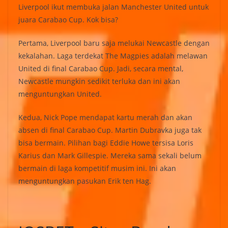
Liverpool ikut membuka jalan Manchester United untuk
juara Carabao Cup. Kok bisa?
Pertama, Liverpool baru saja melukai Newcastle dengan
kekalahan. Laga terdekat The Magpies adalah melawan
United di final Carabao Cup. Jadi, secara mental,
Newcastle mungkin sedikit terluka dan ini akan
menguntungkan United.
Kedua, Nick Pope mendapat kartu merah dan akan
absen di final Carabao Cup. Martin Dubravka juga tak
bisa bermain. Pilihan bagi Eddie Howe tersisa Loris
Karius dan Mark Gillespie. Mereka sama sekali belum
bermain di laga kompetitif musim ini. Ini akan
menguntungkan pasukan Erik ten Hag.