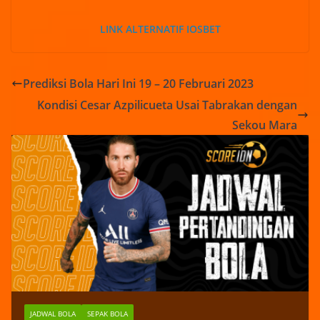
LINK ALTERNATIF IOSBET
Prediksi Bola Hari Ini 19 – 20 Februari 2023
Kondisi Cesar Azpilicueta Usai Tabrakan dengan
Sekou Mara
JADWAL BOLA
SEPAK BOLA