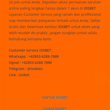
24 jam untuk Anda. Dapatkan akses permainan taruhan
online paling lengkap hanya dalam 1 akun di
IOSBET
.
Layanan Customer Service yang ramah dan proffesional
siap memberikan pelayanan terbaik untuk Anda. Daftar
Gratis dan Download Aplikasi
IOSBET
untuk akses yang
lebih mudah dn praktis. Jangan sungkan untuk selalu
terhubung bersama kami.
Customer Service iOSBET :
Whatsapp : +62853-6288-7888
Signal : +62853-6288-7888
Telegram : @iosbets
Line : iosbet
DAFTAR IOSBET
LOGIN IOSBET