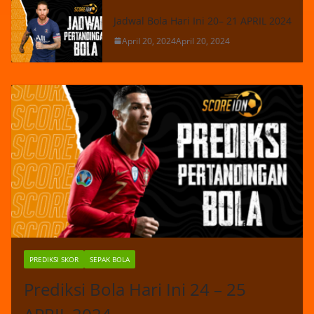
Jadwal Bola Hari Ini 20– 21 APRIL 2024
April 20, 2024
April 20, 2024
PREDIKSI SKOR
SEPAK BOLA
Prediksi Bola Hari Ini 24 – 25