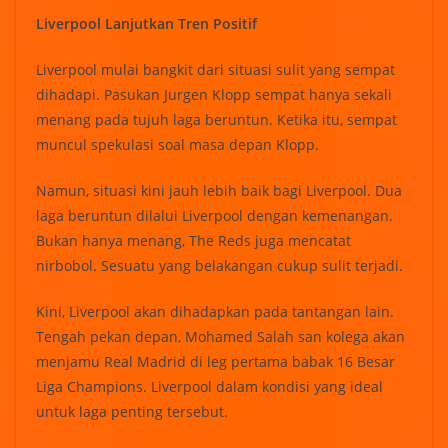
Liverpool Lanjutkan Tren Positif
Liverpool mulai bangkit dari situasi sulit yang sempat
dihadapi. Pasukan Jurgen Klopp sempat hanya sekali
menang pada tujuh laga beruntun. Ketika itu, sempat
muncul spekulasi soal masa depan Klopp.
Namun, situasi kini jauh lebih baik bagi Liverpool. Dua
laga beruntun dilalui Liverpool dengan kemenangan.
Bukan hanya menang, The Reds juga mencatat
nirbobol. Sesuatu yang belakangan cukup sulit terjadi.
Kini, Liverpool akan dihadapkan pada tantangan lain.
Tengah pekan depan, Mohamed Salah san kolega akan
menjamu Real Madrid di leg pertama babak 16 Besar
Liga Champions. Liverpool dalam kondisi yang ideal
untuk laga penting tersebut.