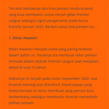
Tercatat setidaknya ada lima pemain muda Arsenal
yang bisa membantu untuk meraih gelar Premier
League sekaligus ngirit pengeluaran pada bursa
transfer Januari 2023. Berikut nama lima pemain itu.
1. Ethan Nwaneri
Ethan Nwaneri menjadi nama yang paling terkenal
dalam daftar ini. Pasalnya dia membuat rekor pemain
termuda dalam sejarah Premier League saat menjalani
debut di usia 15 tahun.
Debutnya ini terjadi pada bulan September 2022, saat
Arsenal menang atas Brentford. Kepercayaan yang
Arteta berikan ini tentu membuat sang pemain bisa
berkembang sekaligus membantu Arsenal menambah
pilihan pemain.