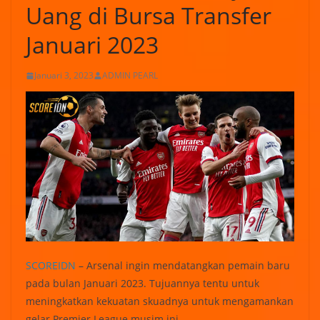
Uang di Bursa Transfer
Januari 2023
Januari 3, 2023
ADMIN PEARL
SCOREIDN
– Arsenal ingin mendatangkan pemain baru
pada bulan Januari 2023. Tujuannya tentu untuk
meningkatkan kekuatan skuadnya untuk mengamankan
gelar Premier League musim ini.