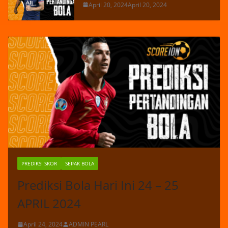
April 20, 2024
April 20, 2024
PREDIKSI SKOR
SEPAK BOLA
Prediksi Bola Hari Ini 24 – 25
APRIL 2024
April 24, 2024
ADMIN PEARL