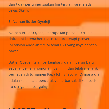
dan tidak perlu merisaukan lini tengah karena ada
Lewis-Skelly.
5. Nathan Butler-Oyedeji
Nathan Butler-Oyedeji merupakan pemain tertua di
daftar ini karena berusia 19 tahun. Tetapi penyerang
ini adalah andalan tim Arsenal U21 yang kaya dengan
bakat.
Butler-Oyedeji telah berkembang dalam peran baru
sebagai pemain nomor 9 musim ini dan telah menarik
perhatian di turnamen Papa Johns Trophy. Di mana dia
adalah salah satu pencetak gol terbanyak di kompetisi
itu dengan empat golnya.