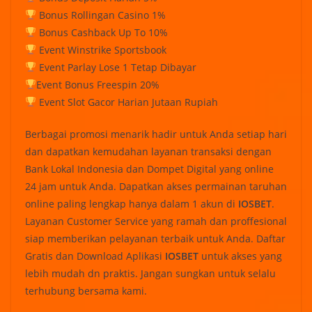
Bonus Rollingan Casino 1%
Bonus Cashback Up To 10%
Event Winstrike Sportsbook
Event Parlay Lose 1 Tetap Dibayar
Event Bonus Freespin 20%
Event Slot Gacor Harian Jutaan Rupiah
Berbagai promosi menarik hadir untuk Anda setiap hari
dan dapatkan kemudahan layanan transaksi dengan
Bank Lokal Indonesia dan Dompet Digital yang online
24 jam untuk Anda. Dapatkan akses permainan taruhan
online paling lengkap hanya dalam 1 akun di
IOSBET
.
Layanan Customer Service yang ramah dan proffesional
siap memberikan pelayanan terbaik untuk Anda. Daftar
Gratis dan Download Aplikasi
IOSBET
untuk akses yang
lebih mudah dn praktis. Jangan sungkan untuk selalu
terhubung bersama kami.