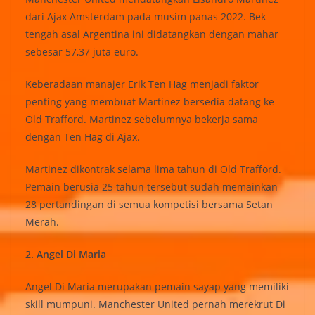
dari Ajax Amsterdam pada musim panas 2022. Bek
tengah asal Argentina ini didatangkan dengan mahar
sebesar 57,37 juta euro.
Keberadaan manajer Erik Ten Hag menjadi faktor
penting yang membuat Martinez bersedia datang ke
Old Trafford. Martinez sebelumnya bekerja sama
dengan Ten Hag di Ajax.
Martinez dikontrak selama lima tahun di Old Trafford.
Pemain berusia 25 tahun tersebut sudah memainkan
28 pertandingan di semua kompetisi bersama Setan
Merah.
2. Angel Di Maria
Angel Di Maria merupakan pemain sayap yang memiliki
skill mumpuni. Manchester United pernah merekrut Di