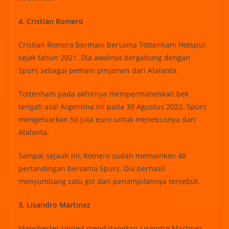
4. Cristian Romero
Cristian Romero bermain bersama Tottenham Hotspur
sejak tahun 2021. Dia awalnya bergabung dengan
Spurs sebagai pemain pinjaman dari Atalanta.
Tottenham pada akhirnya mempermanenkan bek
tengah asal Argentina ini pada 30 Agustus 2022. Spurs
mengeluarkan 50 juta euro untuk menebusnya dari
Atalanta.
Sampai sejauh ini, Romero sudah memainkan 48
pertandingan bersama Spurs. Dia berhasil
menyumbang satu gol dari penampilannya tersebut.
3. Lisandro Martinez
Manchester United mendatangkan Lisandro Martinez