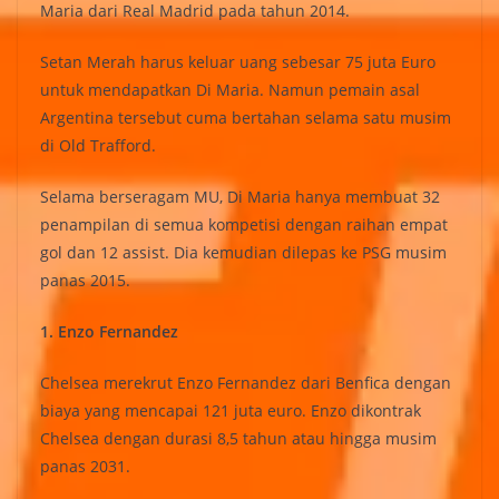
Maria dari Real Madrid pada tahun 2014.
Setan Merah harus keluar uang sebesar 75 juta Euro
untuk mendapatkan Di Maria. Namun pemain asal
Argentina tersebut cuma bertahan selama satu musim
di Old Trafford.
Selama berseragam MU, Di Maria hanya membuat 32
penampilan di semua kompetisi dengan raihan empat
gol dan 12 assist. Dia kemudian dilepas ke PSG musim
panas 2015.
1. Enzo Fernandez
Chelsea merekrut Enzo Fernandez dari Benfica dengan
biaya yang mencapai 121 juta euro. Enzo dikontrak
Chelsea dengan durasi 8,5 tahun atau hingga musim
panas 2031.