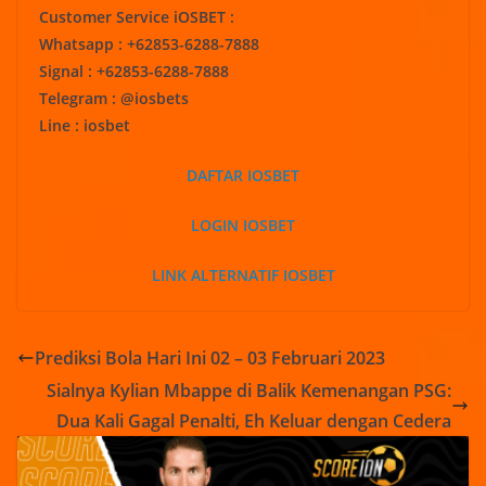
Customer Service iOSBET :
Whatsapp : +62853-6288-7888
Signal : +62853-6288-7888
Telegram : @iosbets
Line : iosbet
DAFTAR IOSBET
LOGIN IOSBET
LINK ALTERNATIF IOSBET
Prediksi Bola Hari Ini 02 – 03 Februari 2023
Sialnya Kylian Mbappe di Balik Kemenangan PSG:
Dua Kali Gagal Penalti, Eh Keluar dengan Cedera