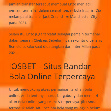
Jumlah transfer tersebut membuat Enzo menjadi
pemain termahal dalam sejarah sepak bola Inggris. Dia
melampaui transfer Jack Grealish ke Manchester City
pada 2021.
Selain itu, Enzo juga tercatat sebagai pemain termahal
dalam sejarah Chelsea. Sebelumnya, rekor itu dipegang
Romelu Lukaku saat didatangkan dari Inter Milan pada
2021.
IOSBET – Situs Bandar
Bola Online Terpercaya
Untuk mendukung akses permainan taruhan bola
online, Anda tentunya harus bergabung dan memiliki
akun Bola Online yang resmi & terpercaya. Jika Anda
termasuk salah satu pecinta bola yang mungkin belum