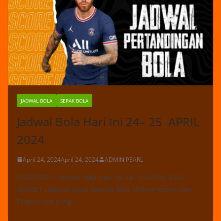
JADWAL BOLA
SEPAK BOLA
Jadwal Bola Hari Ini 24– 25 APRIL
2024
April 24, 2024
April 24, 2024
ADMIN PEARL
SCOREIDN – Jadwal Bola Hari Ini 24– 25 APRIL 2024
:IOSBET sebagai Situs Bandar Bola Online Resmi dan
Terpercaya yang