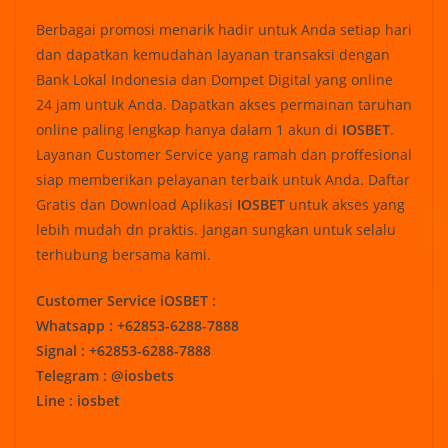
Berbagai promosi menarik hadir untuk Anda setiap hari
dan dapatkan kemudahan layanan transaksi dengan
Bank Lokal Indonesia dan Dompet Digital yang online
24 jam untuk Anda. Dapatkan akses permainan taruhan
online paling lengkap hanya dalam 1 akun di
IOSBET
.
Layanan Customer Service yang ramah dan proffesional
siap memberikan pelayanan terbaik untuk Anda. Daftar
Gratis dan Download Aplikasi
IOSBET
untuk akses yang
lebih mudah dn praktis. Jangan sungkan untuk selalu
terhubung bersama kami.
Customer Service iOSBET :
Whatsapp : +62853-6288-7888
Signal : +62853-6288-7888
Telegram : @iosbets
Line : iosbet