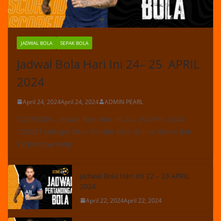
JADWAL BOLA
SEPAK BOLA
Jadwal Bola Hari Ini 24– 25 APRIL
2024
April 24, 2024
April 24, 2024
ADMIN PEARL
SCOREIDN – Jadwal Bola Hari Ini 24– 25 APRIL 2024
:IOSBET sebagai Situs Bandar Bola Online Resmi dan
Terpercaya yang
Jadwal Bola Hari Ini 22 – 23 APRIL
2024
April 22, 2024
April 22, 2024