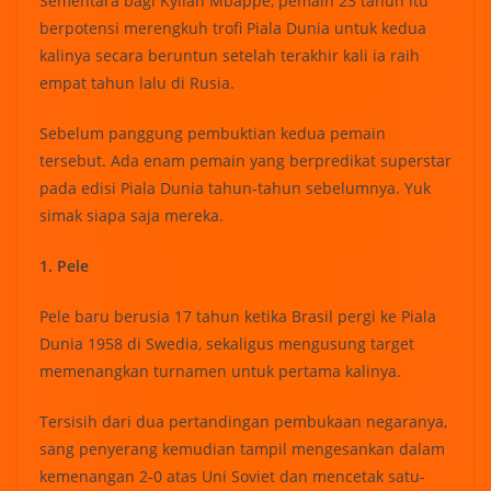
Sementara bagi Kylian Mbappe, pemain 23 tahun itu
berpotensi merengkuh trofi Piala Dunia untuk kedua
kalinya secara beruntun setelah terakhir kali ia raih
empat tahun lalu di Rusia.
Sebelum panggung pembuktian kedua pemain
tersebut. Ada enam pemain yang berpredikat superstar
pada edisi Piala Dunia tahun-tahun sebelumnya. Yuk
simak siapa saja mereka.
1. Pele
Pele baru berusia 17 tahun ketika Brasil pergi ke Piala
Dunia 1958 di Swedia, sekaligus mengusung target
memenangkan turnamen untuk pertama kalinya.
Tersisih dari dua pertandingan pembukaan negaranya,
sang penyerang kemudian tampil mengesankan dalam
kemenangan 2-0 atas Uni Soviet dan mencetak satu-