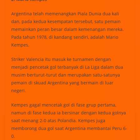
Argentina telah memenangkan Piala Dunia dua kali
dan, pada kedua kesempatan tersebut, satu pemain
memainkan peran besar dalam kemenangan mereka.
Pada tahun 1978, di kandang sendiri, adalah Mario
Kempes.
Striker Valencia itu masuk ke turnamen dengan
menjadi pencetak gol terbanyak di La Liga dalam dua
musim berturut-turut dan merupakan satu-satunya
pemain di skuad Argentina yang bermain di luar
negeri.
Kempes gagal mencetak gol di fase grup pertama,
namun di fase kedua ia bersinar dengan kedua golnya
saat menang 2-0 atas Polandia. Kempes juga
memborong dua gol saat Argentina membantai Peru 6-
0.