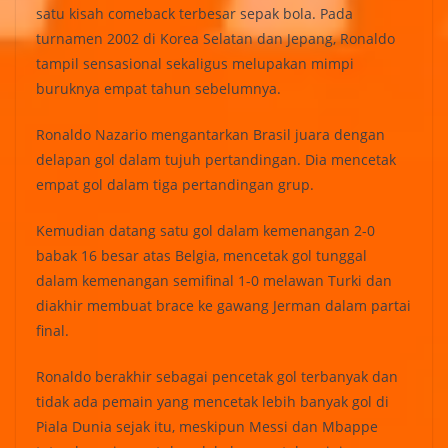
satu kisah comeback terbesar sepak bola. Pada
turnamen 2002 di Korea Selatan dan Jepang, Ronaldo
tampil sensasional sekaligus melupakan mimpi
buruknya empat tahun sebelumnya.
Ronaldo Nazario mengantarkan Brasil juara dengan
delapan gol dalam tujuh pertandingan. Dia mencetak
empat gol dalam tiga pertandingan grup.
Kemudian datang satu gol dalam kemenangan 2-0
babak 16 besar atas Belgia, mencetak gol tunggal
dalam kemenangan semifinal 1-0 melawan Turki dan
diakhir membuat brace ke gawang Jerman dalam partai
final.
Ronaldo berakhir sebagai pencetak gol terbanyak dan
tidak ada pemain yang mencetak lebih banyak gol di
Piala Dunia sejak itu, meskipun Messi dan Mbappe