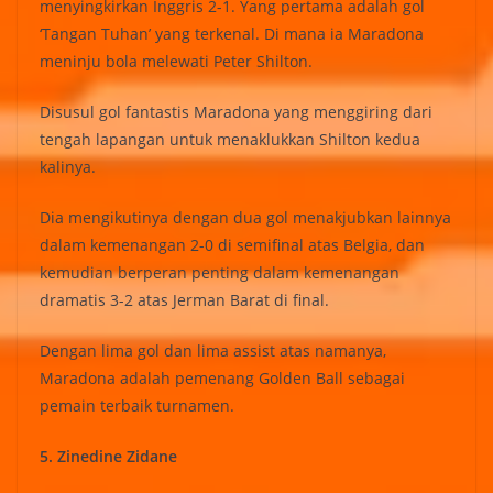
menyingkirkan Inggris 2-1. Yang pertama adalah gol
‘Tangan Tuhan’ yang terkenal. Di mana ia Maradona
meninju bola melewati Peter Shilton.
Disusul gol fantastis Maradona yang menggiring dari
tengah lapangan untuk menaklukkan Shilton kedua
kalinya.
Dia mengikutinya dengan dua gol menakjubkan lainnya
dalam kemenangan 2-0 di semifinal atas Belgia, dan
kemudian berperan penting dalam kemenangan
dramatis 3-2 atas Jerman Barat di final.
Dengan lima gol dan lima assist atas namanya,
Maradona adalah pemenang Golden Ball sebagai
pemain terbaik turnamen.
5. Zinedine Zidane