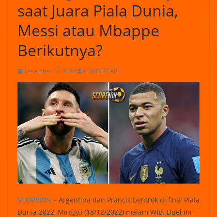
saat Juara Piala Dunia,
Messi atau Mbappe
Berikutnya?
Desember 17, 2022
ADMIN PEARL
SCOREIDN
– Argentina dan Prancis bentrok di final Piala
Dunia 2022, Minggu (18/12/2022) malam WIB. Duel ini