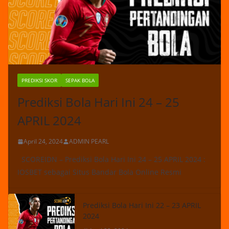
PREDIKSI SKOR
SEPAK BOLA
Prediksi Bola Hari Ini 24 – 25
APRIL 2024
April 24, 2024
ADMIN PEARL
SCOREIDN – Prediksi Bola Hari Ini 24 – 25 APRIL 2024 :
IOSBET sebagai Situs Bandar Bola Online Resmi
Prediksi Bola Hari Ini 22 – 23 APRIL
2024