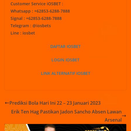
Customer Service iOSBET :
Whatsapp : +62853-6288-7888
Signal : +62853-6288-7888
Telegram : @iosbets
Line : iosbet
DAFTAR IOSBET
LOGIN IOSBET
LINK ALTERNATIF IOSBET
Prediksi Bola Hari Ini 22 – 23 Januari 2023
Erik Ten Hag Pastikan Jadon Sancho Absen Lawan
Arsenal