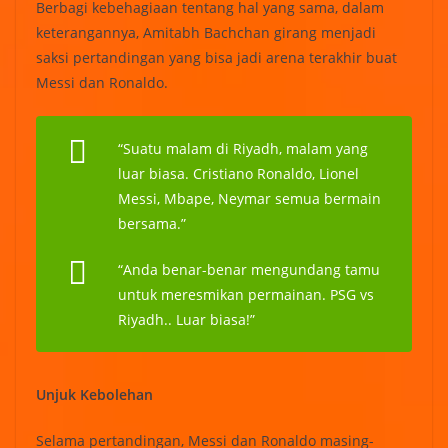
Berbagi kebehagiaan tentang hal yang sama, dalam
keterangannya, Amitabh Bachchan girang menjadi
saksi pertandingan yang bisa jadi arena terakhir buat
Messi dan Ronaldo.
“Suatu malam di Riyadh, malam yang
luar biasa. Cristiano Ronaldo, Lionel
Messi, Mbape, Neymar semua bermain
bersama.”
“Anda benar-benar mengundang tamu
untuk meresmikan permainan. PSG vs
Riyadh.. Luar biasa!”
Unjuk Kebolehan
Selama pertandingan, Messi dan Ronaldo masing-