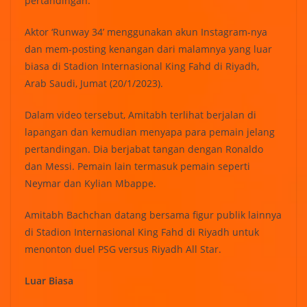
pertandingan.
Aktor ‘Runway 34’ menggunakan akun Instagram-nya
dan mem-posting kenangan dari malamnya yang luar
biasa di Stadion Internasional King Fahd di Riyadh,
Arab Saudi, Jumat (20/1/2023).
Dalam video tersebut, Amitabh terlihat berjalan di
lapangan dan kemudian menyapa para pemain jelang
pertandingan. Dia berjabat tangan dengan Ronaldo
dan Messi. Pemain lain termasuk pemain seperti
Neymar dan Kylian Mbappe.
Amitabh Bachchan datang bersama figur publik lainnya
di Stadion Internasional King Fahd di Riyadh untuk
menonton duel PSG versus Riyadh All Star.
Luar Biasa