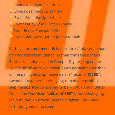
Bonus Rollingan Casino 1%
Bonus Cashback Up To 10%
Event Winstrike Sportsbook
Event Parlay Lose 1 Tetap Dibayar
Event Bonus Freespin 20%
Event Slot Gacor Harian Jutaan Rupiah
Berbagai promosi menarik hadir untuk Anda setiap hari
dan dapatkan kemudahan layanan transaksi dengan
Bank Lokal Indonesia dan Dompet Digital yang online
24 jam untuk Anda. Dapatkan akses permainan taruhan
online paling lengkap hanya dalam 1 akun di
IOSBET
.
Layanan Customer Service yang ramah dan proffesional
siap memberikan pelayanan terbaik untuk Anda. Daftar
Gratis dan Download Aplikasi
IOSBET
untuk akses yang
lebih mudah dn praktis. Jangan sungkan untuk selalu
terhubung bersama kami.