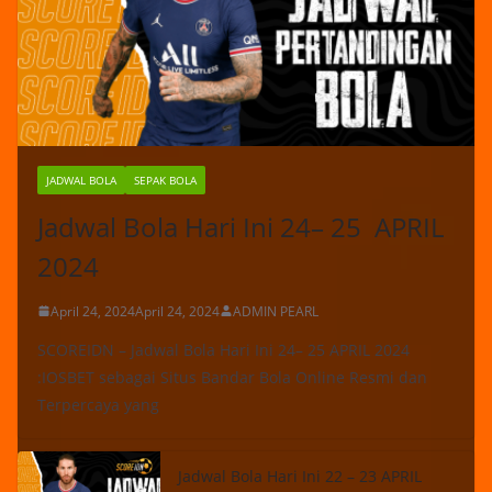
JADWAL BOLA
SEPAK BOLA
Jadwal Bola Hari Ini 24– 25 APRIL
2024
April 24, 2024
April 24, 2024
ADMIN PEARL
SCOREIDN – Jadwal Bola Hari Ini 24– 25 APRIL 2024
:IOSBET sebagai Situs Bandar Bola Online Resmi dan
Terpercaya yang
Jadwal Bola Hari Ini 22 – 23 APRIL