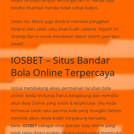
selalu terbuka dengan kemungkinan iti. Hanya saja,
kondisi finansial mereka tidak cukup bagus.
Selain itu, Messi juga disebut menolak panggilan
telepon dari salah satu anak buah Laporta. Sejauh ini
strategi Barca untuk mendekati Messi masih jauh dari
efektif.
IOSBET – Situs Bandar
Bola Online Terpercaya
Untuk mendukung akses permainan taruhan bola
online, Anda tentunya harus bergabung dan memiliki
akun Bola Online yang resmi & terpercaya. Jika Anda
termasuk salah satu pecinta bola yang mungkin belum
memiliki akun, Anda boleh bergabung bersama
kami.
IOSBET
sebagai situs bandar bola online yang
telah lama dipercayakan secara resmi untuk membuka