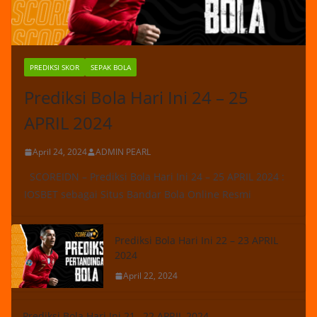
PREDIKSI SKOR
SEPAK BOLA
Prediksi Bola Hari Ini 24 – 25
APRIL 2024
April 24, 2024
ADMIN PEARL
SCOREIDN – Prediksi Bola Hari Ini 24 – 25 APRIL 2024 :
IOSBET sebagai Situs Bandar Bola Online Resmi
Prediksi Bola Hari Ini 22 – 23 APRIL
2024
April 22, 2024
Prediksi Bola Hari Ini 21– 22 APRIL 2024