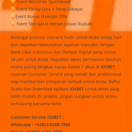
Event Winstrike Sportsbook
Event Parlay Lose 1 Tetap Dibayar
Event Bonus Freespin 20%
Event Slot Gacor Harian Jutaan Rupiah
Berbagai promosi menarik hadir untuk Anda setiap hari
dan dapatkan kemudahan layanan transaksi dengan
Bank Lokal Indonesia dan Dompet Digital yang online
24 jam untuk Anda. Dapatkan akses permainan taruhan
online paling lengkap hanya dalam 1 akun di
IOSBET
.
Layanan Customer Service yang ramah dan proffesional
siap memberikan pelayanan terbaik untuk Anda. Daftar
Gratis dan Download Aplikasi
IOSBET
untuk akses yang
lebih mudah dn praktis. Jangan sungkan untuk selalu
terhubung bersama kami.
Customer Service iOSBET :
Whatsapp : +62853-6288-7888
Signal : +62853-6288-7888