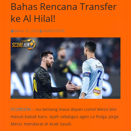
Bahas Rencana Transfer
ke Al Hilal!
Maret 16, 2023
ADMIN PEARL
SCOREIDN
– Isu tentang masa depan Lionel Messi kini
masuk babak baru. Ayah sekaligus agen La Pulga, Jorge
Messi, mendarat di Arab Saudi.