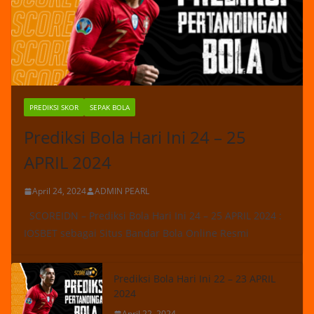
PREDIKSI SKOR
SEPAK BOLA
Prediksi Bola Hari Ini 24 – 25
APRIL 2024
April 24, 2024
ADMIN PEARL
SCOREIDN – Prediksi Bola Hari Ini 24 – 25 APRIL 2024 :
IOSBET sebagai Situs Bandar Bola Online Resmi
Prediksi Bola Hari Ini 22 – 23 APRIL
2024
April 22, 2024