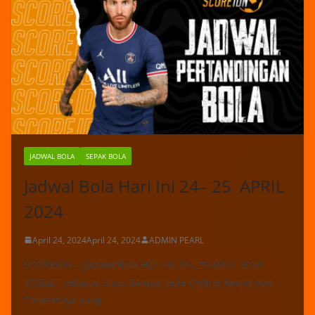
JADWAL BOLA
SEPAK BOLA
Jadwal Bola Hari Ini 24– 25 APRIL
2024
April 24, 2024
April 24, 2024
ADMIN PEARL
SCOREIDN – Jadwal Bola Hari Ini 24– 25 APRIL 2024
:IOSBET sebagai Situs Bandar Bola Online Resmi dan
Terpercaya yang