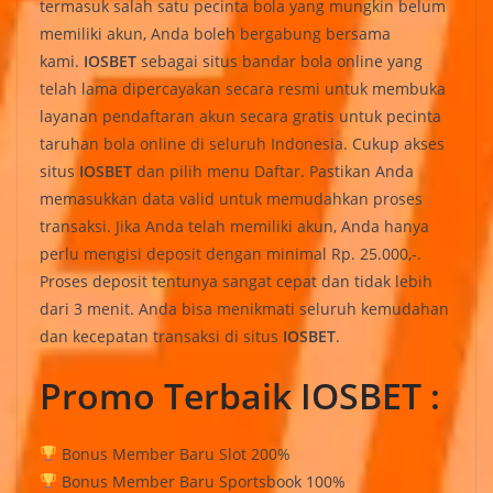
termasuk salah satu pecinta bola yang mungkin belum
memiliki akun, Anda boleh bergabung bersama
kami.
IOSBET
sebagai situs bandar bola online yang
telah lama dipercayakan secara resmi untuk membuka
layanan pendaftaran akun secara gratis untuk pecinta
taruhan bola online di seluruh Indonesia. Cukup akses
situs
IOSBET
dan pilih menu Daftar. Pastikan Anda
memasukkan data valid untuk memudahkan proses
transaksi. Jika Anda telah memiliki akun, Anda hanya
perlu mengisi deposit dengan minimal Rp. 25.000,-.
Proses deposit tentunya sangat cepat dan tidak lebih
dari 3 menit. Anda bisa menikmati seluruh kemudahan
dan kecepatan transaksi di situs
IOSBET
.
Promo Terbaik IOSBET :
Bonus Member Baru Slot 200%
Bonus Member Baru Sportsbook 100%