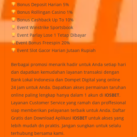
Bonus Deposit Harian 5%
Bonus Rollingan Casino 1%
Bonus Cashback Up To 10%
Event Winstrike Sportsbook
Event Parlay Lose 1 Tetap Dibayar
Event Bonus Freespin 20%
Event Slot Gacor Harian Jutaan Rupiah
Berbagai promosi menarik hadir untuk Anda setiap hari
dan dapatkan kemudahan layanan transaksi dengan
Bank Lokal Indonesia dan Dompet Digital yang online
24 jam untuk Anda. Dapatkan akses permainan taruhan
online paling lengkap hanya dalam 1 akun di
IOSBET
.
Layanan Customer Service yang ramah dan proffesional
siap memberikan pelayanan terbaik untuk Anda. Daftar
Gratis dan Download Aplikasi
IOSBET
untuk akses yang
lebih mudah dn praktis. Jangan sungkan untuk selalu
terhubung bersama kami.