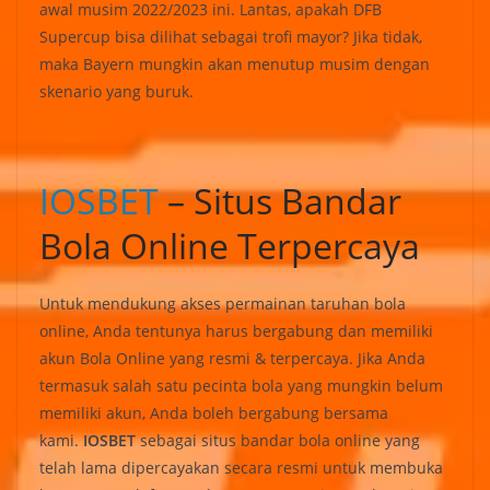
awal musim 2022/2023 ini. Lantas, apakah DFB
Supercup bisa dilihat sebagai trofi mayor? Jika tidak,
maka Bayern mungkin akan menutup musim dengan
skenario yang buruk.
IOSBET
– Situs Bandar
Bola Online Terpercaya
Untuk mendukung akses permainan taruhan bola
online, Anda tentunya harus bergabung dan memiliki
akun Bola Online yang resmi & terpercaya. Jika Anda
termasuk salah satu pecinta bola yang mungkin belum
memiliki akun, Anda boleh bergabung bersama
kami.
IOSBET
sebagai situs bandar bola online yang
telah lama dipercayakan secara resmi untuk membuka