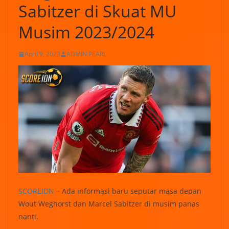
Sabitzer di Skuat MU
Musim 2023/2024
April 9, 2023
ADMIN PEARL
SCOREIDN
– Ada informasi baru seputar masa depan
Wout Weghorst dan Marcel Sabitzer di musim panas
nanti.