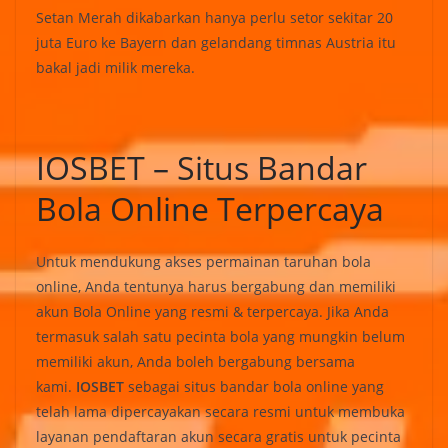
Setan Merah dikabarkan hanya perlu setor sekitar 20
juta Euro ke Bayern dan gelandang timnas Austria itu
bakal jadi milik mereka.
IOSBET – Situs Bandar
Bola Online Terpercaya
Untuk mendukung akses permainan taruhan bola
online, Anda tentunya harus bergabung dan memiliki
akun Bola Online yang resmi & terpercaya. Jika Anda
termasuk salah satu pecinta bola yang mungkin belum
memiliki akun, Anda boleh bergabung bersama
kami.
IOSBET
sebagai situs bandar bola online yang
telah lama dipercayakan secara resmi untuk membuka
layanan pendaftaran akun secara gratis untuk pecinta