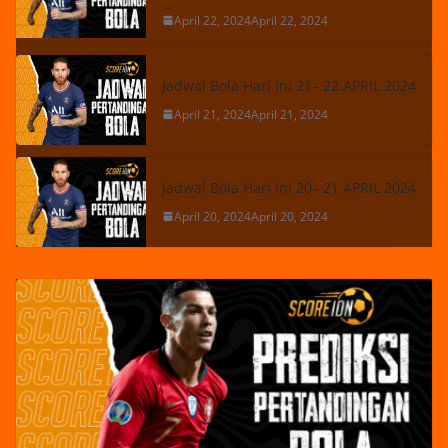
April 22, 2024
April 22, 2024
Jadwal Bola Hari Ini 21– 22 APRIL 2024
April 21, 2024
April 21, 2024
Jadwal Bola Hari Ini 20– 21 APRIL 2024
April 20, 2024
April 20, 2024