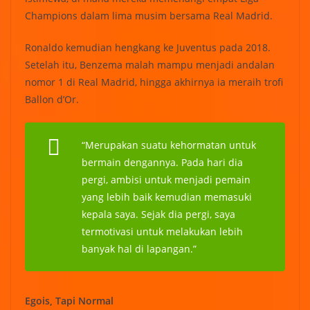
Champions dalam lima musim bersama Real Madrid.
Ronaldo kemudian hengkang ke Juventus pada 2018.
Setelah itu, Benzema malah mampu menjadi andalan
nomor 1 di Real Madrid, hingga akhirnya ia meraih trofi
Ballon d’Or.
“Merupakan suatu kehormatan untuk
bermain dengannya. Pada hari dia
pergi, ambisi untuk menjadi pemain
yang lebih baik kemudian memasuki
kepala saya. Sejak dia pergi, saya
termotivasi untuk melakukan lebih
banyak hal di lapangan.”
Egois, Tapi Normal