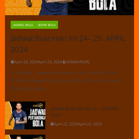
JADWAL BOLA
SEPAK BOLA
Jadwal Bola Hari Ini 24– 25 APRIL
2024
April 24, 2024
April 24, 2024
ADMIN PEARL
SCOREIDN – Jadwal Bola Hari Ini 24– 25 APRIL 2024
:IOSBET sebagai Situs Bandar Bola Online Resmi dan
Terpercaya yang
Jadwal Bola Hari Ini 22 – 23 APRIL
2024
April 22, 2024
April 22, 2024