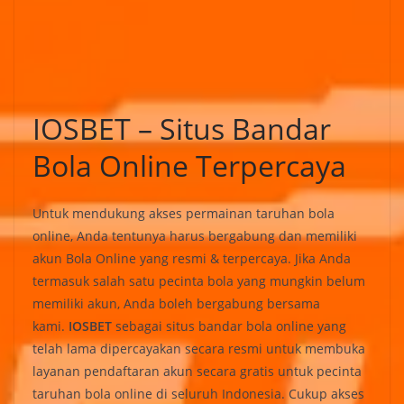
IOSBET – Situs Bandar
Bola Online Terpercaya
Untuk mendukung akses permainan taruhan bola
online, Anda tentunya harus bergabung dan memiliki
akun Bola Online yang resmi & terpercaya. Jika Anda
termasuk salah satu pecinta bola yang mungkin belum
memiliki akun, Anda boleh bergabung bersama
kami.
IOSBET
sebagai situs bandar bola online yang
telah lama dipercayakan secara resmi untuk membuka
layanan pendaftaran akun secara gratis untuk pecinta
taruhan bola online di seluruh Indonesia. Cukup akses