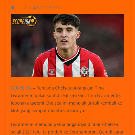
Juli 5, 2023
ADMIN PEARL
SCOREIDN
– Rencana Chelsea pulangkan Tino
Livramento bakal sulit direalisasikan. Tino Livramento,
jebolan akademi Chelsea ini menolak untuk kembali ke
klub yang sempat membesarkannya.
Livramento memulai petualangannya di luar Chelsea
sejak 2021 lalu. Ia pindah ke Southampton. Dan di sana