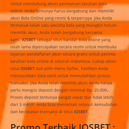
Untuk mendukung akses permainan taruhan bola
online, Anda tentunya harus bergabung dan memiliki
akun Bola Online yang resmi & terpercaya. Jika Anda
termasuk salah satu pecinta bola yang mungkin belum
memiliki akun, Anda boleh bergabung bersama
kami.
IOSBET
sebagai situs bandar bola online yang
telah lama dipercayakan secara resmi untuk membuka
layanan pendaftaran akun secara gratis untuk pecinta
taruhan bola online di seluruh Indonesia. Cukup akses
situs
IOSBET
dan pilih menu Daftar. Pastikan Anda
memasukkan data valid untuk memudahkan proses
transaksi. Jika Anda telah memiliki akun, Anda hanya
perlu mengisi deposit dengan minimal Rp. 25.000,-.
Proses deposit tentunya sangat cepat dan tidak lebih
dari 3 menit. Anda bisa menikmati seluruh kemudahan
dan kecepatan transaksi di situs
IOSBET
.
Promo Terbaik IOSBET :