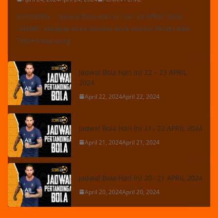
SCOREIDN – Jadwal Bola Hari Ini 24– 25 APRIL 2024
:IOSBET sebagai Situs Bandar Bola Online Resmi dan
Terpercaya yang
Jadwal Bola Hari Ini 22 – 23 APRIL
2024
April 22, 2024
April 22, 2024
Jadwal Bola Hari Ini 21– 22 APRIL 2024
April 21, 2024
April 21, 2024
Jadwal Bola Hari Ini 20– 21 APRIL 2024
April 20, 2024
April 20, 2024