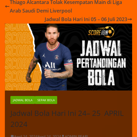
Thiago Alcantara Tolak Kesempatan Main di Liga
Arab Saudi Demi Liverpool
Jadwal Bola Hari Ini 05 – 06 Juli 2023
JADWAL BOLA
SEPAK BOLA
Jadwal Bola Hari Ini 24– 25 APRIL
2024
April 24, 2024
April 24, 2024
ADMIN PEARL