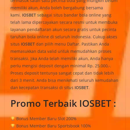
termasuk salah satu pecinta bola yang mungkin belum
memiliki akun, Anda boleh bergabung bersama
kami.
IOSBET
sebagai situs bandar bola online yang
telah lama dipercayakan secara resmi untuk membuka
layanan pendaftaran akun secara gratis untuk pecinta
taruhan bola online di seluruh Indonesia. Cukup akses
situs
IOSBET
dan pilih menu Daftar. Pastikan Anda
memasukkan data valid untuk memudahkan proses
transaksi. Jika Anda telah memiliki akun, Anda hanya
perlu mengisi deposit dengan minimal Rp. 25.000,-.
Proses deposit tentunya sangat cepat dan tidak lebih
dari 3 menit. Anda bisa menikmati seluruh kemudahan
dan kecepatan transaksi di situs
IOSBET
.
Promo Terbaik IOSBET :
Bonus Member Baru Slot 200%
Bonus Member Baru Sportsbook 100%