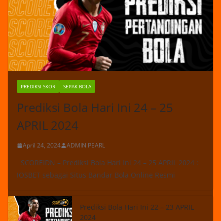
PREDIKSI SKOR
SEPAK BOLA
Prediksi Bola Hari Ini 24 – 25
APRIL 2024
April 24, 2024
ADMIN PEARL
SCOREIDN – Prediksi Bola Hari Ini 24 – 25 APRIL 2024 :
IOSBET sebagai Situs Bandar Bola Online Resmi
Prediksi Bola Hari Ini 22 – 23 APRIL
2024