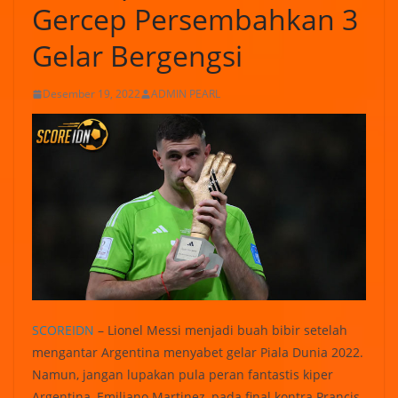
Gercep Persembahkan 3
Gelar Bergengsi
Desember 19, 2022
ADMIN PEARL
SCOREIDN
– Lionel Messi menjadi buah bibir setelah
mengantar Argentina menyabet gelar Piala Dunia 2022.
Namun, jangan lupakan pula peran fantastis kiper
Argentina, Emiliano Martinez, pada final kontra Prancis.