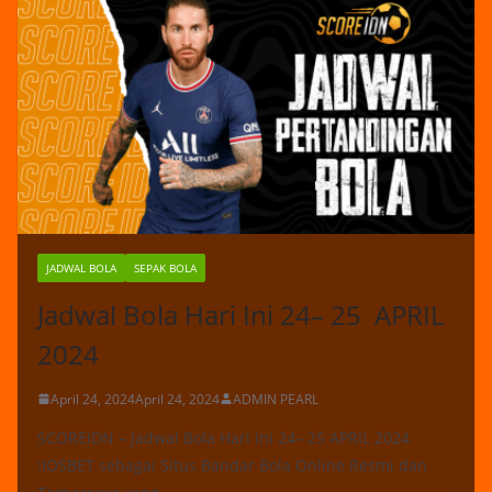
JADWAL BOLA
SEPAK BOLA
Jadwal Bola Hari Ini 24– 25 APRIL
2024
April 24, 2024
April 24, 2024
ADMIN PEARL
SCOREIDN – Jadwal Bola Hari Ini 24– 25 APRIL 2024
:IOSBET sebagai Situs Bandar Bola Online Resmi dan