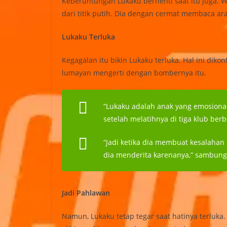
Keberuntungan Lukaku berhenti saat itu juga. W
dari titik putih. Dia dengan cermat membaca 
Lukaku Terluka
Kegagalan itu bikin Lukaku terluka. Hal ini dik
lumayan mengerti dengan bombernya itu.
“Lukaku adalah anak yang emosiona
setelah melatihnya di tiga klub ber
“Jadi ketika dia membuat kesalahan 
dia menderita karenanya,” sambun
Jadi Pahlawan
Namun, Lukaku tetap tegar saat hatinya terluka.