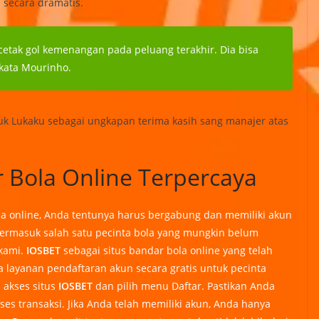
 secara dramatis.
ncetak gol kemenangan pada peluang terakhir. Dia bisa
” kata Mourinho.
k Lukaku sebagai ungkapan terima kasih sang manajer atas
r Bola Online Terpercaya
 online, Anda tentunya harus bergabung dan memiliki akun
 termasuk salah satu pecinta bola yang mungkin belum
kami.
IOSBET
sebagai situs bandar bola online yang telah
layanan pendaftaran akun secara gratis untuk pecinta
 akses situs
IOSBET
dan pilih menu Daftar. Pastikan Anda
 transaksi. Jika Anda telah memiliki akun, Anda hanya