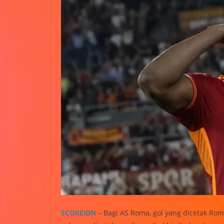
SCOREIDN
– Bagi AS Roma, gol yang dicetak Rom