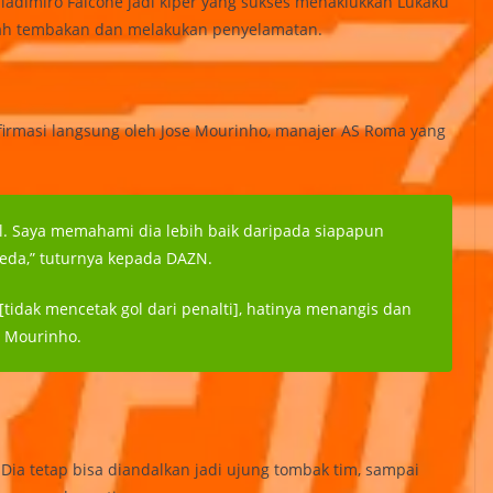
ladimiro Falcone jadi kiper yang sukses menaklukkan Lukaku
arah tembakan dan melakukan penyelamatan.
onfirmasi langsung oleh Jose Mourinho, manajer AS Roma yang
l. Saya memahami dia lebih baik daripada siapapun
beda,” tuturnya kepada DAZN.
[tidak mencetak gol dari penalti], hatinya menangis dan
g Mourinho.
 Dia tetap bisa diandalkan jadi ujung tombak tim, sampai