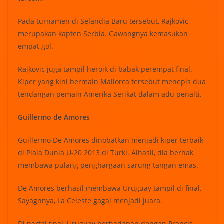
Pada turnamen di Selandia Baru tersebut, Rajkovic
merupakan kapten Serbia. Gawangnya kemasukan
empat gol.
Rajkovic juga tampil heroik di babak perempat final.
Kiper yang kini bermain Mallorca tersebut menepis dua
tendangan pemain Amerika Serikat dalam adu penalti.
Guillermo de Amores
Guillermo De Amores dinobatkan menjadi kiper terbaik
di Piala Dunia U-20 2013 di Turki. Alhasil, dia berhak
membawa pulang penghargaan sarung tangan emas.
De Amores berhasil membawa Uruguay tampil di final.
Sayagnnya, La Celeste gagal menjadi juara.
Di partai final, Uruguay berhadapan dengan Prancis.