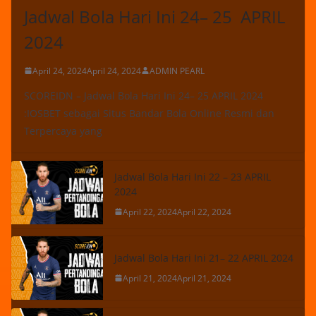
Jadwal Bola Hari Ini 24– 25 APRIL
2024
April 24, 2024
April 24, 2024
ADMIN PEARL
SCOREIDN – Jadwal Bola Hari Ini 24– 25 APRIL 2024
:IOSBET sebagai Situs Bandar Bola Online Resmi dan
Terpercaya yang
Jadwal Bola Hari Ini 22 – 23 APRIL
2024
April 22, 2024
April 22, 2024
Jadwal Bola Hari Ini 21– 22 APRIL 2024
April 21, 2024
April 21, 2024