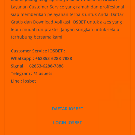
Layanan Customer Service yang ramah dan proffesional
siap memberikan pelayanan terbaik untuk Anda. Daftar
Gratis dan Download Aplikasi
IOSBET
untuk akses yang
lebih mudah dn praktis. Jangan sungkan untuk selalu
terhubung bersama kami.
Customer Service iOSBET :
Whatsapp : +62853-6288-7888
Signal : +62853-6288-7888
Telegram : @iosbets
Line : iosbet
DAFTAR IOSBET
LOGIN IOSBET