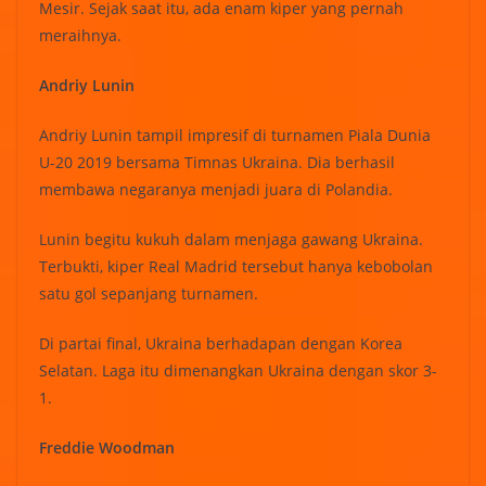
Mesir. Sejak saat itu, ada enam kiper yang pernah
meraihnya.
Andriy Lunin
Andriy Lunin tampil impresif di turnamen Piala Dunia
U-20 2019 bersama Timnas Ukraina. Dia berhasil
membawa negaranya menjadi juara di Polandia.
Lunin begitu kukuh dalam menjaga gawang Ukraina.
Terbukti, kiper Real Madrid tersebut hanya kebobolan
satu gol sepanjang turnamen.
Di partai final, Ukraina berhadapan dengan Korea
Selatan. Laga itu dimenangkan Ukraina dengan skor 3-
1.
Freddie Woodman