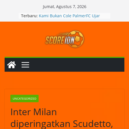
Skip
Jumat, Agustus 7, 2026
to
Terbaru:
Kami Bukan Cole PalmerFC Ujar
content
Mauricio Pochettino , Ia tak Gusar
Lawan Arsenal Tanpa Pilar Andalan
Juventus Tetap Lolos ke Final Coppa
Italia 2023/2024, Waalau Kalah dari
Lazio.
Chelsea Jangan Ngarep Main di
Eropa, Lawan Arsenal Saja Dibantai
!!
Prediksi Bola Hari Ini 24 – 25 APRIL
2024
Jadwal Bola Hari Ini 24– 25 APRIL
2024
UNCATEGORIZED
Inter Milan
diperingatkan Scudetto,