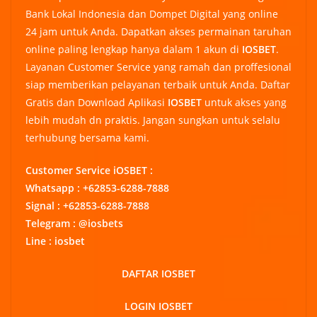
Bank Lokal Indonesia dan Dompet Digital yang online
24 jam untuk Anda. Dapatkan akses permainan taruhan
online paling lengkap hanya dalam 1 akun di
IOSBET
.
Layanan Customer Service yang ramah dan proffesional
siap memberikan pelayanan terbaik untuk Anda. Daftar
Gratis dan Download Aplikasi
IOSBET
untuk akses yang
lebih mudah dn praktis. Jangan sungkan untuk selalu
terhubung bersama kami.
Customer Service iOSBET :
Whatsapp : +62853-6288-7888
Signal : +62853-6288-7888
Telegram : @iosbets
Line : iosbet
DAFTAR IOSBET
LOGIN IOSBET