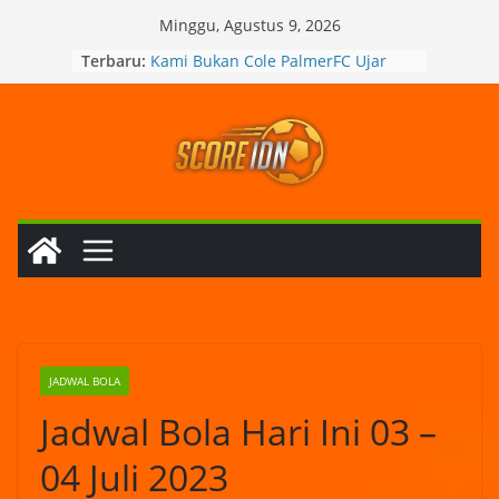
Skip
Minggu, Agustus 9, 2026
to
Terbaru:
Kami Bukan Cole PalmerFC Ujar
content
Mauricio Pochettino , Ia tak Gusar
Lawan Arsenal Tanpa Pilar Andalan
Juventus Tetap Lolos ke Final Coppa
Italia 2023/2024, Waalau Kalah dari
Lazio.
Chelsea Jangan Ngarep Main di
Eropa, Lawan Arsenal Saja Dibantai
!!
Prediksi Bola Hari Ini 24 – 25 APRIL
2024
Jadwal Bola Hari Ini 24– 25 APRIL
2024
JADWAL BOLA
Jadwal Bola Hari Ini 03 –
04 Juli 2023