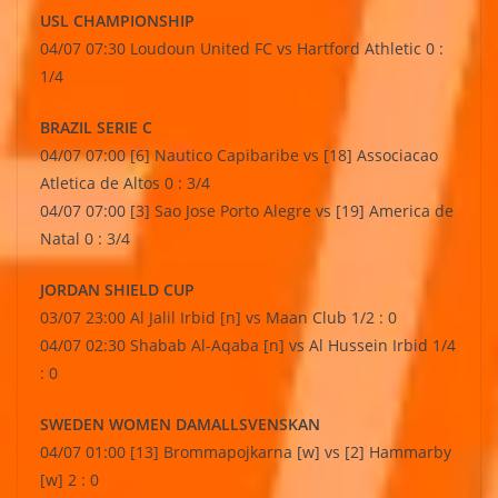
USL CHAMPIONSHIP
04/07 07:30 Loudoun United FC vs Hartford Athletic 0 :
1/4
BRAZIL SERIE C
04/07 07:00 [6] Nautico Capibaribe vs [18] Associacao
Atletica de Altos 0 : 3/4
04/07 07:00 [3] Sao Jose Porto Alegre vs [19] America de
Natal 0 : 3/4
JORDAN SHIELD CUP
03/07 23:00 Al Jalil Irbid [n] vs Maan Club 1/2 : 0
04/07 02:30 Shabab Al-Aqaba [n] vs Al Hussein Irbid 1/4
: 0
SWEDEN WOMEN DAMALLSVENSKAN
04/07 01:00 [13] Brommapojkarna [w] vs [2] Hammarby
[w] 2 : 0