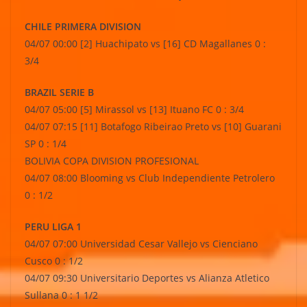
CHILE PRIMERA DIVISION
04/07 00:00 [2] Huachipato vs [16] CD Magallanes 0 :
3/4
BRAZIL SERIE B
04/07 05:00 [5] Mirassol vs [13] Ituano FC 0 : 3/4
04/07 07:15 [11] Botafogo Ribeirao Preto vs [10] Guarani
SP 0 : 1/4
BOLIVIA COPA DIVISION PROFESIONAL
04/07 08:00 Blooming vs Club Independiente Petrolero
0 : 1/2
PERU LIGA 1
04/07 07:00 Universidad Cesar Vallejo vs Cienciano
Cusco 0 : 1/2
04/07 09:30 Universitario Deportes vs Alianza Atletico
Sullana 0 : 1 1/2