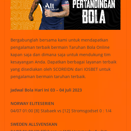
Bergabunglah bersama kami untuk mendapatkan
pengalaman terbaik bermain Taruhan Bola Online
kapan saja dan dimana saja untuk mendukung tim
kesayangan Anda. Dapatkan berbagai layanan terbaik
yang disediakan oleh SCOREIDN dari IOSBET untuk
pengalaman bermain taruhan terbaik.
Jadwal Bola Hari Ini 03 – 04 Juli 2023
NORWAY ELITESERIEN
04/07 01:00 [8] Stabaek vs [12] Stromsgodset 0 : 1/4
SWEDEN ALLSVENSKAN