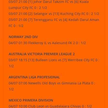
03/07 21:00 [1] Johor Darul Takzim FC vs [6] Kuala
Lumpur City FC 0 : 2 1/2
03/07 21:00 [2] Selangor vs [13] Kuching City FC 0 : 2 1/2
03/07 21:00 [7] Terengganu FC vs [4] Kedah Darul Aman
FC 0 : 1/2
NORWAY 2ND DIV
04/07 01:30 Flekkeroy IL vs Aalesund FK 2 0 : 1/2
AUSTRALIA VICTORIA PREMIER LEAGUE 2
03/07 18:15 [13] Bulleen Lions vs [7] Werribee City FC 0 :
1/2
ARGENTINA LIGA PROFESIONAL
04/07 07:00 Newells Old Boys vs Gimnasia La Plata 0 :
1/2
MEXICO PRIMERA DIVISION
04/07 10:00 Club Leon vs Guadalajara Chivas 0 : 1/2