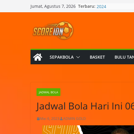
Skip
Terbaru:
Jadwal Bola Hari I
Jumat, Agustus 7, 2026
to
2024
Kami Bukan Cole P
content
Mauricio Pochettin
Lawan Arsenal Tan
Juventus Tetap Lol
Italia 2023/2024, 
Lazio.
Chelsea Jangan Ng
SEPAKBOLA
BASKET
BULU TA
Eropa, Lawan Arse
!!
Prediksi Bola Hari 
2024
JADWAL BOLA
Jadwal Bola Hari Ini 0
Mei 6, 2023
ADMIN GOLD