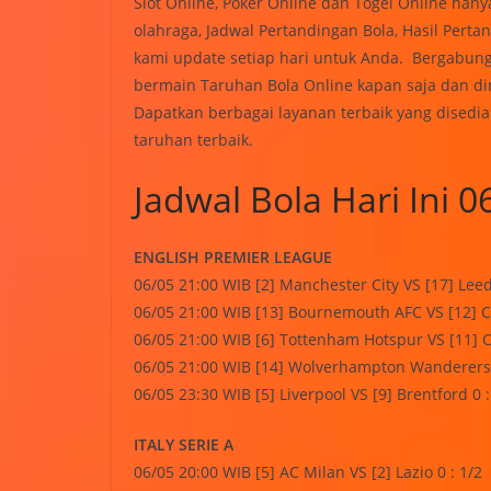
Slot Online, Poker Online dan Togel Online han
olahraga, Jadwal Pertandingan Bola, Hasil Perta
kami update setiap hari untuk Anda. Bergabu
bermain Taruhan Bola Online kapan saja dan d
Dapatkan berbagai layanan terbaik yang disedi
taruhan terbaik.
Jadwal Bola Hari Ini 0
ENGLISH PREMIER LEAGUE
06/05 21:00 WIB [2] Manchester City VS [17] Leed
06/05 21:00 WIB [13] Bournemouth AFC VS [12] Ch
06/05 21:00 WIB [6] Tottenham Hotspur VS [11] Cr
06/05 21:00 WIB [14] Wolverhampton Wanderers VS
06/05 23:30 WIB [5] Liverpool VS [9] Brentford 0 :
ITALY SERIE A
06/05 20:00 WIB [5] AC Milan VS [2] Lazio 0 : 1/2