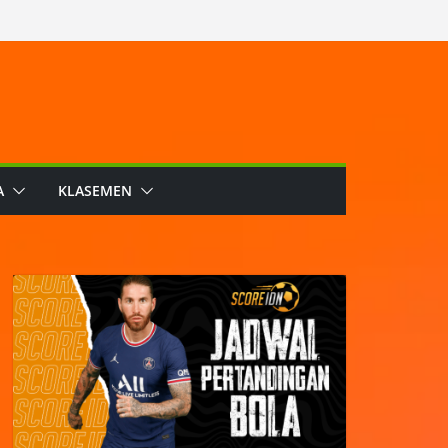
A
KLASEMEN