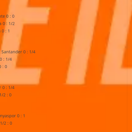
te 0 : 0
 0 : 1/2
 0 : 1
 Santander 0 : 1/4
 : 1/4
 : 0
 0 : 1/4
/2 : 0
nyaspor 0 : 1
1/2 : 0