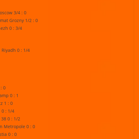
oscow 3/4 : 0
mat Grozny 1/2 : 0
ezh 0 : 3/4
Riyadh 0 : 1/4
: 0
amp 0 : 1
z 1 : 0
0 : 1/4
38 0 : 1/2
n Metropole 0 : 0
tia 0 : 0