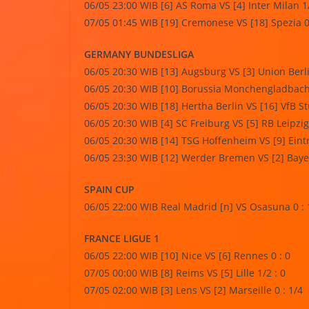
06/05 23:00 WIB [6] AS Roma VS [4] Inter Milan 1/
07/05 01:45 WIB [19] Cremonese VS [18] Spezia 0
GERMANY BUNDESLIGA
06/05 20:30 WIB [13] Augsburg VS [3] Union Berli
06/05 20:30 WIB [10] Borussia Monchengladbach 
06/05 20:30 WIB [18] Hertha Berlin VS [16] VfB Stu
06/05 20:30 WIB [4] SC Freiburg VS [5] RB Leipzig 
06/05 20:30 WIB [14] TSG Hoffenheim VS [9] Eintr
06/05 23:30 WIB [12] Werder Bremen VS [2] Baye
SPAIN CUP
06/05 22:00 WIB Real Madrid [n] VS Osasuna 0 : 
FRANCE LIGUE 1
06/05 22:00 WIB [10] Nice VS [6] Rennes 0 : 0
07/05 00:00 WIB [8] Reims VS [5] Lille 1/2 : 0
07/05 02:00 WIB [3] Lens VS [2] Marseille 0 : 1/4