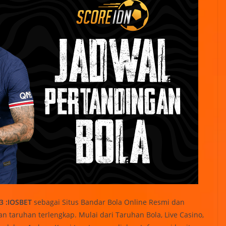
23 :IOSBET
sebagai Situs Bandar Bola Online Resmi dan
 taruhan terlengkap. Mulai dari Taruhan Bola, Live Casino,