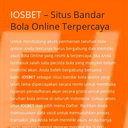
IOSBET
– Situs Bandar
Bola Online Terpercaya
Untuk mendukung akses permainan taruhan bola
online, Anda tentunya harus bergabung dan memiliki
akun Bola Online yang resmi & terpercaya. Jika Anda
termasuk salah satu pecinta bola yang mungkin belum
memiliki akun, Anda boleh bergabung bersama
kami.
IOSBET
sebagai situs bandar bola online yang
telah lama dipercayakan secara resmi untuk membuka
layanan pendaftaran akun secara gratis untuk pecinta
taruhan bola online di seluruh Indonesia. Cukup akses
situs
IOSBET
dan pilih menu Daftar. Pastikan Anda
memasukkan data valid untuk memudahkan proses
transaksi. Jika Anda telah memiliki akun, Anda hanya
perlu mengisi deposit dengan minimal Rp. 5.000,-.