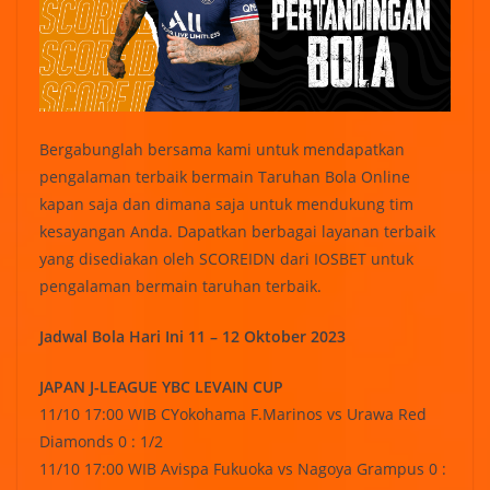
Bergabunglah bersama kami untuk mendapatkan
pengalaman terbaik bermain Taruhan Bola Online
kapan saja dan dimana saja untuk mendukung tim
kesayangan Anda. Dapatkan berbagai layanan terbaik
yang disediakan oleh SCOREIDN dari IOSBET untuk
pengalaman bermain taruhan terbaik.
Jadwal Bola Hari Ini 11 – 12 Oktober 2023
JAPAN J-LEAGUE YBC LEVAIN CUP
11/10 17:00 WIB CYokohama F.Marinos vs Urawa Red
Diamonds 0 : 1/2
11/10 17:00 WIB Avispa Fukuoka vs Nagoya Grampus 0 :