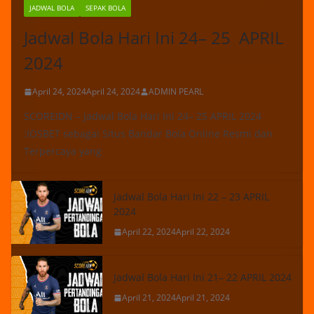
JADWAL BOLA
SEPAK BOLA
Jadwal Bola Hari Ini 24– 25 APRIL
2024
April 24, 2024
April 24, 2024
ADMIN PEARL
SCOREIDN – Jadwal Bola Hari Ini 24– 25 APRIL 2024
:IOSBET sebagai Situs Bandar Bola Online Resmi dan
Terpercaya yang
Jadwal Bola Hari Ini 22 – 23 APRIL
2024
April 22, 2024
April 22, 2024
Jadwal Bola Hari Ini 21– 22 APRIL 2024
April 21, 2024
April 21, 2024