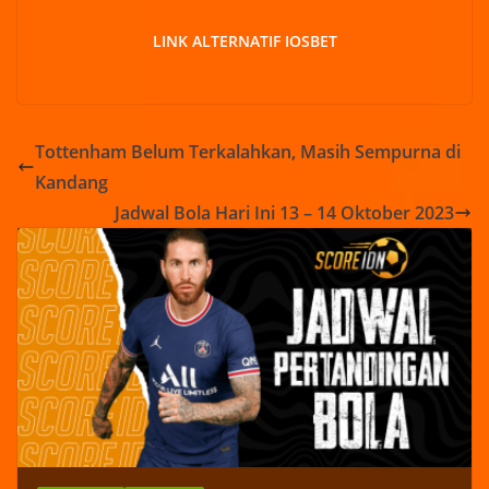
LINK ALTERNATIF IOSBET
Tottenham Belum Terkalahkan, Masih Sempurna di
Kandang
Jadwal Bola Hari Ini 13 – 14 Oktober 2023