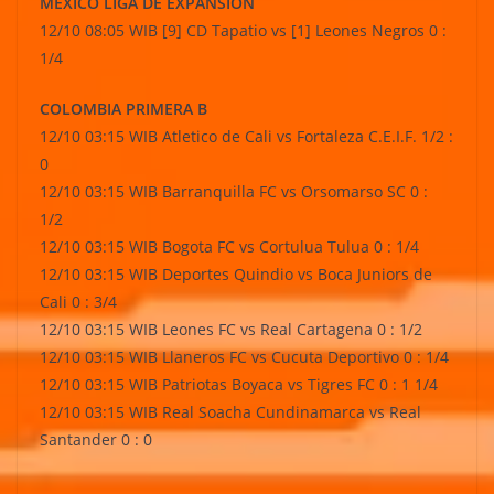
MEXICO LIGA DE EXPANSION
12/10 08:05 WIB [9] CD Tapatio vs [1] Leones Negros 0 :
1/4
COLOMBIA PRIMERA B
12/10 03:15 WIB Atletico de Cali vs Fortaleza C.E.I.F. 1/2 :
0
12/10 03:15 WIB Barranquilla FC vs Orsomarso SC 0 :
1/2
12/10 03:15 WIB Bogota FC vs Cortulua Tulua 0 : 1/4
12/10 03:15 WIB Deportes Quindio vs Boca Juniors de
Cali 0 : 3/4
12/10 03:15 WIB Leones FC vs Real Cartagena 0 : 1/2
12/10 03:15 WIB Llaneros FC vs Cucuta Deportivo 0 : 1/4
12/10 03:15 WIB Patriotas Boyaca vs Tigres FC 0 : 1 1/4
12/10 03:15 WIB Real Soacha Cundinamarca vs Real
Santander 0 : 0