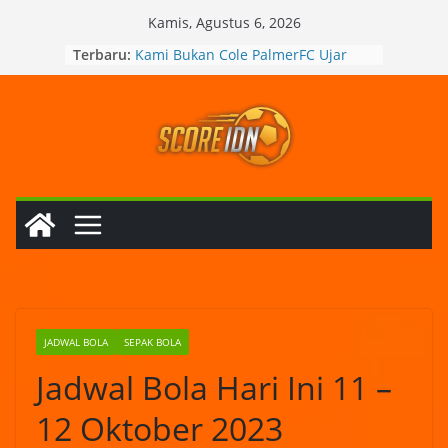
Skip
Kamis, Agustus 6, 2026
to
Terbaru:
Kami Bukan Cole PalmerFC Ujar
content
Mauricio Pochettino , Ia tak Gusar
Lawan Arsenal Tanpa Pilar Andalan
Juventus Tetap Lolos ke Final Coppa
Italia 2023/2024, Waalau Kalah dari
Lazio.
Chelsea Jangan Ngarep Main di
Eropa, Lawan Arsenal Saja Dibantai
!!
Prediksi Bola Hari Ini 24 – 25 APRIL
2024
Jadwal Bola Hari Ini 24– 25 APRIL
2024
JADWAL BOLA
SEPAK BOLA
Jadwal Bola Hari Ini 11 –
12 Oktober 2023