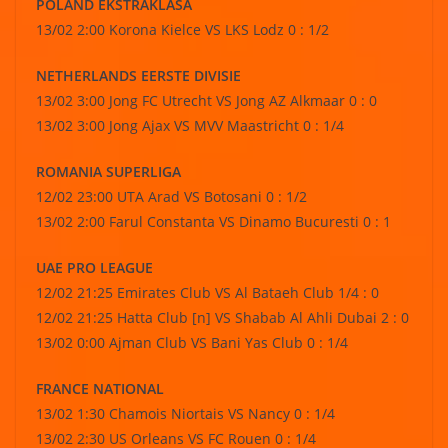
POLAND EKSTRAKLASA
13/02 2:00 Korona Kielce VS LKS Lodz 0 : 1/2
NETHERLANDS EERSTE DIVISIE
13/02 3:00 Jong FC Utrecht VS Jong AZ Alkmaar 0 : 0
13/02 3:00 Jong Ajax VS MVV Maastricht 0 : 1/4
ROMANIA SUPERLIGA
12/02 23:00 UTA Arad VS Botosani 0 : 1/2
13/02 2:00 Farul Constanta VS Dinamo Bucuresti 0 : 1
UAE PRO LEAGUE
12/02 21:25 Emirates Club VS Al Bataeh Club 1/4 : 0
12/02 21:25 Hatta Club [n] VS Shabab Al Ahli Dubai 2 : 0
13/02 0:00 Ajman Club VS Bani Yas Club 0 : 1/4
FRANCE NATIONAL
13/02 1:30 Chamois Niortais VS Nancy 0 : 1/4
13/02 2:30 US Orleans VS FC Rouen 0 : 1/4