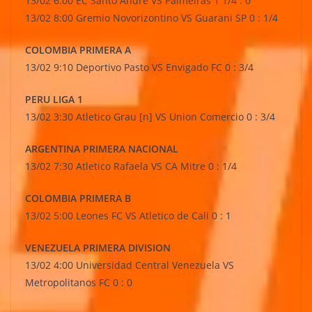
13/02 6:00 EC Santo Andre VS Palmeiras 1 1/4 : 0
13/02 8:00 Gremio Novorizontino VS Guarani SP 0 : 1/4
COLOMBIA PRIMERA A
13/02 9:10 Deportivo Pasto VS Envigado FC 0 : 3/4
PERU LIGA 1
13/02 3:30 Atletico Grau [n] VS Union Comercio 0 : 3/4
ARGENTINA PRIMERA NACIONAL
13/02 7:30 Atletico Rafaela VS CA Mitre 0 : 1/4
COLOMBIA PRIMERA B
13/02 5:00 Leones FC VS Atletico de Cali 0 : 1
VENEZUELA PRIMERA DIVISION
13/02 4:00 Universidad Central Venezuela VS
Metropolitanos FC 0 : 0