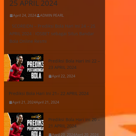
25 APRIL 2024
April 24, 2024
ADMIN PEARL
SCOREIDN – Prediksi Bola Hari Ini 24 – 25
APRIL 2024 : IOSBET sebagai Situs Bandar
Bola Online Resmi
Prediksi Bola Hari Ini 22 –
23 APRIL 2024
April 22, 2024
Prediksi Bola Hari Ini 21– 22 APRIL 2024
April 21, 2024
April 21, 2024
Prediksi Bola Hari Ini 20 –
21 APRIL 2024
April 20, 2024
April 20, 2024