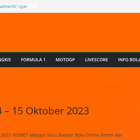
ni 24– 25 APRIL
almerFC Ujar
o , Ia tak Gusar
pa Pilar Andalan
os ke Final Coppa
Waalau Kalah dari
arep Main di
nal Saja Dibantai
NGKIS
FORMULA 1
MOTOGP
LIVESCORE
INFO BOL
Ini 24 – 25 APRIL
14 – 15 Oktober 2023
r 2023 :IOSBET sebagai Situs Bandar Bola Online Resmi dan