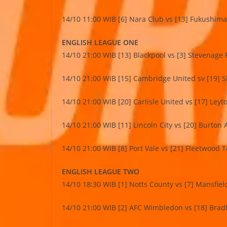
14/10 11:00 WIB [6] Nara Club vs [13] Fukushima 
ENGLISH LEAGUE ONE
14/10 21:00 WIB [13] Blackpool vs [3] Stevenage F
14/10 21:00 WIB [15] Cambridge United sv [19] 
14/10 21:00 WIB [20] Carlisle United vs [17] Leyto
14/10 21:00 WIB [11] Lincoln City vs [20] Burton A
14/10 21:00 WIB [8] Port Vale vs [21] Fleetwood T
ENGLISH LEAGUE TWO
14/10 18:30 WIB [1] Notts County vs [7] Mansfiel
14/10 21:00 WIB [2] AFC Wimbledon vs [18] Bradfo