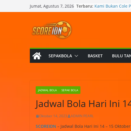
Jadwal Bola Hari I
Skip
Terbaru:
Jumat, Agustus 7, 2026
2024
to
Kami Bukan Cole P
Mauricio Pochettin
content
Lawan Arsenal Tan
Juventus Tetap Lol
Italia 2023/2024, 
Lazio.
Chelsea Jangan Ng
Eropa, Lawan Arse
SEPAKBOLA
BASKET
BULU TA
!!
Prediksi Bola Hari 
2024
JADWAL BOLA
SEPAK BOLA
Jadwal Bola Hari Ini 
Oktober 14, 2023
ADMIN PEARL
SCOREIDN
– Jadwal Bola Hari Ini 14 – 15 Oktobe