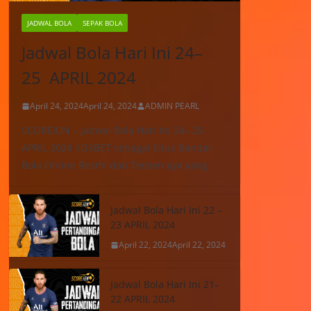
JADWAL BOLA
SEPAK BOLA
Jadwal Bola Hari Ini 24–
25 APRIL 2024
April 24, 2024
April 24, 2024
ADMIN PEARL
SCOREIDN – Jadwal Bola Hari Ini 24– 25
APRIL 2024 :IOSBET sebagai Situs Bandar
Bola Online Resmi dan Terpercaya yang
Jadwal Bola Hari Ini 22 –
23 APRIL 2024
April 22, 2024
April 22, 2024
Jadwal Bola Hari Ini 21–
22 APRIL 2024