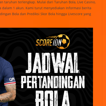
 taruhan terlengkap. Mulai dari Taruhan Bola, Live Casino,
ya dalam 1 akun. Kami turut menyediakan Informasi berita
ndingan Bola dan Prediksi Skor Bola hingga Livescore yang