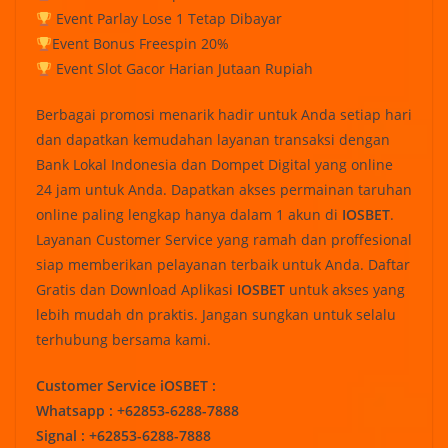
Event Parlay Lose 1 Tetap Dibayar
Event Bonus Freespin 20%
Event Slot Gacor Harian Jutaan Rupiah
Berbagai promosi menarik hadir untuk Anda setiap hari
dan dapatkan kemudahan layanan transaksi dengan
Bank Lokal Indonesia dan Dompet Digital yang online
24 jam untuk Anda. Dapatkan akses permainan taruhan
online paling lengkap hanya dalam 1 akun di
IOSBET
.
Layanan Customer Service yang ramah dan proffesional
siap memberikan pelayanan terbaik untuk Anda. Daftar
Gratis dan Download Aplikasi
IOSBET
untuk akses yang
lebih mudah dn praktis. Jangan sungkan untuk selalu
terhubung bersama kami.
Customer Service iOSBET :
Whatsapp : +62853-6288-7888
Signal : +62853-6288-7888