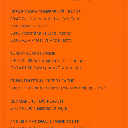
UEFA EUROPA CONFERENCE LEAGUE
00:45 West Ham United vs KAA Gent
03:00 Nice vs Basel
03:00 Fiorentina vs Lech Poznan
03:00 AZ Alkmaar vs Anderlecht
TURKEY SUPER LEAGUE
20/04 22:00 Ankaragucu vs Giresunspor
21/04 01:30 Sivasspor vs Trabzonspor
CHINA FOOTBALL SUPER LEAGUE
20/04 19:35 Wuhan Three Towns vs Beijing Guoan
DENMARK 1ST DIV PLAYOFF
21/04 00:00 Naestved vs Vejle
ENGLISH NATIONAL LEAGUE SOUTH