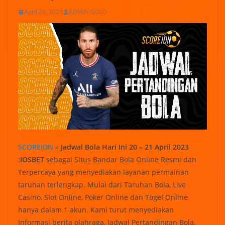
April 20, 2023
ADMIN GOLD
SCOREIDN
– Jadwal Bola Hari Ini 20 – 21 April 2023
:IOSBET
sebagai Situs Bandar Bola Online Resmi dan
Terpercaya yang menyediakan layanan permainan
taruhan terlengkap. Mulai dari Taruhan Bola, Live
Casino, Slot Online, Poker Online dan Togel Online
hanya dalam 1 akun. Kami turut menyediakan
Informasi berita olahraga, Jadwal Pertandingan Bola,