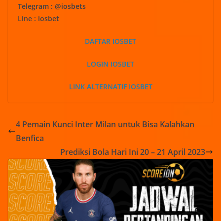
Telegram : @iosbets
Line : iosbet
DAFTAR IOSBET
LOGIN IOSBET
LINK ALTERNATIF IOSBET
4 Pemain Kunci Inter Milan untuk Bisa Kalahkan
Benfica
Prediksi Bola Hari Ini 20 – 21 April 2023