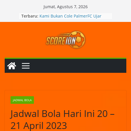
Skip
Jumat, Agustus 7, 2026
to
Terbaru:
Kami Bukan Cole PalmerFC Ujar
content
Mauricio Pochettino , Ia tak Gusar
Lawan Arsenal Tanpa Pilar Andalan
Juventus Tetap Lolos ke Final Coppa
Italia 2023/2024, Waalau Kalah dari
Lazio.
Chelsea Jangan Ngarep Main di
Eropa, Lawan Arsenal Saja Dibantai
!!
Prediksi Bola Hari Ini 24 – 25 APRIL
2024
Jadwal Bola Hari Ini 24– 25 APRIL
2024
JADWAL BOLA
Jadwal Bola Hari Ini 20 –
21 April 2023