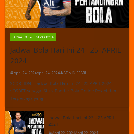
JADWAL BOLA
SEPAK BOLA
Jadwal Bola Hari Ini 24– 25 APRIL
2024
April 24, 2024
April 24, 2024
ADMIN PEARL
SCOREIDN – Jadwal Bola Hari Ini 24– 25 APRIL 2024
:IOSBET sebagai Situs Bandar Bola Online Resmi dan
Terpercaya yang
Jadwal Bola Hari Ini 22 – 23 APRIL
2024
April 22, 2024
April 22, 2024