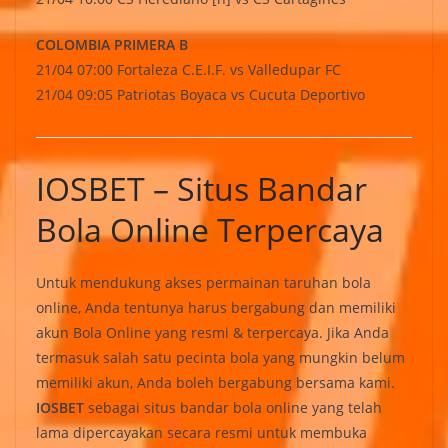
COLOMBIA PRIMERA B
21/04 07:00 Fortaleza C.E.I.F. vs Valledupar FC
21/04 09:05 Patriotas Boyaca vs Cucuta Deportivo
IOSBET – Situs Bandar
Bola Online Terpercaya
Untuk mendukung akses permainan taruhan bola
online, Anda tentunya harus bergabung dan memiliki
akun Bola Online yang resmi & terpercaya. Jika Anda
termasuk salah satu pecinta bola yang mungkin belum
memiliki akun, Anda boleh bergabung bersama kami.
IOSBET
sebagai situs bandar bola online yang telah
lama dipercayakan secara resmi untuk membuka