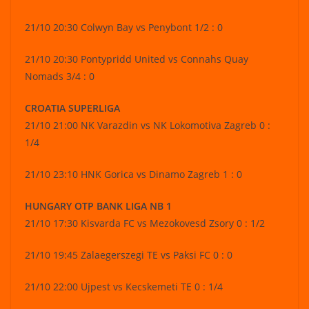
21/10 20:30 Colwyn Bay vs Penybont 1/2 : 0
21/10 20:30 Pontypridd United vs Connahs Quay
Nomads 3/4 : 0
CROATIA SUPERLIGA
21/10 21:00 NK Varazdin vs NK Lokomotiva Zagreb 0 :
1/4
21/10 23:10 HNK Gorica vs Dinamo Zagreb 1 : 0
HUNGARY OTP BANK LIGA NB 1
21/10 17:30 Kisvarda FC vs Mezokovesd Zsory 0 : 1/2
21/10 19:45 Zalaegerszegi TE vs Paksi FC 0 : 0
21/10 22:00 Ujpest vs Kecskemeti TE 0 : 1/4