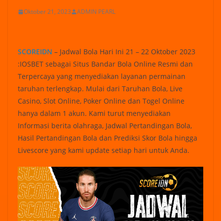
Oktober 21, 2023
ADMIN PEARL
SCOREIDN
– Jadwal Bola Hari Ini 21 – 22 Oktober 2023
:IOSBET sebagai Situs Bandar Bola Online Resmi dan
Terpercaya yang menyediakan layanan permainan
taruhan terlengkap. Mulai dari Taruhan Bola, Live
Casino, Slot Online, Poker Online dan Togel Online
hanya dalam 1 akun. Kami turut menyediakan
Informasi berita olahraga, Jadwal Pertandingan Bola,
Hasil Pertandingan Bola dan Prediksi Skor Bola hingga
Livescore yang kami update setiap hari untuk Anda.