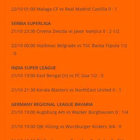
22/10 01:00 Malaga CF vs Real Madrid Castilla 0 : 1
SERBIA SUPERLIGA
21/10 23:30 Crvena Zvezda vs Javor Ivanjica 0 : 2 1/2
22/10 00:00 Vozdovac Belgrade vs TSC Backa Topola 1/2
: 0
INDIA SUPER LEAGUE
21/10 19:00 East Bengal [n] vs FC Goa 1/2 : 0
21/10 21:30 Kerala Blasters vs NorthEast United 0 : 1
GERMANY REGIONAL LEAGUE BAVARIA
21/10 19:00 Augsburg Am vs Wacker Burghausen 0 : 1/4
21/10 19:00 DJK Vilzing vs Wurzburger Kickers 3/4 : 0