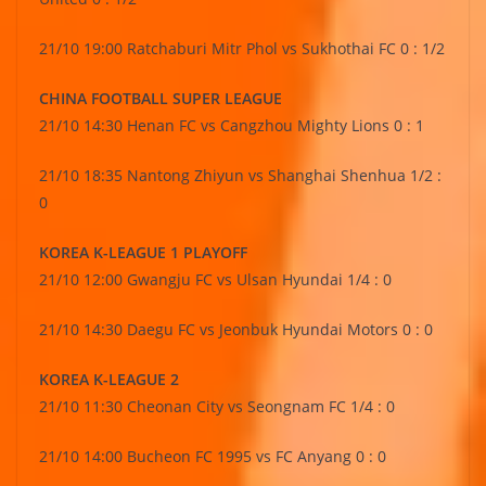
21/10 19:00 Ratchaburi Mitr Phol vs Sukhothai FC 0 : 1/2
CHINA FOOTBALL SUPER LEAGUE
21/10 14:30 Henan FC vs Cangzhou Mighty Lions 0 : 1
21/10 18:35 Nantong Zhiyun vs Shanghai Shenhua 1/2 :
0
KOREA K-LEAGUE 1 PLAYOFF
21/10 12:00 Gwangju FC vs Ulsan Hyundai 1/4 : 0
21/10 14:30 Daegu FC vs Jeonbuk Hyundai Motors 0 : 0
KOREA K-LEAGUE 2
21/10 11:30 Cheonan City vs Seongnam FC 1/4 : 0
21/10 14:00 Bucheon FC 1995 vs FC Anyang 0 : 0