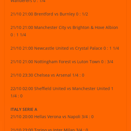
Wanderers 0 : 1/4
21/10 21:00 Brentford vs Burnley 0 : 1/2
21/10 21:00 Manchester City vs Brighton & Hove Albion
0 : 1 1/4
21/10 21:00 Newcastle United vs Crystal Palace 0 : 1 1/4
21/10 21:00 Nottingham Forest vs Luton Town 0 : 3/4
21/10 23:30 Chelsea vs Arsenal 1/4 : 0
22/10 02:00 Sheffield United vs Manchester United 1
1/4 : 0
ITALY SERIE A
21/10 20:00 Hellas Verona vs Napoli 3/4 : 0
21/10 23:00 Torino vs Inter Milan 3/4 : 0