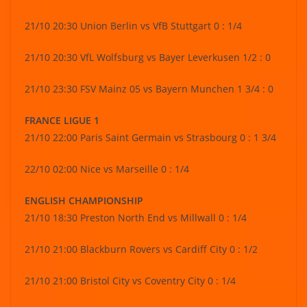
21/10 20:30 Union Berlin vs VfB Stuttgart 0 : 1/4
21/10 20:30 VfL Wolfsburg vs Bayer Leverkusen 1/2 : 0
21/10 23:30 FSV Mainz 05 vs Bayern Munchen 1 3/4 : 0
FRANCE LIGUE 1
21/10 22:00 Paris Saint Germain vs Strasbourg 0 : 1 3/4
22/10 02:00 Nice vs Marseille 0 : 1/4
ENGLISH CHAMPIONSHIP
21/10 18:30 Preston North End vs Millwall 0 : 1/4
21/10 21:00 Blackburn Rovers vs Cardiff City 0 : 1/2
21/10 21:00 Bristol City vs Coventry City 0 : 1/4