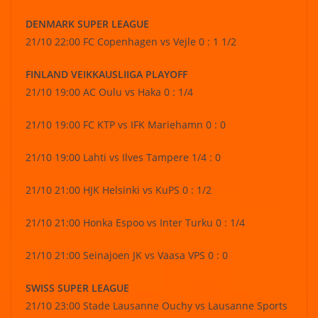
DENMARK SUPER LEAGUE
21/10 22:00 FC Copenhagen vs Vejle 0 : 1 1/2
FINLAND VEIKKAUSLIIGA PLAYOFF
21/10 19:00 AC Oulu vs Haka 0 : 1/4
21/10 19:00 FC KTP vs IFK Mariehamn 0 : 0
21/10 19:00 Lahti vs Ilves Tampere 1/4 : 0
21/10 21:00 HJK Helsinki vs KuPS 0 : 1/2
21/10 21:00 Honka Espoo vs Inter Turku 0 : 1/4
21/10 21:00 Seinajoen JK vs Vaasa VPS 0 : 0
SWISS SUPER LEAGUE
21/10 23:00 Stade Lausanne Ouchy vs Lausanne Sports