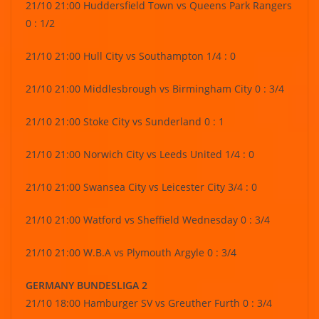
21/10 21:00 Huddersfield Town vs Queens Park Rangers
0 : 1/2
21/10 21:00 Hull City vs Southampton 1/4 : 0
21/10 21:00 Middlesbrough vs Birmingham City 0 : 3/4
21/10 21:00 Stoke City vs Sunderland 0 : 1
21/10 21:00 Norwich City vs Leeds United 1/4 : 0
21/10 21:00 Swansea City vs Leicester City 3/4 : 0
21/10 21:00 Watford vs Sheffield Wednesday 0 : 3/4
21/10 21:00 W.B.A vs Plymouth Argyle 0 : 3/4
GERMANY BUNDESLIGA 2
21/10 18:00 Hamburger SV vs Greuther Furth 0 : 3/4