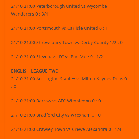
21/10 21:00 Peterborough United vs Wycombe
Wanderers 0 : 3/4
21/10 21:00 Portsmouth vs Carlisle United 0 : 1
21/10 21:00 Shrewsbury Town vs Derby County 1/2 : 0
21/10 21:00 Stevenage FC vs Port Vale 0 : 1/2
ENGLISH LEAGUE TWO
21/10 21:00 Accrington Stanley vs Milton Keynes Dons 0
: 0
21/10 21:00 Barrow vs AFC Wimbledon 0 : 0
21/10 21:00 Bradford City vs Wrexham 0 : 0
21/10 21:00 Crawley Town vs Crewe Alexandra 0 : 1/4