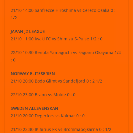
21/10 14:00 Sanfrecce Hiroshima vs Cerezo Osaka 0 :
1/2
JAPAN J2 LEAGUE
21/10 11:00 Iwaki FC vs Shimizu S-Pulse 1/2 : 0
22/10 10:30 Renofa Yamaguchi vs Fagiano Okayama 1/4
: 0
NORWAY ELITESERIEN
21/10 20:00 Bodo Glimt vs Sandefjord 0 : 2 1/2
22/10 23:00 Brann vs Molde 0 : 0
SWEDEN ALLSVENSKAN
21/10 20:00 Degerfors vs Kalmar 0 : 0
21/10 22:30 IK Sirius FK vs Brommapojkarna 0 : 1/2