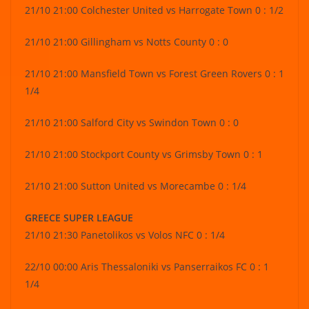
21/10 21:00 Colchester United vs Harrogate Town 0 : 1/2
21/10 21:00 Gillingham vs Notts County 0 : 0
21/10 21:00 Mansfield Town vs Forest Green Rovers 0 : 1
1/4
21/10 21:00 Salford City vs Swindon Town 0 : 0
21/10 21:00 Stockport County vs Grimsby Town 0 : 1
21/10 21:00 Sutton United vs Morecambe 0 : 1/4
GREECE SUPER LEAGUE
21/10 21:30 Panetolikos vs Volos NFC 0 : 1/4
22/10 00:00 Aris Thessaloniki vs Panserraikos FC 0 : 1
1/4