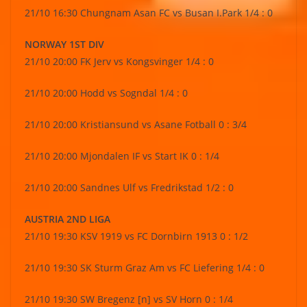
21/10 16:30 Chungnam Asan FC vs Busan I.Park 1/4 : 0
NORWAY 1ST DIV
21/10 20:00 FK Jerv vs Kongsvinger 1/4 : 0
21/10 20:00 Hodd vs Sogndal 1/4 : 0
21/10 20:00 Kristiansund vs Asane Fotball 0 : 3/4
21/10 20:00 Mjondalen IF vs Start IK 0 : 1/4
21/10 20:00 Sandnes Ulf vs Fredrikstad 1/2 : 0
AUSTRIA 2ND LIGA
21/10 19:30 KSV 1919 vs FC Dornbirn 1913 0 : 1/2
21/10 19:30 SK Sturm Graz Am vs FC Liefering 1/4 : 0
21/10 19:30 SW Bregenz [n] vs SV Horn 0 : 1/4