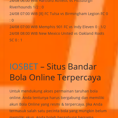
24/08 06:00 WIB Hartford Athletic vs Pittsburgh
Riverhounds 1/2 : 0
24/08 07:00 WIB [8] FC Tulsa vs Birmingham Legion FC 0
: 0
24/08 07:00 WIB Memphis 901 FC vs Indy Eleven 0 : 1/2
24/08 08:00 WIB New Mexico United vs Oakland Roots
SC 0 : 1
IOSBET
– Situs Bandar
Bola Online Terpercaya
Untuk mendukung akses permainan taruhan bola
online, Anda tentunya harus bergabung dan memiliki
akun Bola Online yang resmi & terpercaya. Jika Anda
termasuk salah satu pecinta bola yang mungkin belum
memiliki akun, Anda boleh bergabung bersama