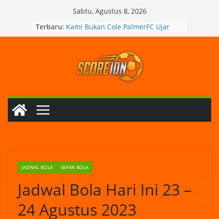
Skip
Sabtu, Agustus 8, 2026
to
Terbaru:
Kami Bukan Cole PalmerFC Ujar
content
Mauricio Pochettino , Ia tak Gusar
Lawan Arsenal Tanpa Pilar Andalan
Juventus Tetap Lolos ke Final Coppa
Italia 2023/2024, Waalau Kalah dari
Lazio.
Chelsea Jangan Ngarep Main di
Eropa, Lawan Arsenal Saja Dibantai
!!
Prediksi Bola Hari Ini 24 – 25 APRIL
2024
Jadwal Bola Hari Ini 24– 25 APRIL
2024
JADWAL BOLA
SEPAK BOLA
Jadwal Bola Hari Ini 23 –
24 Agustus 2023