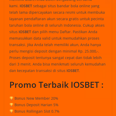
kami.
IOSBET
sebagai situs bandar bola online yang
telah lama dipercayakan secara resmi untuk membuka
layanan pendaftaran akun secara gratis untuk pecinta
taruhan bola online di seluruh Indonesia. Cukup akses
situs
IOSBET
dan pilih menu Daftar. Pastikan Anda
memasukkan data valid untuk memudahkan proses
transaksi. Jika Anda telah memiliki akun, Anda hanya
perlu mengisi deposit dengan minimal Rp. 25.000,-.
Proses deposit tentunya sangat cepat dan tidak lebih
dari 3 menit. Anda bisa menikmati seluruh kemudahan
dan kecepatan transaksi di situs
IOSBET
.
Promo Terbaik IOSBET :
Bonus New Member 20%
Bonus Deposit Harian 5%
Bonus Rollingan Slot 0.7%