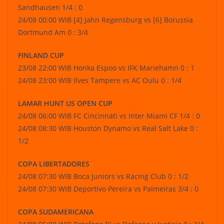
Sandhausen 1/4 : 0
24/08 00:00 WIB [4] Jahn Regensburg vs [6] Borussia
Dortmund Am 0 : 3/4
FINLAND CUP
23/08 22:00 WIB Honka Espoo vs IFK Mariehamn 0 : 1
24/08 23:00 WIB Ilves Tampere vs AC Oulu 0 : 1/4
LAMAR HUNT US OPEN CUP
24/08 06:00 WIB FC Cincinnati vs Inter Miami CF 1/4 : 0
24/08 08:30 WIB Houston Dynamo vs Real Salt Lake 0 :
1/2
COPA LIBERTADORES
24/08 07:30 WIB Boca Juniors vs Racing Club 0 : 1/2
24/08 07:30 WIB Deportivo Pereira vs Palmeiras 3/4 : 0
COPA SUDAMERICANA