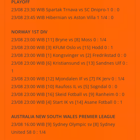
PLAYOFF
23/08 23:30 WIB Spartak Trnava vs SC Dnipro-1 0 : 0
23/08 23:45 WIB Hibernian vs Aston Villa 1 1/4 : 0
NORWAY 1ST DIV
23/08 23:00 WIB [11] Bryne vs [8] Moss 0 : 1/4
23/08 23:00 WIB [3] KFUM Oslo vs [15] Hodd 0 : 1
23/08 23:00 WIB [1] Kongsvinger vs [2] Fredrikstad 0 : 0
23/08 23:00 WIB [6] Kristiansund vs [13] Sandnes Ulf 0 :
1
23/08 23:00 WIB [12] Mjondalen IF vs [7] FK Jerv 0 : 1/4
23/08 23:00 WIB [10] Raufoss IL vs [5] Sogndal 0 : 0
23/08 23:00 WIB [16] Skeid Fotball vs [9] Ranheim 0 : 0
23/08 23:00 WIB [4] Start IK vs [14] Asane Fotball 0 : 1
AUSTRALIA NEW SOUTH WALES PREMIER LEAGUE
23/08 16:00 WIB [9] Sydney Olympic sv [8] Sydney
United 58 0 : 1/4