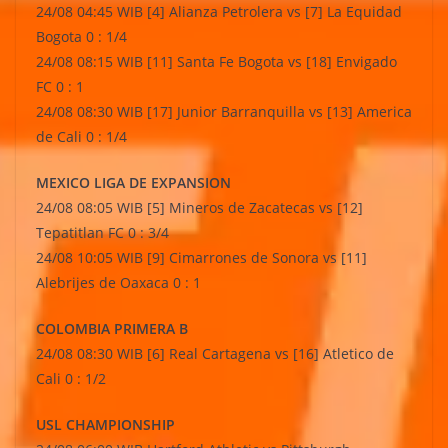
24/08 04:45 WIB [4] Alianza Petrolera vs [7] La Equidad
Bogota 0 : 1/4
24/08 08:15 WIB [11] Santa Fe Bogota vs [18] Envigado
FC 0 : 1
24/08 08:30 WIB [17] Junior Barranquilla vs [13] America
de Cali 0 : 1/4
MEXICO LIGA DE EXPANSION
24/08 08:05 WIB [5] Mineros de Zacatecas vs [12]
Tepatitlan FC 0 : 3/4
24/08 10:05 WIB [9] Cimarrones de Sonora vs [11]
Alebrijes de Oaxaca 0 : 1
COLOMBIA PRIMERA B
24/08 08:30 WIB [6] Real Cartagena vs [16] Atletico de
Cali 0 : 1/2
USL CHAMPIONSHIP