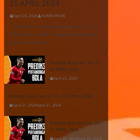
25 APRIL 2024
April 24, 2024
ADMIN PEARL
SCOREIDN – Prediksi Bola Hari Ini 24 – 25
APRIL 2024 : IOSBET sebagai Situs Bandar
Bola Online Resmi
Prediksi Bola Hari Ini 22 –
23 APRIL 2024
April 22, 2024
Prediksi Bola Hari Ini 21– 22 APRIL 2024
April 21, 2024
April 21, 2024
Prediksi Bola Hari Ini 20 –
21 APRIL 2024
April 20, 2024
April 20, 2024