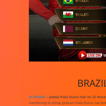
BRAZI
SCOREIDN
– Jadwal Piala Dunia Hari Ini 25 Nov
mentereng di setiap gelaran Piala Dunia, tak te