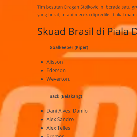
Tim besutan Dragan Stojkovic ini berada satu gr
yang berat, tetapi mereka diprediksi bakal mam
Skuad Brasil di Piala
Goalkeeper (Kiper)
Alisson
Ederson
Weverton.
Back (Belakang)
Dani Alves, Danilo
Alex Sandro
Alex Telles
Bremer