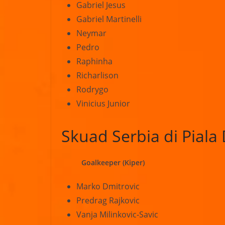
Gabriel Jesus
Gabriel Martinelli
Neymar
Pedro
Raphinha
Richarlison
Rodrygo
Vinicius Junior
Skuad Serbia di Piala
Goalkeeper (Kiper)
Marko Dmitrovic
Predrag Rajkovic
Vanja Milinkovic-Savic