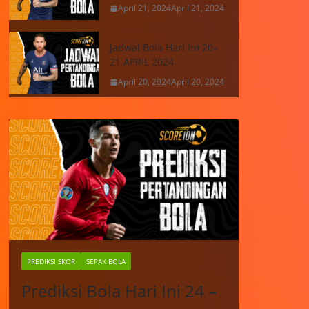
April 21, 2024
April 21, 2024
Jadwal Bola Hari Ini 20–
21 APRIL 2024
April 20, 2024
April 20, 2024
PREDIKSI SKOR
SEPAK BOLA
Prediksi Bola Hari Ini 24 –