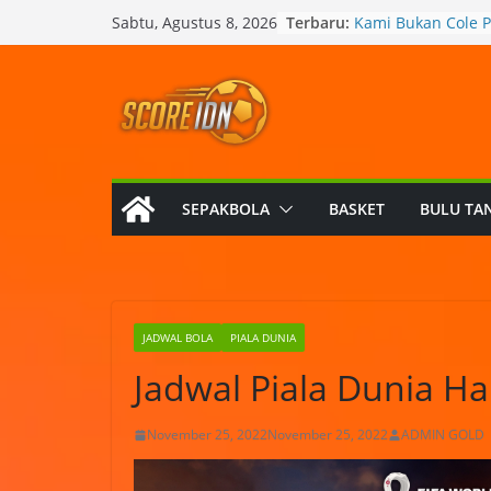
Skip
Terbaru:
Kami Bukan Cole P
Sabtu, Agustus 8, 2026
to
Mauricio Pochettin
Lawan Arsenal Tan
content
Juventus Tetap Lol
Italia 2023/2024, 
Lazio.
Chelsea Jangan Ng
Eropa, Lawan Arse
!!
SEPAKBOLA
BASKET
BULU TA
Prediksi Bola Hari 
2024
Jadwal Bola Hari I
2024
JADWAL BOLA
PIALA DUNIA
Jadwal Piala Dunia Ha
November 25, 2022
November 25, 2022
ADMIN GOLD