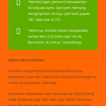
“Mereka [agen pemain] menawarkan
dia kepada kami. Dan kami memang
menginginkan dirinya. Jadi kami jawab,
‘Ok’,” kata Xavi di TV1.
“Akhirnya, mereka malah mengatakan
bahwa Man City tidak ingin dia ke
Barcelona. Itu benar,” tambahnya.
Belum Ada Konfirmasi
Kendati mengonfirmasi ketertarikan Barcelona
beberapa bulan lalu, Xavi justru tutup mulut mengenai
rumor yang beredar sekarang.
Barcelona dikabarkan siap menampung Cancelo yang
tidak diinginkan lagi oleh Man City. Sebab, Munchen
yang kini dipinjami enggan membayar mahal untuk