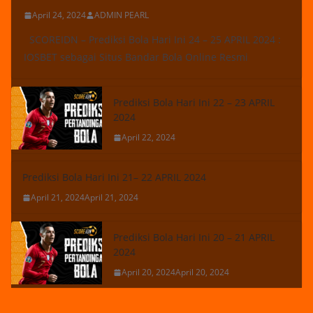
April 24, 2024
ADMIN PEARL
SCOREIDN – Prediksi Bola Hari Ini 24 – 25 APRIL 2024 :
IOSBET sebagai Situs Bandar Bola Online Resmi
Prediksi Bola Hari Ini 22 – 23 APRIL
2024
April 22, 2024
Prediksi Bola Hari Ini 21– 22 APRIL 2024
April 21, 2024
April 21, 2024
Prediksi Bola Hari Ini 20 – 21 APRIL
2024
April 20, 2024
April 20, 2024