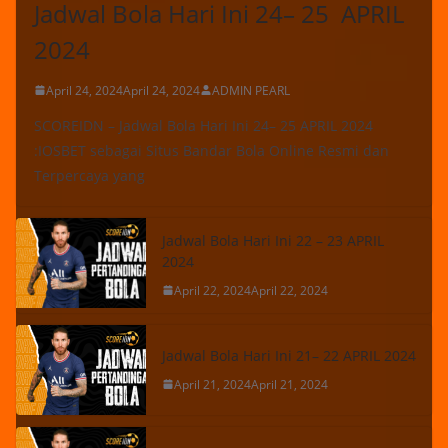
Jadwal Bola Hari Ini 24– 25 APRIL
2024
April 24, 2024
April 24, 2024
ADMIN PEARL
SCOREIDN – Jadwal Bola Hari Ini 24– 25 APRIL 2024
:IOSBET sebagai Situs Bandar Bola Online Resmi dan
Terpercaya yang
Jadwal Bola Hari Ini 22 – 23 APRIL
2024
April 22, 2024
April 22, 2024
Jadwal Bola Hari Ini 21– 22 APRIL 2024
April 21, 2024
April 21, 2024