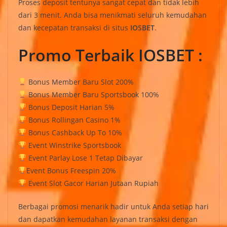
Proses deposit tentunya sangat cepat dan tidak lebih
dari 3 menit. Anda bisa menikmati seluruh kemudahan
dan kecepatan transaksi di situs
IOSBET
.
Promo Terbaik IOSBET :
Bonus Member Baru Slot 200%
Bonus Member Baru Sportsbook 100%
Bonus Deposit Harian 5%
Bonus Rollingan Casino 1%
Bonus Cashback Up To 10%
Event Winstrike Sportsbook
Event Parlay Lose 1 Tetap Dibayar
Event Bonus Freespin 20%
Event Slot Gacor Harian Jutaan Rupiah
Berbagai promosi menarik hadir untuk Anda setiap hari
dan dapatkan kemudahan layanan transaksi dengan