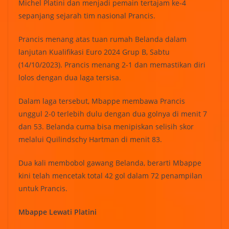
Michel Platini dan menjadi pemain tertajam ke-4
sepanjang sejarah tim nasional Prancis.
Prancis menang atas tuan rumah Belanda dalam
lanjutan Kualifikasi Euro 2024 Grup B, Sabtu
(14/10/2023). Prancis menang 2-1 dan memastikan diri
lolos dengan dua laga tersisa.
Dalam laga tersebut, Mbappe membawa Prancis
unggul 2-0 terlebih dulu dengan dua golnya di menit 7
dan 53. Belanda cuma bisa menipiskan selisih skor
melalui Quilindschy Hartman di menit 83.
Dua kali membobol gawang Belanda, berarti Mbappe
kini telah mencetak total 42 gol dalam 72 penampilan
untuk Prancis.
Mbappe Lewati Platini