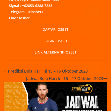
Signal : +62853-6288-7888
Telegram : @iosbets
Line : iosbet
DAFTAR IOSBET
LOGIN IOSBET
LINK ALTERNATIF IOSBET
Prediksi Bola Hari Ini 15 – 16 Oktober 2023
Jadwal Bola Hari Ini 16 – 17 Oktober 2023