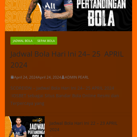
JADWAL BOLA
SEPAK BOLA
Jadwal Bola Hari Ini 24– 25 APRIL
2024
April 24, 2024
April 24, 2024
ADMIN PEARL
SCOREIDN – Jadwal Bola Hari Ini 24– 25 APRIL 2024
:IOSBET sebagai Situs Bandar Bola Online Resmi dan
Terpercaya yang
Jadwal Bola Hari Ini 22 – 23 APRIL
2024