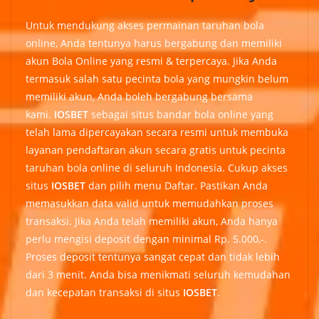
Untuk mendukung akses permainan taruhan bola
online, Anda tentunya harus bergabung dan memiliki
akun Bola Online yang resmi & terpercaya. Jika Anda
termasuk salah satu pecinta bola yang mungkin belum
memiliki akun, Anda boleh bergabung bersama
kami.
IOSBET
sebagai situs bandar bola online yang
telah lama dipercayakan secara resmi untuk membuka
layanan pendaftaran akun secara gratis untuk pecinta
taruhan bola online di seluruh Indonesia. Cukup akses
situs
IOSBET
dan pilih menu Daftar. Pastikan Anda
memasukkan data valid untuk memudahkan proses
transaksi. Jika Anda telah memiliki akun, Anda hanya
perlu mengisi deposit dengan minimal Rp. 5.000,-.
Proses deposit tentunya sangat cepat dan tidak lebih
dari 3 menit. Anda bisa menikmati seluruh kemudahan
dan kecepatan transaksi di situs
IOSBET
.