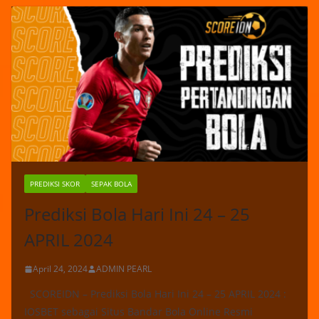
PREDIKSI SKOR
SEPAK BOLA
Prediksi Bola Hari Ini 24 – 25
APRIL 2024
April 24, 2024
ADMIN PEARL
SCOREIDN – Prediksi Bola Hari Ini 24 – 25 APRIL 2024 :
IOSBET sebagai Situs Bandar Bola Online Resmi