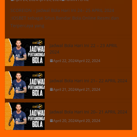
SCOREIDN – Jadwal Bola Hari Ini 24– 25 APRIL 2024
:IOSBET sebagai Situs Bandar Bola Online Resmi dan
Terpercaya yang
Jadwal Bola Hari Ini 22 – 23 APRIL
2024
April 22, 2024
April 22, 2024
Jadwal Bola Hari Ini 21– 22 APRIL 2024
April 21, 2024
April 21, 2024
Jadwal Bola Hari Ini 20– 21 APRIL 2024
April 20, 2024
April 20, 2024