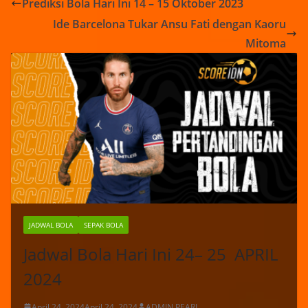
Prediksi Bola Hari Ini 14 – 15 Oktober 2023
Ide Barcelona Tukar Ansu Fati dengan Kaoru
Mitoma
JADWAL BOLA
SEPAK BOLA
Jadwal Bola Hari Ini 24– 25 APRIL
2024
April 24, 2024
April 24, 2024
ADMIN PEARL