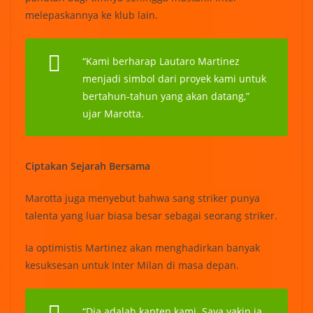
melepaskannya ke klub lain.
“Kami berharap Lautaro Martinez
menjadi simbol dari proyek kami untuk
bertahun-tahun yang akan datang,”
ujar Marotta.
Ciptakan Sejarah Bersama
Marotta juga menyebut bahwa sang striker punya
talenta yang luar biasa besar sebagai seorang striker.
Ia optimistis Martinez akan menghadirkan banyak
kesuksesan untuk Inter Milan di masa depan.
“Dia adalah kapten kami. Saya yakin ia