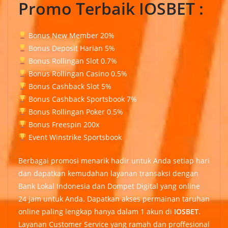
Promo Terbaik IOSBET :
Bonus New Member 20%
Bonus Deposit Harian 5%
Bonus Rollingan Slot 0.7%
Bonus Rollingan Casino 0.5%
Bonus Cashback Slot 5%
Bonus Cashback Sportsbook 7%
Bonus Rollingan Poker 0.5%
Bonus Freespin 200x
Event Winstrike Sportsbook
Berbagai promosi menarik hadir untuk Anda setiap hari
dan dapatkan kemudahan layanan transaksi dengan
Bank Lokal Indonesia dan Dompet Digital yang online
24 jam untuk Anda. Dapatkan akses permainan taruhan
online paling lengkap hanya dalam 1 akun di
IOSBET
.
Layanan Customer Service yang ramah dan proffesional