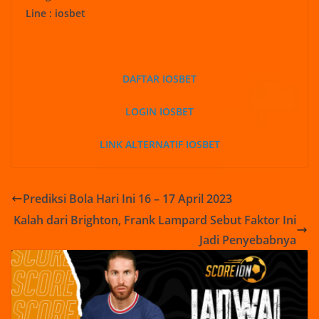
Line : iosbet
DAFTAR IOSBET
LOGIN IOSBET
LINK ALTERNATIF IOSBET
Prediksi Bola Hari Ini 16 – 17 April 2023
Kalah dari Brighton, Frank Lampard Sebut Faktor Ini
Jadi Penyebabnya