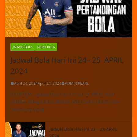
JADWAL BOLA
SEPAK BOLA
Jadwal Bola Hari Ini 24– 25 APRIL
2024
April 24, 2024
April 24, 2024
ADMIN PEARL
SCOREIDN – Jadwal Bola Hari Ini 24– 25 APRIL 2024
:IOSBET sebagai Situs Bandar Bola Online Resmi dan
Terpercaya yang
Jadwal Bola Hari Ini 22 – 23 APRIL
2024