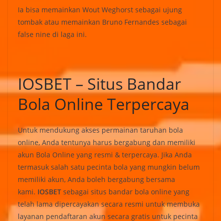
Ia bisa memainkan Wout Weghorst sebagai ujung
tombak atau memainkan Bruno Fernandes sebagai
false nine di laga ini.
IOSBET – Situs Bandar
Bola Online Terpercaya
Untuk mendukung akses permainan taruhan bola
online, Anda tentunya harus bergabung dan memiliki
akun Bola Online yang resmi & terpercaya. Jika Anda
termasuk salah satu pecinta bola yang mungkin belum
memiliki akun, Anda boleh bergabung bersama
kami.
IOSBET
sebagai situs bandar bola online yang
telah lama dipercayakan secara resmi untuk membuka
layanan pendaftaran akun secara gratis untuk pecinta