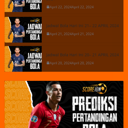
April 22, 2024
April 22, 2024
Jadwal Bola Hari Ini 21– 22 APRIL 2024
April 21, 2024
April 21, 2024
Jadwal Bola Hari Ini 20– 21 APRIL 2024
April 20, 2024
April 20, 2024