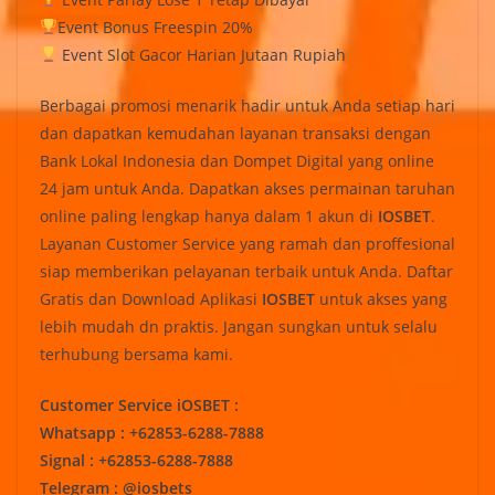
Event Bonus Freespin 20%
Event Slot Gacor Harian Jutaan Rupiah
Berbagai promosi menarik hadir untuk Anda setiap hari
dan dapatkan kemudahan layanan transaksi dengan
Bank Lokal Indonesia dan Dompet Digital yang online
24 jam untuk Anda. Dapatkan akses permainan taruhan
online paling lengkap hanya dalam 1 akun di
IOSBET
.
Layanan Customer Service yang ramah dan proffesional
siap memberikan pelayanan terbaik untuk Anda. Daftar
Gratis dan Download Aplikasi
IOSBET
untuk akses yang
lebih mudah dn praktis. Jangan sungkan untuk selalu
terhubung bersama kami.
Customer Service iOSBET :
Whatsapp : +62853-6288-7888
Signal : +62853-6288-7888
Telegram : @iosbets