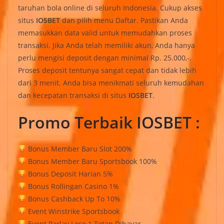
taruhan bola online di seluruh Indonesia. Cukup akses
situs
IOSBET
dan pilih menu Daftar. Pastikan Anda
memasukkan data valid untuk memudahkan proses
transaksi. Jika Anda telah memiliki akun, Anda hanya
perlu mengisi deposit dengan minimal Rp. 25.000,-.
Proses deposit tentunya sangat cepat dan tidak lebih
dari 3 menit. Anda bisa menikmati seluruh kemudahan
dan kecepatan transaksi di situs
IOSBET
.
Promo Terbaik IOSBET :
Bonus Member Baru Slot 200%
Bonus Member Baru Sportsbook 100%
Bonus Deposit Harian 5%
Bonus Rollingan Casino 1%
Bonus Cashback Up To 10%
Event Winstrike Sportsbook
Event Parlay Lose 1 Tetap Dibayar