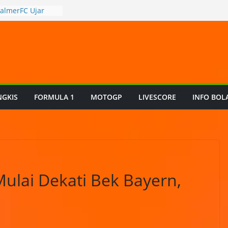
almerFC Ujar
o , Ia tak Gusar
pa Pilar Andalan
os ke Final Coppa
Waalau Kalah dari
arep Main di
nal Saja Dibantai
NGKIS
FORMULA 1
MOTOGP
LIVESCORE
INFO BOL
Ini 24 – 25 APRIL
ni 24– 25 APRIL
Mulai Dekati Bek Bayern,