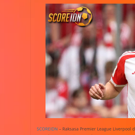
SCOREIDN
– Raksasa Premier League Liverpool 