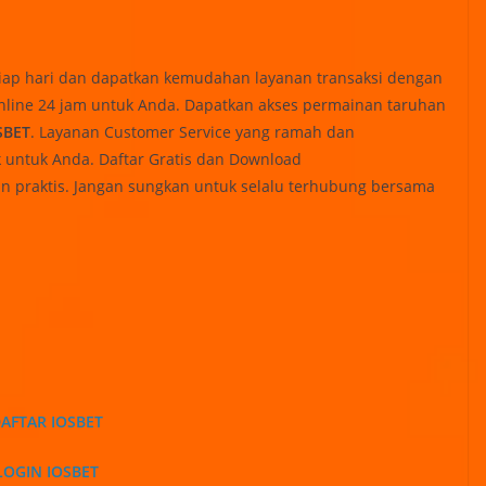
tiap hari dan dapatkan kemudahan layanan transaksi dengan
online 24 jam untuk Anda. Dapatkan akses permainan taruhan
SBET
. Layanan Customer Service yang ramah dan
k untuk Anda. Daftar Gratis dan Download
n praktis. Jangan sungkan untuk selalu terhubung bersama
AFTAR IOSBET
LOGIN IOSBET