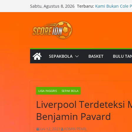
Skip
Terbaru:
Kami Bukan Cole P
Sabtu, Agustus 8, 2026
to
Mauricio Pochettin
Lawan Arsenal Tan
content
Juventus Tetap Lol
Italia 2023/2024, 
Lazio.
Chelsea Jangan Ng
Eropa, Lawan Arse
!!
SEPAKBOLA
BASKET
BULU TA
Prediksi Bola Hari 
2024
Jadwal Bola Hari I
2024
LIGA INGGRIS
SEPAK BOLA
Liverpool Terdeteksi 
Benjamin Pavard
Juni 12, 2023
ADMIN PEARL