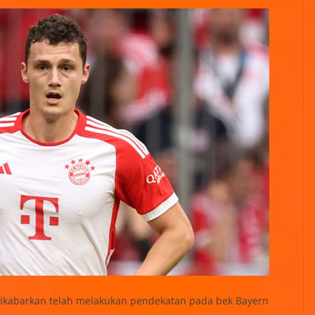
dikabarkan telah melakukan pendekatan pada bek Bayern