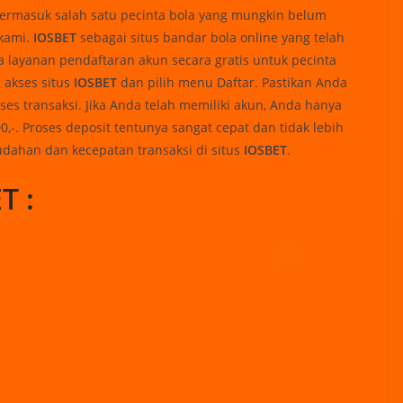
 termasuk salah satu pecinta bola yang mungkin belum
kami.
IOSBET
sebagai situs bandar bola online yang telah
layanan pendaftaran akun secara gratis untuk pecinta
 akses situs
IOSBET
dan pilih menu Daftar. Pastikan Anda
 transaksi. Jika Anda telah memiliki akun, Anda hanya
,-. Proses deposit tentunya sangat cepat dan tidak lebih
udahan dan kecepatan transaksi di situs
IOSBET
.
T :