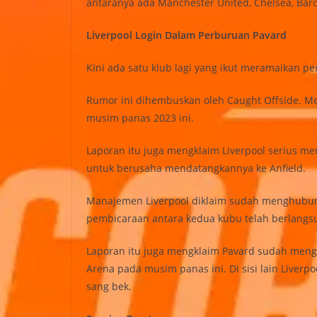
antaranya ada Manchester United, Chelsea, Barce
Liverpool Login Dalam Perburuan Pavard
Kini ada satu klub lagi yang ikut meramaikan p
Rumor ini dihembuskan oleh Caught Offside. M
musim panas 2023 ini.
Laporan itu juga mengklaim Liverpool serius m
untuk berusaha mendatangkannya ke Anfield.
Manajemen Liverpool diklaim sudah menghubun
pembicaraan antara kedua kubu telah berlangs
Laporan itu juga mengklaim Pavard sudah mengi
Arena pada musim panas ini. Di sisi lain Live
sang bek.