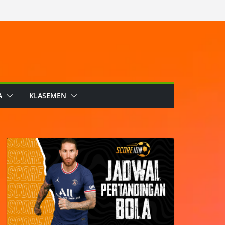
A
KLASEMEN