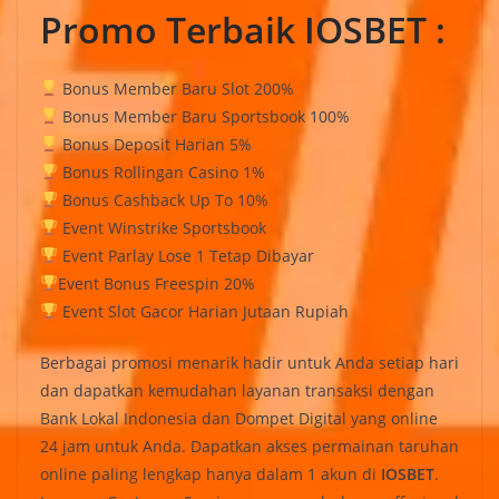
Promo Terbaik IOSBET :
Bonus Member Baru Slot 200%
Bonus Member Baru Sportsbook 100%
Bonus Deposit Harian 5%
Bonus Rollingan Casino 1%
Bonus Cashback Up To 10%
Event Winstrike Sportsbook
Event Parlay Lose 1 Tetap Dibayar
Event Bonus Freespin 20%
Event Slot Gacor Harian Jutaan Rupiah
Berbagai promosi menarik hadir untuk Anda setiap hari
dan dapatkan kemudahan layanan transaksi dengan
Bank Lokal Indonesia dan Dompet Digital yang online
24 jam untuk Anda. Dapatkan akses permainan taruhan
online paling lengkap hanya dalam 1 akun di
IOSBET
.