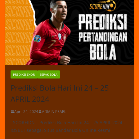
PREDIKSI SKOR
SEPAK BOLA
Prediksi Bola Hari Ini 24 – 25
APRIL 2024
April 24, 2024
ADMIN PEARL
SCOREIDN – Prediksi Bola Hari Ini 24 – 25 APRIL 2024 :
IOSBET sebagai Situs Bandar Bola Online Resmi