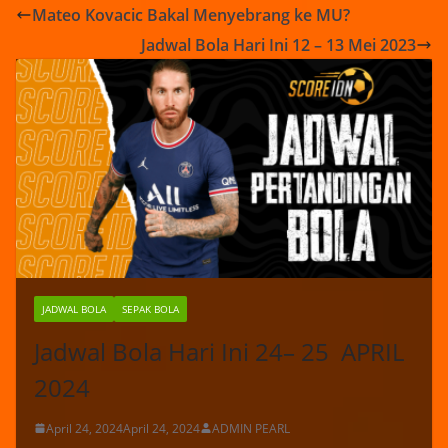
Mateo Kovacic Bakal Menyebrang ke MU?
Jadwal Bola Hari Ini 12 – 13 Mei 2023
JADWAL BOLA
SEPAK BOLA
Jadwal Bola Hari Ini 24– 25 APRIL
2024
April 24, 2024
April 24, 2024
ADMIN PEARL