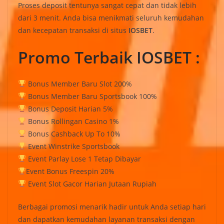
Proses deposit tentunya sangat cepat dan tidak lebih
dari 3 menit. Anda bisa menikmati seluruh kemudahan
dan kecepatan transaksi di situs
IOSBET
.
Promo Terbaik IOSBET :
Bonus Member Baru Slot 200%
Bonus Member Baru Sportsbook 100%
Bonus Deposit Harian 5%
Bonus Rollingan Casino 1%
Bonus Cashback Up To 10%
Event Winstrike Sportsbook
Event Parlay Lose 1 Tetap Dibayar
Event Bonus Freespin 20%
Event Slot Gacor Harian Jutaan Rupiah
Berbagai promosi menarik hadir untuk Anda setiap hari
dan dapatkan kemudahan layanan transaksi dengan