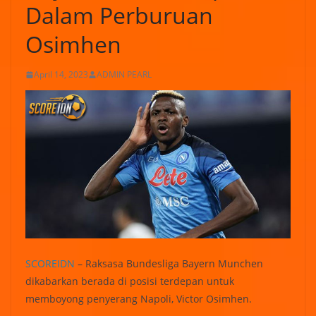
Dalam Perburuan
Osimhen
April 14, 2023
ADMIN PEARL
SCOREIDN
– Raksasa Bundesliga Bayern Munchen
dikabarkan berada di posisi terdepan untuk
memboyong penyerang Napoli, Victor Osimhen.