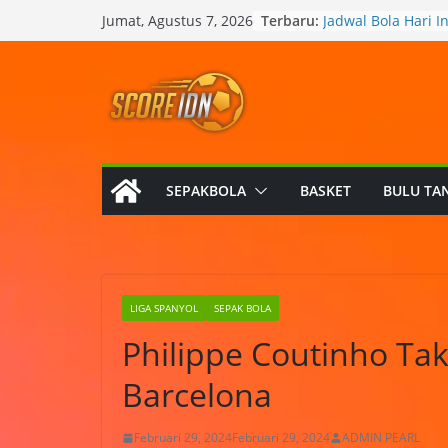
Skip
Terbaru:
Jadwal Bola Hari I
Jumat, Agustus 7, 2026
to
2024
Kami Bukan Cole P
content
Mauricio Pochettin
Lawan Arsenal Tan
Juventus Tetap Lol
Italia 2023/2024, 
Lazio.
Chelsea Jangan Ng
SEPAKBOLA
BASKET
BULU TA
Eropa, Lawan Arse
!!
Prediksi Bola Hari 
2024
LIGA SPANYOL
SEPAK BOLA
Philippe Coutinho T
Barcelona
Februari 29, 2024
Februari 29, 2024
ADMIN PEARL