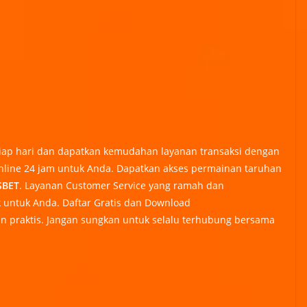
tiap hari dan dapatkan kemudahan layanan transaksi dengan
online 24 jam untuk Anda. Dapatkan akses permainan taruhan
SBET
. Layanan Customer Service yang ramah dan
k untuk Anda. Daftar Gratis dan Download
n praktis. Jangan sungkan untuk selalu terhubung bersama