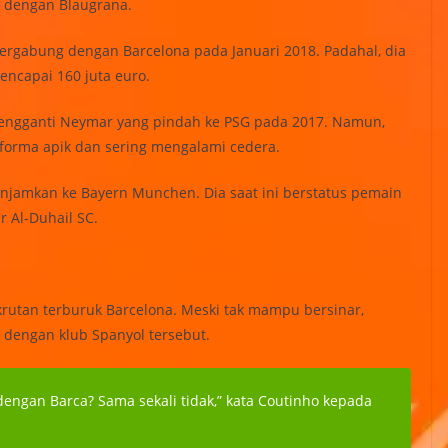
g dengan Blaugrana.
ergabung dengan Barcelona pada Januari 2018. Padahal, dia
mencapai 160 juta euro.
pengganti Neymar yang pindah ke PSG pada 2017. Namun,
rforma apik dan sering mengalami cedera.
injamkan ke Bayern Munchen. Dia saat ini berstatus pemain
r Al-Duhail SC.
krutan terburuk Barcelona. Meski tak mampu bersinar,
 dengan klub Spanyol tersebut.
ngan Barca? Sama sekali tidak,” kata Coutinho kepada