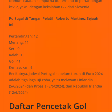
Namun, catatan sempurna itu terhenti di pertandingan
ke-12, yakni dengan kekalahan 0-2 dari Slovenia.
Portugal di Tangan Pelatih Roberto Martinez Sejauh
Ini
Pertandingan: 12
Menang: 11
Seri: 0
Kalah: 1
Gol: 41
Kemasukan: 6.
Berikutnya, jadwal Portugal sebelum turun di Euro 2024
adalah tiga laga uji coba, yaitu melawan Finlandia
(5/6/2024) dan Kroasia (8/6/2024), dan Republik Irlandia
(12/6/2024).
Daftar Pencetak Gol