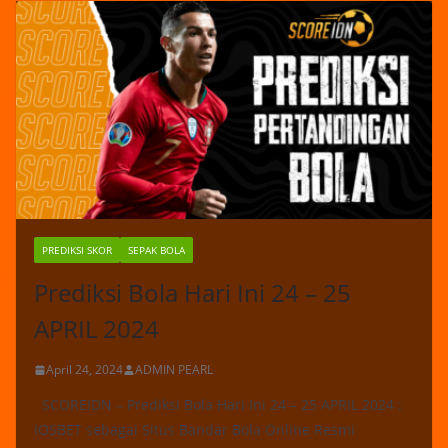
PREDIKSI SKOR
SEPAK BOLA
Prediksi Bola Hari Ini 24 – 25
APRIL 2024
April 24, 2024
ADMIN PEARL
SCOREIDN – Prediksi Bola Hari Ini 24 – 25 APRIL 2024 :
IOSBET sebagai Situs Bandar Bola Online Resmi