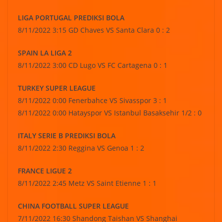
LIGA PORTUGAL PREDIKSI BOLA
8/11/2022 3:15 GD Chaves VS Santa Clara 0 : 2
SPAIN LA LIGA 2
8/11/2022 3:00 CD Lugo VS FC Cartagena 0 : 1
TURKEY SUPER LEAGUE
8/11/2022 0:00 Fenerbahce VS Sivasspor 3 : 1
8/11/2022 0:00 Hatayspor VS Istanbul Basaksehir 1/2 : 0
ITALY SERIE B PREDIKSI BOLA
8/11/2022 2:30 Reggina VS Genoa 1 : 2
FRANCE LIGUE 2
8/11/2022 2:45 Metz VS Saint Etienne 1 : 1
CHINA FOOTBALL SUPER LEAGUE
7/11/2022 16:30 Shandong Taishan VS Shanghai