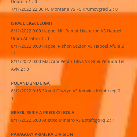
Dobrich 1 : 0
7/11/2022 22:30 FC Montana VS FC Krumovgrad 2 : 0
ISRAEL LIGA LEUMIT
8/11/2022 0:00 Hapoel Nir Ramat Hasharon VS Hapoel
Umm Al Fahm 1 : 1
8/11/2022 0:00 Hapoel Rishon LeZion VS Hapoel Afula 2
: 1
8/11/2022 0:00 Maccabi Petah Tikva VS Bnei Yehuda Tel
Aviv 2 : 0
POLAND 2ND LIGA
8/11/2022 0:15 Stomil Olsztyn VS Kotwica Kolobrzeg 0 :
1
BRAZIL SERIE A PREDIKSI BOLA
8/11/2022 6:00 Atletico Mineiro VS Botafogo RJ 2 : 1
PARAGUAY PRIMERA DIVISION