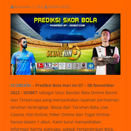
November 7, 2022
ADMIN GOLD
SCOREIDN
– Prediksi Bola Hari Ini 07 – 08 November
2022 : IOSBET
sebagai Situs Bandar Bola Online Resmi
dan Terpercaya yang menyediakan layanan permainan
taruhan terlengkap. Mulai dari Taruhan Bola, Live
Casino, Slot Online, Poker Online dan Togel Online
hanya dalam 1 akun. Kami turut menyediakan
Informasi berita olahraga, Jadwal Pertandingan Bola,