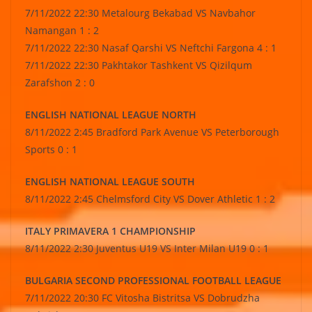
7/11/2022 22:30 Metalourg Bekabad VS Navbahor
Namangan 1 : 2
7/11/2022 22:30 Nasaf Qarshi VS Neftchi Fargona 4 : 1
7/11/2022 22:30 Pakhtakor Tashkent VS Qizilqum
Zarafshon 2 : 0
ENGLISH NATIONAL LEAGUE NORTH
8/11/2022 2:45 Bradford Park Avenue VS Peterborough
Sports 0 : 1
ENGLISH NATIONAL LEAGUE SOUTH
8/11/2022 2:45 Chelmsford City VS Dover Athletic 1 : 2
ITALY PRIMAVERA 1 CHAMPIONSHIP
8/11/2022 2:30 Juventus U19 VS Inter Milan U19 0 : 1
BULGARIA SECOND PROFESSIONAL FOOTBALL LEAGUE
7/11/2022 20:30 FC Vitosha Bistritsa VS Dobrudzha