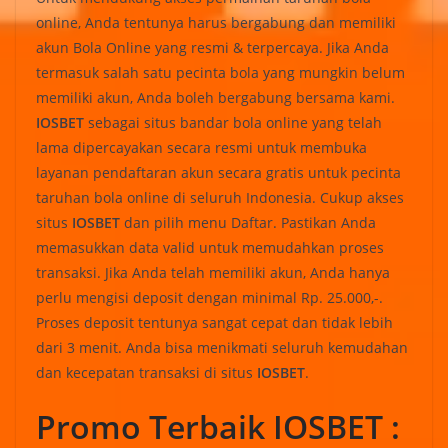
online, Anda tentunya harus bergabung dan memiliki
akun Bola Online yang resmi & terpercaya. Jika Anda
termasuk salah satu pecinta bola yang mungkin belum
memiliki akun, Anda boleh bergabung bersama kami.
IOSBET
sebagai situs bandar bola online yang telah
lama dipercayakan secara resmi untuk membuka
layanan pendaftaran akun secara gratis untuk pecinta
taruhan bola online di seluruh Indonesia. Cukup akses
situs
IOSBET
dan pilih menu Daftar. Pastikan Anda
memasukkan data valid untuk memudahkan proses
transaksi. Jika Anda telah memiliki akun, Anda hanya
perlu mengisi deposit dengan minimal Rp. 25.000,-.
Proses deposit tentunya sangat cepat dan tidak lebih
dari 3 menit. Anda bisa menikmati seluruh kemudahan
dan kecepatan transaksi di situs
IOSBET
.
Promo Terbaik IOSBET :