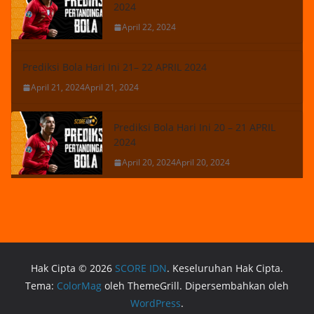
2024
April 22, 2024
Prediksi Bola Hari Ini 21– 22 APRIL 2024
April 21, 2024
April 21, 2024
Prediksi Bola Hari Ini 20 – 21 APRIL
2024
April 20, 2024
April 20, 2024
Hak Cipta © 2026
SCORE IDN
. Keseluruhan Hak Cipta.
Tema:
ColorMag
oleh ThemeGrill. Dipersembahkan oleh
WordPress
.