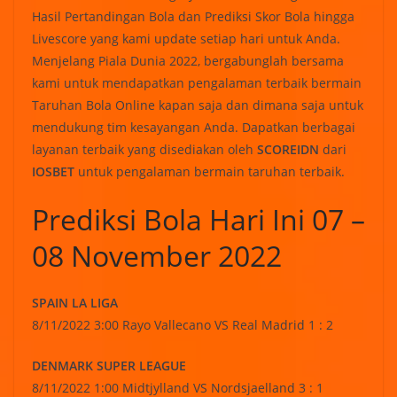
Hasil Pertandingan Bola dan Prediksi Skor Bola hingga
Livescore yang kami update setiap hari untuk Anda.
Menjelang Piala Dunia 2022, bergabunglah bersama
kami untuk mendapatkan pengalaman terbaik bermain
Taruhan Bola Online kapan saja dan dimana saja untuk
mendukung tim kesayangan Anda. Dapatkan berbagai
layanan terbaik yang disediakan oleh
SCOREIDN
dari
IOSBET
untuk pengalaman bermain taruhan terbaik.
Prediksi Bola Hari Ini 07 –
08 November 2022
SPAIN LA LIGA
8/11/2022 3:00 Rayo Vallecano VS Real Madrid 1 : 2
DENMARK SUPER LEAGUE
8/11/2022 1:00 Midtjylland VS Nordsjaelland 3 : 1