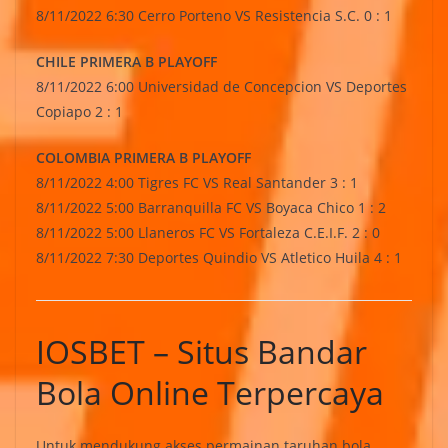
8/11/2022 6:30 Cerro Porteno VS Resistencia S.C. 0 : 1
CHILE PRIMERA B PLAYOFF
8/11/2022 6:00 Universidad de Concepcion VS Deportes
Copiapo 2 : 1
COLOMBIA PRIMERA B PLAYOFF
8/11/2022 4:00 Tigres FC VS Real Santander 3 : 1
8/11/2022 5:00 Barranquilla FC VS Boyaca Chico 1 : 2
8/11/2022 5:00 Llaneros FC VS Fortaleza C.E.I.F. 2 : 0
8/11/2022 7:30 Deportes Quindio VS Atletico Huila 4 : 1
IOSBET – Situs Bandar
Bola Online Terpercaya
Untuk mendukung akses permainan taruhan bola