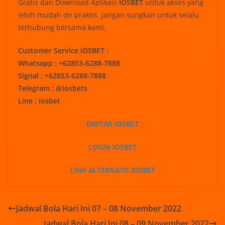
Gratis dan Download Aplikasi
IOSBET
untuk akses yang
lebih mudah dn praktis. Jangan sungkan untuk selalu
terhubung bersama kami.
Customer Service iOSBET :
Whatsapp : +62853-6288-7888
Signal : +62853-6288-7888
Telegram : @iosbets
Line : iosbet
DAFTAR IOSBET
LOGIN IOSBET
LINK ALTERNATIF IOSBET
Jadwal Bola Hari Ini 07 – 08 November 2022
Jadwal Bola Hari Ini 08 – 09 November 2022