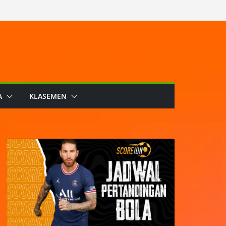
A
KLASEMEN