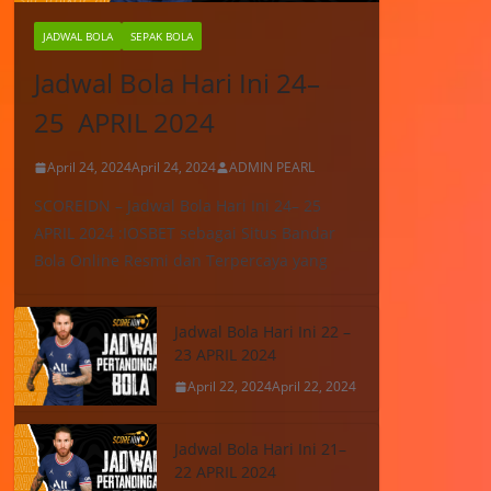
JADWAL BOLA
SEPAK BOLA
Jadwal Bola Hari Ini 24–
25 APRIL 2024
April 24, 2024
April 24, 2024
ADMIN PEARL
SCOREIDN – Jadwal Bola Hari Ini 24– 25
APRIL 2024 :IOSBET sebagai Situs Bandar
Bola Online Resmi dan Terpercaya yang
Jadwal Bola Hari Ini 22 –
23 APRIL 2024
April 22, 2024
April 22, 2024
Jadwal Bola Hari Ini 21–
22 APRIL 2024