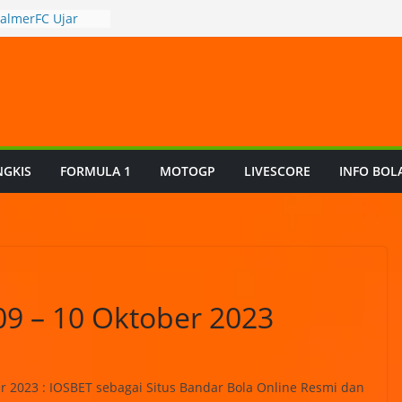
almerFC Ujar
o , Ia tak Gusar
pa Pilar Andalan
os ke Final Coppa
Waalau Kalah dari
arep Main di
nal Saja Dibantai
NGKIS
FORMULA 1
MOTOGP
LIVESCORE
INFO BOL
Ini 24 – 25 APRIL
ni 24– 25 APRIL
 09 – 10 Oktober 2023
ber 2023 : IOSBET sebagai Situs Bandar Bola Online Resmi dan