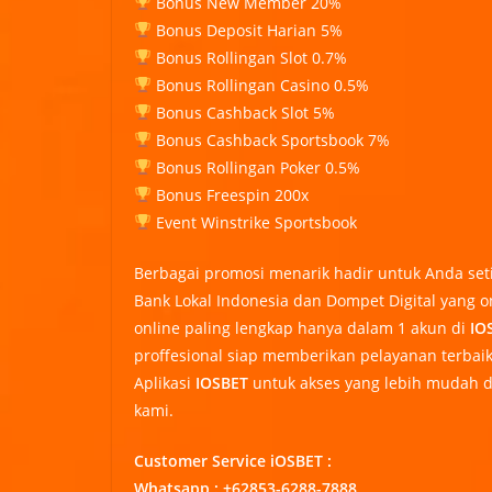
Bonus New Member 20%
Bonus Deposit Harian 5%
Bonus Rollingan Slot 0.7%
Bonus Rollingan Casino 0.5%
Bonus Cashback Slot 5%
Bonus Cashback Sportsbook 7%
Bonus Rollingan Poker 0.5%
Bonus Freespin 200x
Event Winstrike Sportsbook
Berbagai promosi menarik hadir untuk Anda se
Bank Lokal Indonesia dan Dompet Digital yang 
online paling lengkap hanya dalam 1 akun di
IO
proffesional siap memberikan pelayanan terbai
Aplikasi
IOSBET
untuk akses yang lebih mudah d
kami.
Customer Service iOSBET :
Whatsapp : +62853-6288-7888