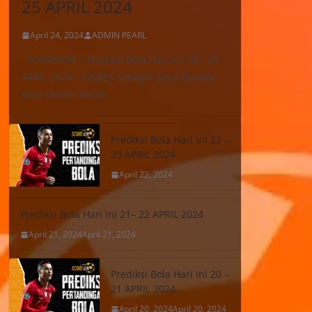
25 APRIL 2024
April 24, 2024
ADMIN PEARL
SCOREIDN – Prediksi Bola Hari Ini 24 – 25
APRIL 2024 : IOSBET sebagai Situs Bandar
Bola Online Resmi
Prediksi Bola Hari Ini 22 –
23 APRIL 2024
April 22, 2024
Prediksi Bola Hari Ini 21– 22 APRIL 2024
April 21, 2024
April 21, 2024
Prediksi Bola Hari Ini 20 –
21 APRIL 2024
April 20, 2024
April 20, 2024