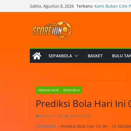
Skip
Terbaru:
Kami Bukan Cole P
Sabtu, Agustus 8, 2026
to
Mauricio Pochettin
Lawan Arsenal Tan
content
Juventus Tetap Lol
Italia 2023/2024, 
Lazio.
Chelsea Jangan Ng
Eropa, Lawan Arse
!!
SEPAKBOLA
BASKET
BULU TA
Prediksi Bola Hari 
2024
Jadwal Bola Hari I
2024
PREDIKSI SKOR
SEPAK BOLA
Prediksi Bola Hari Ini
Oktober 9, 2023
ADMIN PEARL
SCOREIDN
– Prediksi Bola Hari Ini 09 – 10 Okto