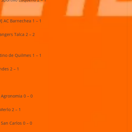
9] AC Barnechea 1 – 1
angers Talca 2 – 2
tino de Quilmes 1 – 1
ndes 2 – 1
 Agronomia 0 – 0
Merlo 2 – 1
 San Carlos 0 – 0