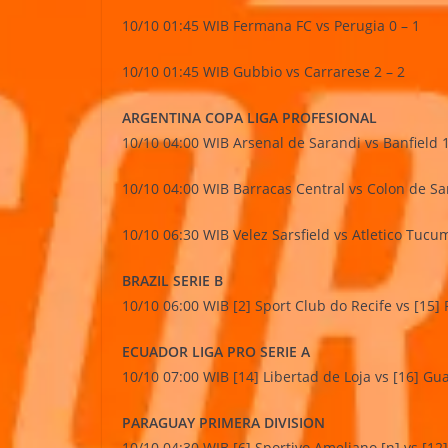
10/10 01:45 WIB Fermana FC vs Perugia 0 – 1
10/10 01:45 WIB Gubbio vs Carrarese 2 – 2
ARGENTINA COPA LIGA PROFESIONAL
10/10 04:00 WIB Arsenal de Sarandi vs Banfield 1
10/10 04:00 WIB Barracas Central vs Colon de San
10/10 06:30 WIB Velez Sarsfield vs Atletico Tucu
BRAZIL SERIE B
10/10 06:00 WIB [2] Sport Club do Recife vs [15] 
ECUADOR LIGA PRO SERIE A
10/10 07:00 WIB [14] Libertad de Loja vs [16] Gua
PARAGUAY PRIMERA DIVISION
10/10 04:30 WIB [6] Sportivo Ameliano [n] vs [12