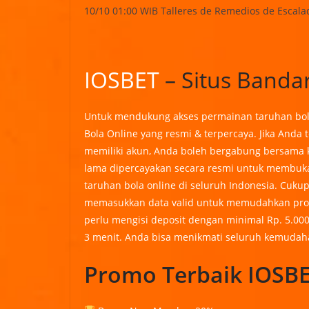
10/10 01:00 WIB Talleres de Remedios de Escala
IOSBET
– Situs Banda
Untuk mendukung akses permainan taruhan bola
Bola Online yang resmi & terpercaya. Jika Anda
memiliki akun, Anda boleh bergabung bersama 
lama dipercayakan secara resmi untuk membuka 
taruhan bola online di seluruh Indonesia. Cukup
memasukkan data valid untuk memudahkan proses
perlu mengisi deposit dengan minimal Rp. 5.000,
3 menit. Anda bisa menikmati seluruh kemudaha
Promo Terbaik IOSBE