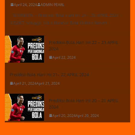
April 24, 2024
ADMIN PEARL
SCOREIDN – Prediksi Bola Hari Ini 24 – 25 APRIL 2024 :
IOSBET sebagai Situs Bandar Bola Online Resmi
Prediksi Bola Hari Ini 22 – 23 APRIL
2024
April 22, 2024
Prediksi Bola Hari Ini 21– 22 APRIL 2024
April 21, 2024
April 21, 2024
Prediksi Bola Hari Ini 20 – 21 APRIL
2024
April 20, 2024
April 20, 2024