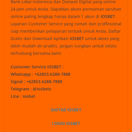
Bank Lokal Indonesia dan Dompet Digital yang online
24 jam untuk Anda. Dapatkan akses permainan taruhan
online paling lengkap hanya dalam 1 akun di
IOSBET
.
Layanan Customer Service yang ramah dan proffesional
siap memberikan pelayanan terbaik untuk Anda. Daftar
Gratis dan Download Aplikasi
IOSBET
untuk akses yang
lebih mudah dn praktis. Jangan sungkan untuk selalu
terhubung bersama kami.
Customer Service iOSBET :
Whatsapp : +62853-6288-7888
Signal : +62853-6288-7888
Telegram : @iosbets
Line : iosbet
DAFTAR IOSBET
LOGIN IOSBET