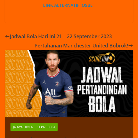
LINK ALTERNATIF IOSBET
Jadwal Bola Hari Ini 21 – 22 September 2023
Pertahanan Manchester United Bobrok!
JADWAL BOLA
SEPAK BOLA