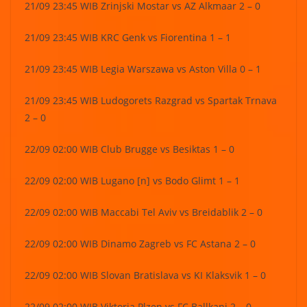
21/09 23:45 WIB Zrinjski Mostar vs AZ Alkmaar 2 – 0
21/09 23:45 WIB KRC Genk vs Fiorentina 1 – 1
21/09 23:45 WIB Legia Warszawa vs Aston Villa 0 – 1
21/09 23:45 WIB Ludogorets Razgrad vs Spartak Trnava
2 – 0
22/09 02:00 WIB Club Brugge vs Besiktas 1 – 0
22/09 02:00 WIB Lugano [n] vs Bodo Glimt 1 – 1
22/09 02:00 WIB Maccabi Tel Aviv vs Breidablik 2 – 0
22/09 02:00 WIB Dinamo Zagreb vs FC Astana 2 – 0
22/09 02:00 WIB Slovan Bratislava vs KI Klaksvik 1 – 0
22/09 02:00 WIB Viktoria Plzen vs FC Ballkani 2 – 0