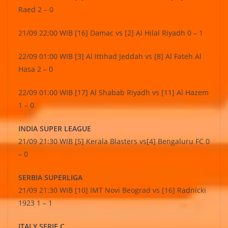
Raed 2 – 0
21/09 22:00 WIB [16] Damac vs [2] Al Hilal Riyadh 0 – 1
22/09 01:00 WIB [3] Al Ittihad Jeddah vs [8] Al Fateh Al
Hasa 2 – 0
22/09 01:00 WIB [17] Al Shabab Riyadh vs [11] Al Hazem
1 – 0
INDIA SUPER LEAGUE
21/09 21:30 WIB [5] Kerala Blasters vs[4] Bengaluru FC 0
– 0
SERBIA SUPERLIGA
21/09 21:30 WIB [10] IMT Novi Beograd vs [16] Radnicki
1923 1 – 1
ITALY SERIE C