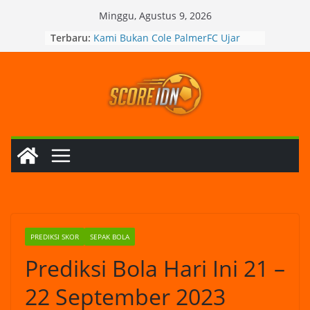
Skip
Minggu, Agustus 9, 2026
to
Terbaru:
Kami Bukan Cole PalmerFC Ujar
content
Mauricio Pochettino , Ia tak Gusar
Lawan Arsenal Tanpa Pilar Andalan
Juventus Tetap Lolos ke Final Coppa
Italia 2023/2024, Waalau Kalah dari
Lazio.
Chelsea Jangan Ngarep Main di
Eropa, Lawan Arsenal Saja Dibantai
!!
Prediksi Bola Hari Ini 24 – 25 APRIL
2024
Jadwal Bola Hari Ini 24– 25 APRIL
2024
PREDIKSI SKOR
SEPAK BOLA
Prediksi Bola Hari Ini 21 –
22 September 2023