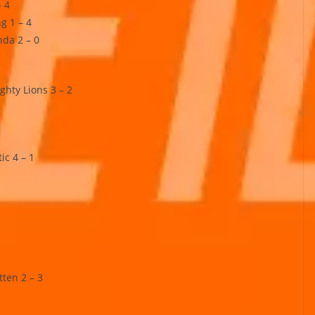
 4
g 1 – 4
da 2 – 0
hty Lions 3 – 2
ic 4 – 1
tten 2 – 3