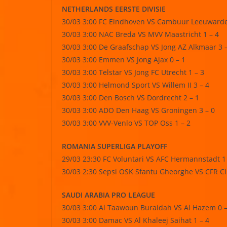
NETHERLANDS EERSTE DIVISIE
30/03 3:00 FC Eindhoven VS Cambuur Leeuwarde
30/03 3:00 NAC Breda VS MVV Maastricht 1 – 4
30/03 3:00 De Graafschap VS Jong AZ Alkmaar 3 
30/03 3:00 Emmen VS Jong Ajax 0 – 1
30/03 3:00 Telstar VS Jong FC Utrecht 1 – 3
30/03 3:00 Helmond Sport VS Willem II 3 – 4
30/03 3:00 Den Bosch VS Dordrecht 2 – 1
30/03 3:00 ADO Den Haag VS Groningen 3 – 0
30/03 3:00 VVV-Venlo VS TOP Oss 1 – 2
ROMANIA SUPERLIGA PLAYOFF
29/03 23:30 FC Voluntari VS AFC Hermannstadt 1
30/03 2:30 Sepsi OSK Sfantu Gheorghe VS CFR Clu
SAUDI ARABIA PRO LEAGUE
30/03 3:00 Al Taawoun Buraidah VS Al Hazem 0 –
30/03 3:00 Damac VS Al Khaleej Saihat 1 – 4