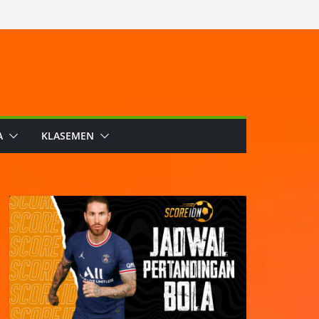
A
KLASEMEN