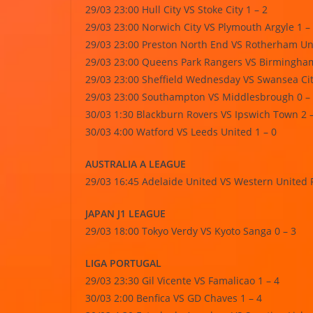
29/03 23:00 Hull City VS Stoke City 1 – 2
29/03 23:00 Norwich City VS Plymouth Argyle 1 –
29/03 23:00 Preston North End VS Rotherham Uni
29/03 23:00 Queens Park Rangers VS Birmingham 
29/03 23:00 Sheffield Wednesday VS Swansea Cit
29/03 23:00 Southampton VS Middlesbrough 0 –
30/03 1:30 Blackburn Rovers VS Ipswich Town 2 
30/03 4:00 Watford VS Leeds United 1 – 0
AUSTRALIA A LEAGUE
29/03 16:45 Adelaide United VS Western United F
JAPAN J1 LEAGUE
29/03 18:00 Tokyo Verdy VS Kyoto Sanga 0 – 3
LIGA PORTUGAL
29/03 23:30 Gil Vicente VS Famalicao 1 – 4
30/03 2:00 Benfica VS GD Chaves 1 – 4