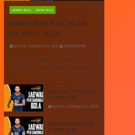
JADWAL BOLA
SEPAK BOLA
Jadwal Bola Hari Ini 24–
25 APRIL 2024
April 24, 2024
April 24, 2024
ADMIN PEARL
SCOREIDN – Jadwal Bola Hari Ini 24– 25
APRIL 2024 :IOSBET sebagai Situs Bandar
Bola Online Resmi dan Terpercaya yang
Jadwal Bola Hari Ini 22 –
23 APRIL 2024
April 22, 2024
April 22, 2024
Jadwal Bola Hari Ini 21–
22 APRIL 2024