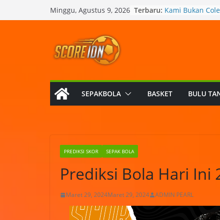
Skip
Terbaru:
Kami Bukan Cole
Minggu, Agustus 9, 2026
to
Mauricio Pochetti
Lawan Arsenal T
content
Juventus Tetap L
Italia 2023/2024
Lazio.
Chelsea Jangan 
Eropa, Lawan Ars
!!
SEPAKBOLA
BASKET
BULU TA
Prediksi Bola Har
2024
Jadwal Bola Hari
2024
PREDIKSI SKOR
SEPAK BOLA
Prediksi Bola Hari Ini
Maret 29, 2024
Maret 29, 2024
ADMIN PEARL