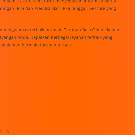
ya dalam 1 akun. Kami turut menyediakan Informasi berita
ndingan Bola dan Prediksi Skor Bola hingga Livescore yang
 pengalaman terbaik bermain Taruhan Bola Online kapan
ayangan Anda. Dapatkan berbagai layanan terbaik yang
engalaman bermain taruhan terbaik.
2 – 0