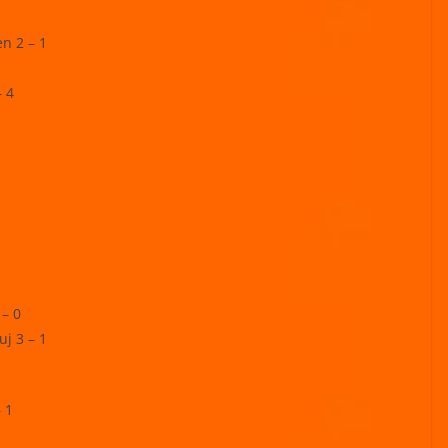
n 2 – 1
– 4
 – 0
j 3 – 1
 1