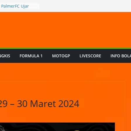
 PalmerFC Ujar
no , Ia tak Gusar
anpa Pilar Andalan
olos ke Final Coppa
, Waalau Kalah dari
Ngarep Main di
enal Saja Dibantai
NGKIS
FORMULA 1
MOTOGP
LIVESCORE
INFO BOL
i Ini 24 – 25 APRIL
 Ini 24– 25 APRIL
 29 – 30 Maret 2024