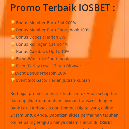
Promo Terbaik IOSBET :
Bonus Member Baru Slot 200%
Bonus Member Baru Sportsbook 100%
Bonus Deposit Harian 5%
Bonus Rollingan Casino 1%
Bonus Cashback Up To 10%
Event Winstrike Sportsbook
Event Parlay Lose 1 Tetap Dibayar
Event Bonus Freespin 20%
Event Slot Gacor Harian Jutaan Rupiah
Berbagai promosi menarik hadir untuk Anda setiap hari
dan dapatkan kemudahan layanan transaksi dengan
Bank Lokal Indonesia dan Dompet Digital yang online
24 jam untuk Anda. Dapatkan akses permainan taruhan
online paling lengkap hanya dalam 1 akun di
IOSBET
.