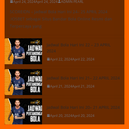
April 24, 2024
April 24, 2024
ADMIN PEARL
SCOREIDN – Jadwal Bola Hari Ini 24– 25 APRIL 2024
:IOSBET sebagai Situs Bandar Bola Online Resmi dan
Terpercaya yang
Jadwal Bola Hari Ini 22 – 23 APRIL
2024
April 22, 2024
April 22, 2024
Jadwal Bola Hari Ini 21– 22 APRIL 2024
April 21, 2024
April 21, 2024
Jadwal Bola Hari Ini 20– 21 APRIL 2024
April 20, 2024
April 20, 2024