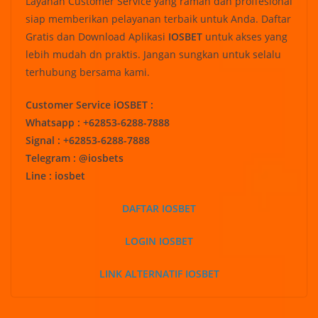
Layanan Customer Service yang ramah dan proffesional
siap memberikan pelayanan terbaik untuk Anda. Daftar
Gratis dan Download Aplikasi
IOSBET
untuk akses yang
lebih mudah dn praktis. Jangan sungkan untuk selalu
terhubung bersama kami.
Customer Service iOSBET :
Whatsapp : +62853-6288-7888
Signal : +62853-6288-7888
Telegram : @iosbets
Line : iosbet
DAFTAR IOSBET
LOGIN IOSBET
LINK ALTERNATIF IOSBET