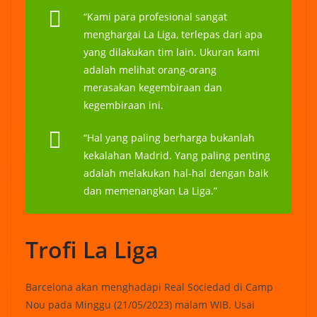
“Kami para profesional sangat
menghargai La Liga, terlepas dari apa
yang dilakukan tim lain. Ukuran kami
adalah melihat orang-orang
merasakan kegembiraan dan
kegembiraan ini.
“Hal yang paling berharga bukanlah
kekalahan Madrid. Yang paling penting
adalah melakukan hal-hal dengan baik
dan memenangkan La Liga.”
Trofi La Liga
Barcelona akan menghadapi Real Sociedad di Camp
Nou pada Minggu (21/05/2023) malam WIB. Usai