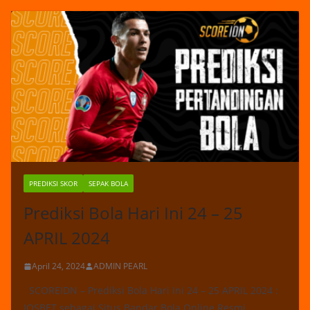
PREDIKSI SKOR
SEPAK BOLA
Prediksi Bola Hari Ini 24 – 25
APRIL 2024
April 24, 2024
ADMIN PEARL
SCOREIDN – Prediksi Bola Hari Ini 24 – 25 APRIL 2024 :
IOSBET sebagai Situs Bandar Bola Online Resmi