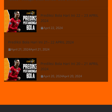
Prediksi Bola Hari Ini 22 – 23 APRIL
2024
April 22, 2024
Prediksi Bola Hari Ini 21– 22 APRIL 2024
April 21, 2024
April 21, 2024
Prediksi Bola Hari Ini 20 – 21 APRIL
2024
April 20, 2024
April 20, 2024