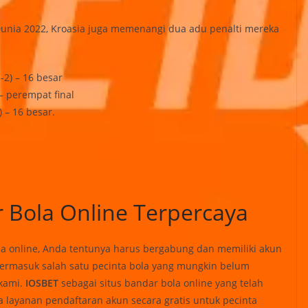
Dunia 2022, Kroasia juga memenangi dua adu penalti mereka
-2) – 16 besar
 – perempat final
) – 16 besar.
r Bola Online Terpercaya
 online, Anda tentunya harus bergabung dan memiliki akun
 termasuk salah satu pecinta bola yang mungkin belum
kami.
IOSBET
sebagai situs bandar bola online yang telah
layanan pendaftaran akun secara gratis untuk pecinta