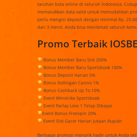
taruhan bola online di seluruh Indonesia. Cukup
memasukkan data valid untuk memudahkan proses
perlu mengisi deposit dengan minimal Rp. 25.000
dari 3 menit. Anda bisa menikmati seluruh kem
Promo Terbaik IOSBE
Bonus Member Baru Slot 200%
Bonus Member Baru Sportsbook 100%
Bonus Deposit Harian 5%
Bonus Rollingan Casino 1%
Bonus Cashback Up To 10%
Event Winstrike Sportsbook
Event Parlay Lose 1 Tetap Dibayar
Event Bonus Freespin 20%
Event Slot Gacor Harian Jutaan Rupiah
Berbagai promosi menarik hadir untuk Anda se