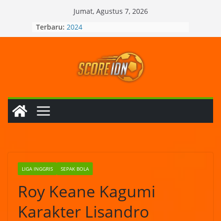
Skip
Jumat, Agustus 7, 2026
to
Jadwal Bola Hari Ini 24– 25 APRIL
Terbaru:
content
2024
Kami Bukan Cole PalmerFC Ujar
Mauricio Pochettino , Ia tak Gusar
Lawan Arsenal Tanpa Pilar Andalan
Juventus Tetap Lolos ke Final Coppa
Italia 2023/2024, Waalau Kalah dari
Lazio.
Chelsea Jangan Ngarep Main di
Eropa, Lawan Arsenal Saja Dibantai
!!
Prediksi Bola Hari Ini 24 – 25 APRIL
2024
LIGA INGGRIS
SEPAK BOLA
Roy Keane Kagumi
Karakter Lisandro