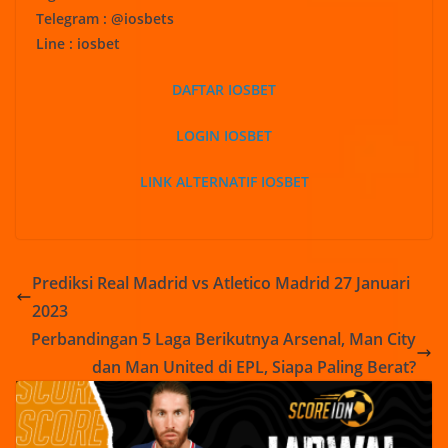
Telegram : @iosbets
Line : iosbet
DAFTAR IOSBET
LOGIN IOSBET
LINK ALTERNATIF IOSBET
Prediksi Real Madrid vs Atletico Madrid 27 Januari
2023
Perbandingan 5 Laga Berikutnya Arsenal, Man City
dan Man United di EPL, Siapa Paling Berat?