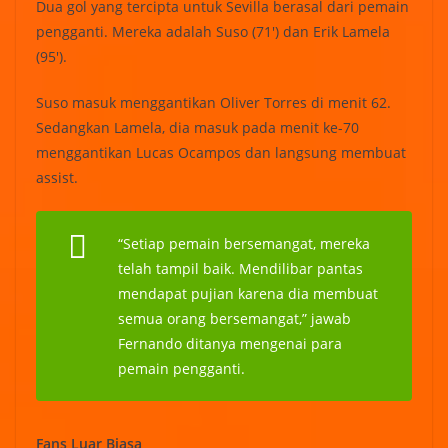
Dua gol yang tercipta untuk Sevilla berasal dari pemain
pengganti. Mereka adalah Suso (71′) dan Erik Lamela
(95′).
Suso masuk menggantikan Oliver Torres di menit 62.
Sedangkan Lamela, dia masuk pada menit ke-70
menggantikan Lucas Ocampos dan langsung membuat
assist.
“Setiap pemain bersemangat, mereka
telah tampil baik. Mendilibar pantas
mendapat pujian karena dia membuat
semua orang bersemangat,” jawab
Fernando ditanya mengenai para
pemain pengganti.
Fans Luar Biasa