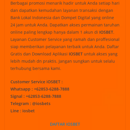
Berbagai promosi menarik hadir untuk Anda setiap hari
dan dapatkan kemudahan layanan transaksi dengan
Bank Lokal Indonesia dan Dompet Digital yang online
24 jam untuk Anda. Dapatkan akses permainan taruhan
online paling lengkap hanya dalam 1 akun di
IOSBET
.
Layanan Customer Service yang ramah dan proffesional
siap memberikan pelayanan terbaik untuk Anda. Daftar
Gratis dan Download Aplikasi
IOSBET
untuk akses yang
lebih mudah dn praktis. Jangan sungkan untuk selalu
terhubung bersama kami.
Customer Service iOSBET :
Whatsapp : +62853-6288-7888
Signal : +62853-6288-7888
Telegram : @iosbets
Line : iosbet
DAFTAR IOSBET