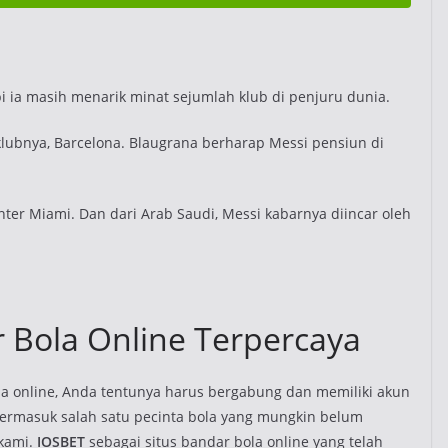
pi ia masih menarik minat sejumlah klub di penjuru dunia.
lubnya, Barcelona. Blaugrana berharap Messi pensiun di
nter Miami. Dan dari Arab Saudi, Messi kabarnya diincar oleh
r Bola Online Terpercaya
 online, Anda tentunya harus bergabung dan memiliki akun
 termasuk salah satu pecinta bola yang mungkin belum
kami.
IOSBET
sebagai situs bandar bola online yang telah