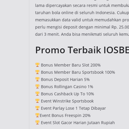
lama dipercayakan secara resmi untuk membuka 
taruhan bola online di seluruh Indonesia. Cukup
memasukkan data valid untuk memudahkan proses
perlu mengisi deposit dengan minimal Rp. 25.000
dari 3 menit. Anda bisa menikmati seluruh kem
Promo Terbaik IOSBE
Bonus Member Baru Slot 200%
Bonus Member Baru Sportsbook 100%
Bonus Deposit Harian 5%
Bonus Rollingan Casino 1%
Bonus Cashback Up To 10%
Event Winstrike Sportsbook
Event Parlay Lose 1 Tetap Dibayar
Event Bonus Freespin 20%
Event Slot Gacor Harian Jutaan Rupiah