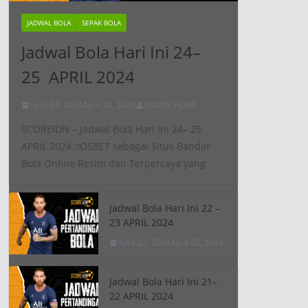
JADWAL BOLA
SEPAK BOLA
Jadwal Bola Hari Ini 24–
25 APRIL 2024
April 24, 2024
April 24, 2024
ADMIN PEARL
SCOREIDN – Jadwal Bola Hari Ini 24– 25
APRIL 2024 :IOSBET sebagai Situs Bandar
Bola Online Resmi dan Terpercaya yang
Jadwal Bola Hari Ini 22 –
23 APRIL 2024
April 22, 2024
April 22, 2024
Jadwal Bola Hari Ini 21–
22 APRIL 2024