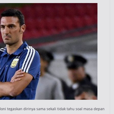
loni tegaskan dirinya sama sekali tidak tahu soal masa depan