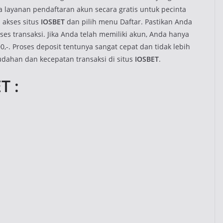
layanan pendaftaran akun secara gratis untuk pecinta
 akses situs
IOSBET
dan pilih menu Daftar. Pastikan Anda
 transaksi. Jika Anda telah memiliki akun, Anda hanya
,-. Proses deposit tentunya sangat cepat dan tidak lebih
udahan dan kecepatan transaksi di situs
IOSBET
.
T :