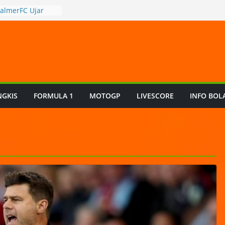
almerFC Ujar
o , Ia tak Gusar
pa Pilar Andalan
os ke Final Coppa
Waalau Kalah dari
arep Main di
nal Saja Dibantai
NGKIS
FORMULA 1
MOTOGP
LIVESCORE
INFO BOL
Ini 24 – 25 APRIL
ni 24– 25 APRIL