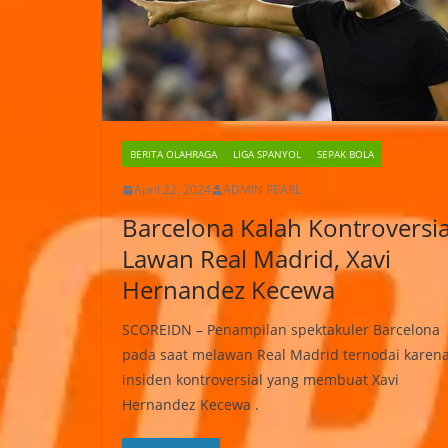
BERITA OLAHRAGA
LIGA SPANYOL
SEPAK BOLA
April 22, 2024
ADMIN PEARL
Barcelona Kalah Kontroversia
Lawan Real Madrid, Xavi
Hernandez Kecewa
SCOREIDN – Penampilan spektakuler Barcelona
pada saat melawan Real Madrid ternodai karen
insiden kontroversial yang membuat Xavi
Hernandez Kecewa .