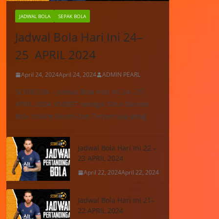
JADWAL BOLA
SEPAK BOLA
Jadwal Bola Hari Ini 24–
25 APRIL 2024
April 24, 2024
April 24, 2024
ADMIN PEARL
SCOREIDN – Jadwal Bola Hari Ini 24– 25
APRIL 2024 :IOSBET sebagai Situs Bandar
Bola Online Resmi dan Terpercaya yang
Jadwal Bola Hari Ini 22 –
23 APRIL 2024
April 22, 2024
April 22, 2024
Jadwal Bola Hari Ini 21–
22 APRIL 2024