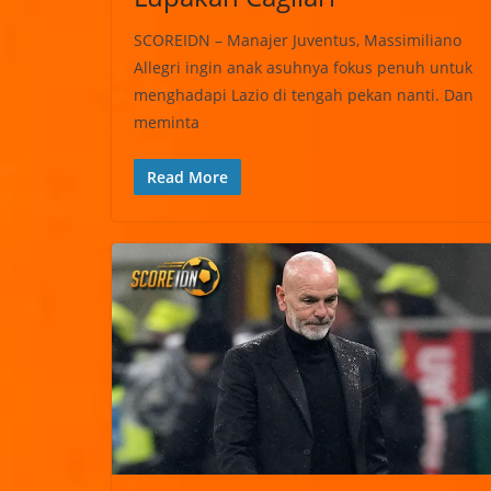
SCOREIDN – Manajer Juventus, Massimiliano
Allegri ingin anak asuhnya fokus penuh untuk
menghadapi Lazio di tengah pekan nanti. Dan
meminta
Read More