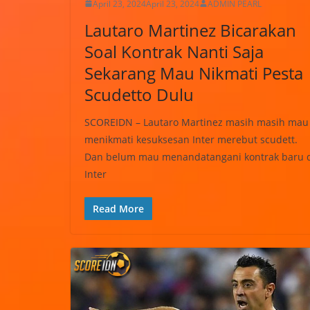
April 23, 2024
April 23, 2024
ADMIN PEARL
Lautaro Martinez Bicarakan
Soal Kontrak Nanti Saja
Sekarang Mau Nikmati Pesta
Scudetto Dulu
SCOREIDN – Lautaro Martinez masih masih mau
menikmati kesuksesan Inter merebut scudett.
Dan belum mau menandatangani kontrak baru 
Inter
Read More