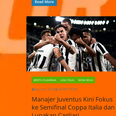
Read More
BERITA OLAHRAGA
LIGA ITALIA
SEPAK BOLA
April 20, 2024
ADMIN PEARL
Manajer Juventus Kini Fokus
ke Semifinal Coppa Italia dan
Lupakan Cagliari