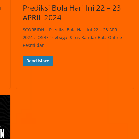
l
Prediksi Bola Hari Ini 22 – 23
APRIL 2024
SCOREIDN – Prediksi Bola Hari Ini 22 – 23 APRIL
2024 : IOSBET sebagai Situs Bandar Bola Online
Resmi dan
a
Read More