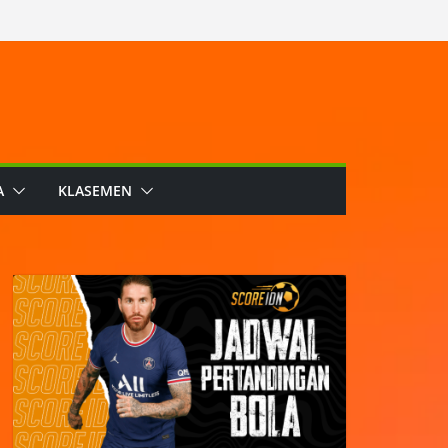
A
KLASEMEN