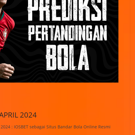
5 APRIL 2024
 2024 : IOSBET sebagai Situs Bandar Bola Online Resmi