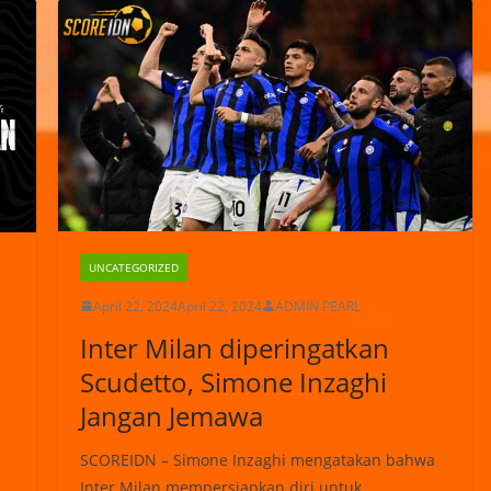
UNCATEGORIZED
April 22, 2024
April 22, 2024
ADMIN PEARL
Inter Milan diperingatkan
Scudetto, Simone Inzaghi
Jangan Jemawa
SCOREIDN – Simone Inzaghi mengatakan bahwa
Inter Milan mempersiapkan diri untuk