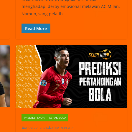
menghadapi derby emosional melawan AC Milan.
Namun, sang pelatih
Read More
PREDIKSI SKOR
SEPAK BOLA
April 22, 2024
ADMIN PEARL