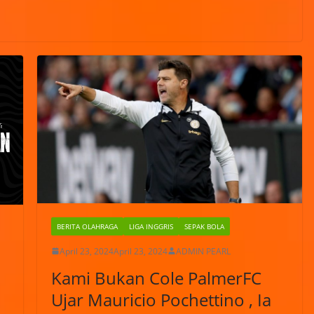
BERITA OLAHRAGA
LIGA INGGRIS
SEPAK BOLA
April 23, 2024
April 23, 2024
ADMIN PEARL
Kami Bukan Cole PalmerFC
Ujar Mauricio Pochettino , Ia