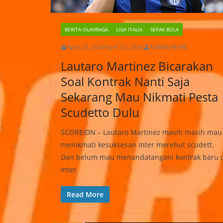
BERITA OLAHRAGA
LIGA ITALIA
SEPAK BOLA
April 23, 2024
April 23, 2024
ADMIN PEARL
Lautaro Martinez Bicarakan
Soal Kontrak Nanti Saja
Sekarang Mau Nikmati Pesta
Scudetto Dulu
SCOREIDN – Lautaro Martinez masih masih mau
menikmati kesuksesan Inter merebut scudett.
Dan belum mau menandatangani kontrak baru 
Inter
Read More