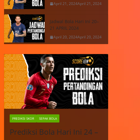
April 21, 2024
April 21, 2024
Jadwal Bola Hari Ini 20–
21 APRIL 2024
April 20, 2024
April 20, 2024
PREDIKSI SKOR
SEPAK BOLA
Prediksi Bola Hari Ini 24 –