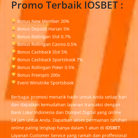
Promo Terbaik IOSBET :
Bonus New Member 20%
Bonus Deposit Harian 5%
Bonus Rollingan Slot 0.7%
Bonus Rollingan Casino 0.5%
Bonus Cashback Slot 5%
Bonus Cashback Sportsbook 7%
Bonus Rollingan Poker 0.5%
Bonus Freespin 200x
Event Winstrike Sportsbook
Berbagai promosi menarik hadir untuk Anda setiap hari
dan dapatkan kemudahan layanan transaksi dengan
Bank Lokal Indonesia dan Dompet Digital yang online
24 jam untuk Anda. Dapatkan akses permainan taruhan
online paling lengkap hanya dalam 1 akun di
IOSBET
.
Layanan Customer Service yang ramah dan proffesional