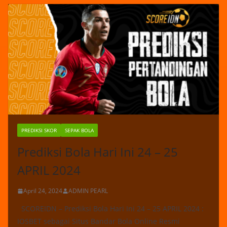
PREDIKSI SKOR
SEPAK BOLA
Prediksi Bola Hari Ini 24 – 25
APRIL 2024
April 24, 2024
ADMIN PEARL
SCOREIDN – Prediksi Bola Hari Ini 24 – 25 APRIL 2024 :
IOSBET sebagai Situs Bandar Bola Online Resmi