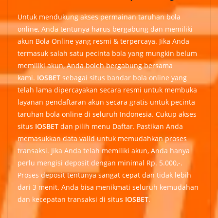
Untuk mendukung akses permainan taruhan bola
online, Anda tentunya harus bergabung dan memiliki
akun Bola Online yang resmi & terpercaya. Jika Anda
termasuk salah satu pecinta bola yang mungkin belum
memiliki akun, Anda boleh bergabung bersama
kami.
IOSBET
sebagai situs bandar bola online yang
telah lama dipercayakan secara resmi untuk membuka
layanan pendaftaran akun secara gratis untuk pecinta
taruhan bola online di seluruh Indonesia. Cukup akses
situs
IOSBET
dan pilih menu Daftar. Pastikan Anda
memasukkan data valid untuk memudahkan proses
transaksi. Jika Anda telah memiliki akun, Anda hanya
perlu mengisi deposit dengan minimal Rp. 5.000,-.
Proses deposit tentunya sangat cepat dan tidak lebih
dari 3 menit. Anda bisa menikmati seluruh kemudahan
dan kecepatan transaksi di situs
IOSBET
.