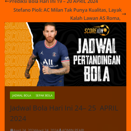
Prediksi Bola Hari Ini 19 – 20 APRIL 2024
Stefano Pioli: AC Milan Tak Punya Kualitas, Layak
Kalah Lawan AS Roma,
JADWAL BOLA
SEPAK BOLA
Jadwal Bola Hari Ini 24– 25 APRIL
2024
April 24, 2024
April 24, 2024
ADMIN PEARL