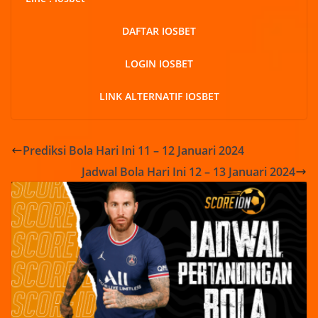
DAFTAR IOSBET
LOGIN IOSBET
LINK ALTERNATIF IOSBET
Prediksi Bola Hari Ini 11 – 12 Januari 2024
Jadwal Bola Hari Ini 12 – 13 Januari 2024