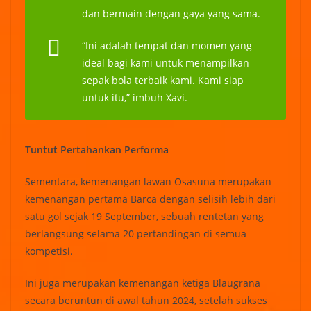
dan bermain dengan gaya yang sama.
“Ini adalah tempat dan momen yang
ideal bagi kami untuk menampilkan
sepak bola terbaik kami. Kami siap
untuk itu,” imbuh Xavi.
Tuntut Pertahankan Performa
Sementara, kemenangan lawan Osasuna merupakan
kemenangan pertama Barca dengan selisih lebih dari
satu gol sejak 19 September, sebuah rentetan yang
berlangsung selama 20 pertandingan di semua
kompetisi.
Ini juga merupakan kemenangan ketiga Blaugrana
secara beruntun di awal tahun 2024, setelah sukses