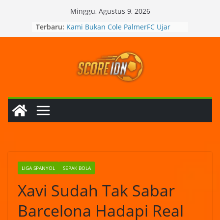
Skip
Minggu, Agustus 9, 2026
to
Terbaru:
Kami Bukan Cole PalmerFC Ujar
content
Mauricio Pochettino , Ia tak Gusar
Lawan Arsenal Tanpa Pilar Andalan
Juventus Tetap Lolos ke Final Coppa
Italia 2023/2024, Waalau Kalah dari
Lazio.
Chelsea Jangan Ngarep Main di
Eropa, Lawan Arsenal Saja Dibantai
!!
Prediksi Bola Hari Ini 24 – 25 APRIL
2024
Jadwal Bola Hari Ini 24– 25 APRIL
2024
LIGA SPANYOL
SEPAK BOLA
Xavi Sudah Tak Sabar
Barcelona Hadapi Real