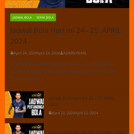
JADWAL BOLA
SEPAK BOLA
Jadwal Bola Hari Ini 24– 25 APRIL
2024
April 24, 2024
April 24, 2024
ADMIN PEARL
SCOREIDN – Jadwal Bola Hari Ini 24– 25 APRIL 2024
:IOSBET sebagai Situs Bandar Bola Online Resmi dan
Terpercaya yang
Jadwal Bola Hari Ini 22 – 23 APRIL
2024
April 22, 2024
April 22, 2024
Jadwal Bola Hari Ini 21– 22 APRIL 2024