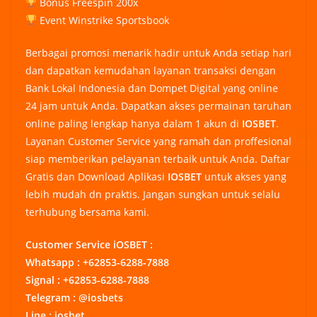
Bonus Freespin 200x
Event Winstrike Sportsbook
Berbagai promosi menarik hadir untuk Anda setiap hari
dan dapatkan kemudahan layanan transaksi dengan
Bank Lokal Indonesia dan Dompet Digital yang online
24 jam untuk Anda. Dapatkan akses permainan taruhan
online paling lengkap hanya dalam 1 akun di
IOSBET
.
Layanan Customer Service yang ramah dan proffesional
siap memberikan pelayanan terbaik untuk Anda. Daftar
Gratis dan Download Aplikasi
IOSBET
untuk akses yang
lebih mudah dn praktis. Jangan sungkan untuk selalu
terhubung bersama kami.
Customer Service iOSBET :
Whatsapp : +62853-6288-7888
Signal : +62853-6288-7888
Telegram : @iosbets
Line : iosbet