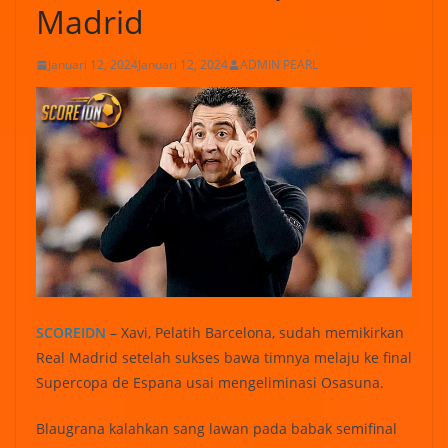
Madrid
Januari 12, 2024
Januari 12, 2024
ADMIN PEARL
SCOREIDN
– Xavi, Pelatih Barcelona, sudah memikirkan
Real Madrid setelah sukses bawa timnya melaju ke final
Supercopa de Espana usai mengeliminasi Osasuna.
Blaugrana kalahkan sang lawan pada babak semifinal