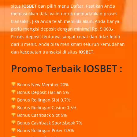
situs
IOSBET
dan pilih menu Daftar. Pastikan Anda
memasukkan data valid untuk memudahkan proses
transaksi. Jika Anda telah memiliki akun, Anda hanya
perlu mengisi deposit dengan minimal Rp. 5.000,-.
Proses deposit tentunya sangat cepat dan tidak lebih
dari 3 menit. Anda bisa menikmati seluruh kemudahan
dan kecepatan transaksi di situs
IOSBET
.
Promo Terbaik IOSBET :
Bonus New Member 20%
Bonus Deposit Harian 5%
Bonus Rollingan Slot 0.7%
Bonus Rollingan Casino 0.5%
Bonus Cashback Slot 5%
Bonus Cashback Sportsbook 7%
Bonus Rollingan Poker 0.5%