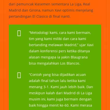
dari pemuncak klasemen sementara La Liga, Real
Madrid dan Girona, namun Xavi optimis menjelang
pertandingan El Clasico di final nanti.
“Metodologi kami, cara kami bermain,
tim yang kami miliki dan cara kami
bertanding melawan Madrid,” ujar Xavi
dalam konferensi pers ketika ditanya
alasan mengapa ia yakin Blaugrana
bisa mengalahkan Los Blancos.
“Contoh yang bisa dijadikan acuan
adalah final tahun lalu ketika kami
menang 3-1. Kami jauh lebih baik. Dan
meskipun kalah dari Madrid di La Liga
musim ini, kami juga bermain dengan
baik hingga menit ke-60. Kami merasa