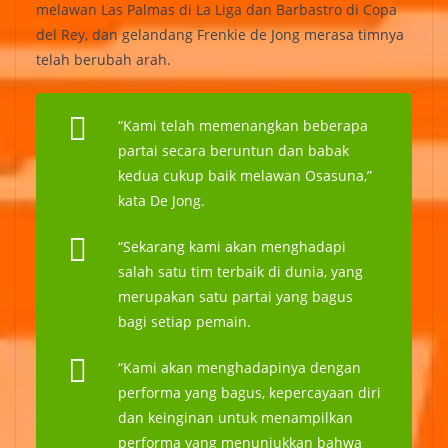
melawan Las Palmas di La Liga dan Barbastro di Copa
del Rey, dan gelandang Frenkie de Jong merasa timnya
telah berubah arah.
“Kami telah memenangkan beberapa
partai secara beruntun dan babak
kedua cukup baik melawan Osasuna,”
kata De Jong.
“Sekarang kami akan menghadapi
salah satu tim terbaik di dunia, yang
merupakan satu partai yang bagus
bagi setiap pemain.
“Kami akan menghadapinya dengan
performa yang bagus, kepercayaan diri
dan keinginan untuk menampilkan
performa yang menunjukkan bahwa